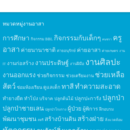
หมวดหมู่งานอาสา
ครู
กิจกรรมกับเด็กๆ
การศึกษา
กิจกรรม BBL
คนชรา
อาสา
ค่ายนานาชาติ
ค่ายอาสา
ค่ายอนุรักษ์
ค่ายเกษตร
งาน
งานศิลปะ
งานประดิษฐ์
งานก่อสร้าง
งานฝีมือ
IT
ช่วยเหลือ
งานออกแรง
ช่วยกิจกรรม
ช่วยเตรียมงาน
สัตว์
ทาสี
ทำความสะอาด
ดูแลเด็ก
ซ่อมห้องเรียน
ปลูกป่า
ปลูกปะการัง
ทำยางยืด
ทำโป่ง
บริจาค
ปลูกต้นไม้
ปลูกป่าชายเลน
ผู้ป่วย
ผู้พิการ
ฝึกอบรม
ปลูกป่าโกงกาง
สร้างฝาย
พัฒนาชุมชน
สร้างบ้านดิน
สิ่งแวดล้อม
สตรี
หัตถกรรม