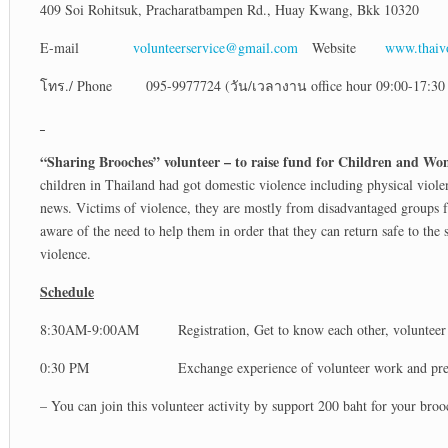
409 Soi Rohitsuk, Pracharatbampen Rd., Huay Kwang, Bkk 10320
E-mail
volunteerservice@gmail.com
Website
www.thaivo
โทร./ Phone 095-9977724 (วัน/เวลางาน office hour 09:00-17:30 
“Sharing Brooches” volunteer – to raise fund for Children and W
children in Thailand had got domestic violence including physical violen
news. Victims of violence, they are mostly from disadvantaged groups 
aware of the need to help them in order that they can return safe to the 
violence.
Schedule
8:30AM-9:00AM Registration, Get to know each other, volunteer acti
0:30 PM Exchange experience of volunteer work and present your de
– You can join this volunteer activity by support 200 baht for your bro