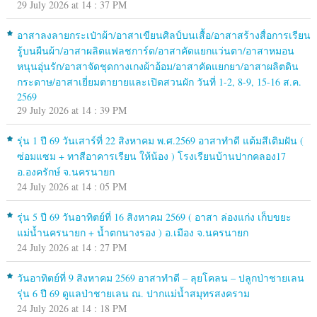
29 July 2026 at 14 : 37 PM
อาสาลงลายกระเป๋าผ้า/อาสาเขียนศิลป์บนเสื้อ/อาสาสร้างสื่อการเรียน
รู้บนผืนผ้า/อาสาผลิตแฟลชการ์ด/อาสาคัดแยกแว่นตา/อาสาหมอน
หนุนอุ่นรัก/อาสาจัดชุดกางเกงผ้าอ้อม/อาสาคัดแยกยา/อาสาผลิตดิน
กระดาษ/อาสาเยี่ยมตายายและเปิดสวนผัก วันที่ 1-2, 8-9, 15-16 ส.ค.
2569
29 July 2026 at 14 : 39 PM
รุ่น 1 ปี 69 วันเสาร์ที่ 22 สิงหาคม พ.ศ.2569 อาสาทำดี แต้มสีเติมฝัน (
ซ่อมแซม + ทาสีอาคารเรียน ให้น้อง ) โรงเรียนบ้านปากคลอง17
อ.องครักษ์ จ.นครนายก
24 July 2026 at 14 : 05 PM
รุ่น 5 ปี 69 วันอาทิตย์ที่ 16 สิงหาคม 2569 ( อาสา ล่องแก่ง เก็บขยะ
แม่น้ำนครนายก + น้ำตกนางรอง ) อ.เมือง จ.นครนายก
24 July 2026 at 14 : 27 PM
วันอาทิตย์ที่ 9 สิงหาคม 2569 อาสาทำดี – ลุยโคลน – ปลูกป่าชายเลน
รุ่น 6 ปี 69 ดูแลป่าชายเลน ณ. ปากแม่น้ำสมุทรสงคราม
24 July 2026 at 14 : 18 PM