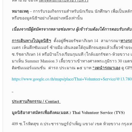
หมายเหตุ
– การรับรองกิจกรรมสำหรับนักเรียน นักศึกษา เพื่อเป็นห
หรือของมูลนิธิฯอย่างใดอย่างหนึ่งเท่านั้น
เนื่องจากมีผู้สมัครจากหลายช่องทาง ผู้เข้าร่วมต้องได้การตอบรับกลับ
การเดินทางไปมูลนิธิฯ
ทางรถ
ตั้งอยู่ที่ซอยรัชดาภิเษก 14 สามารถมา
เมตร เห็นตึกซัมเมอร์ ซ้ายมือ เดินลอดใต้ถุนตึกจนสุดแล้วเลี้ยวซ้ายจะ
ซ.รัชดาภิเษก 14 หรือป้ายโรงเรียนกุนนที (ใกล้แยกรัชดา-ห้วยขวาง 
มาเห็น Summer Mansion 3 เลี้ยวขวาเข้าทางศาลพระภูมิราว 30 เมตรจน
*
งด
นำรถมาเอง
ติดซัมเมอร์แมนชั่น ค่ารถ ประมาณ ๑๕ บาท
ดู GPS
https://www.google.co.th/maps/place/Thai+Volunteer+Service/@13
ประสานกิจกรรม
/ Contact
มูลนิธิอาสาสมัครเพื่อสังคม(มอส.)
Thai Volunteer Service (TVS)
409 ซ.โรหิตสุข ถ.ประชาราษฎร์บำเพ็ญ แขวง/ เขต ห้วยขวาง กรุงเ