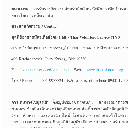
หมายเหตุ
– การรับรองกิจกรรมสำหรับนักเรียน นักศึกษา เพื่อเป็นห
อย่างใดอย่างหนึ่งเท่านั้น
ประสานกิจกรรม
/ Contact
มูลนิธิอาสาสมัครเพื่อสังคม
(มอส.)
Thai Volunteer Service (TVS)
409 ซ.โรหิตสุข ถ.ประชาราษฎร์บำเพ็ญ แขวง/ เขต ห้วยขวาง กรุงเ
409 Ratchadapesek, Huay Kwang, Bkk 10320
E-mail
volunteerservice@gmail.com
Website
www.thaivolunteer.org
โทร./ Phone 095-9977724 (วัน/เวลางาน office hour 09:00-17:30
การเดินทางไปมูลนิธิฯ
ทางรถ
ตั้งอยู่ที่ซอยรัชดาภิเษก 14 สามารถมา
ซัมเมอร์ ซ้ายมือ เดินลอดใต้ถุนตึกจนสุดแล้วเลี้ยวซ้ายจะถึงตึกมูลนิธ
รัชดา-ห้วยขวาง และสถานีรถไฟฟ้าใต้ดินห้วยขวาง) เดินเข้าในซอย14
ราว 30 เมตรจนสุดซอย ตึกมูลนิธิฯอยู่ซ้ายมือ ตรงข้ามซัมเมอร์ 1 