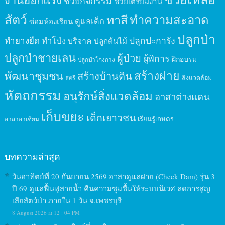
ช่วยกิจกรรม
ช่วยเตรียมงาน
สัตว์
ทาสี
ทำความสะอาด
ดูแลเด็ก
ซ่อมห้องเรียน
ปลูกป่า
ปลูกปะการัง
ทำยางยืด
ทำโป่ง
บริจาค
ปลูกต้นไม้
ปลูกป่าชายเลน
ผู้ป่วย
ผู้พิการ
ฝึกอบรม
ปลูกป่าโกงกาง
สร้างฝาย
พัฒนาชุมชน
สร้างบ้านดิน
สิ่งแวดล้อม
สตรี
หัตถกรรม
อนุรักษ์สิ่งแวดล้อม
อาสาต่างแดน
เก็บขยะ
เด็กเยาวชน
เรียนรู้เกษตร
อาสาอาเซียน
บทความล่าสุด
วันอาทิตย์ที่ 20 กันยายน 2569 อาสาดูแลฝาย (Check Dam) รุ่น 3
ปี 69 ดูแลฟื้นฟูสายน้ำ คืนความชุมชื้นให้ระบบนิเวศ ลดการสูญ
เสียสัตว์ป่า ภายใน 1 วัน จ.เพชรบุรี
8 August 2026 at 12 : 04 PM