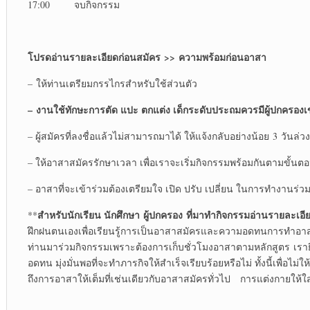
17:00 จบกิจกรรม
โปรด
อ่านรายละเอียดก่อนสมัคร
>>
ความพร้อมก่อนอาสา
– ให้ท่านเตรียมกรรไกรสำหรับใช้ส่วนตัว
–
งานใช้ทักษะ
การ
ตัด แปะ ตกแต่ง เด็กระดับประถมควรมีผู้ปกครอง
เ
– ผู้สมัครที่ลงชื่อแล้วไม่สามารถมาได้ ให้แจ้งกลับอย่างน้อย 3 วันล่วงหน
– ให้อาสาสมัครรักษาเวลา เพื่อเราจะเริ่มกิจกรรมพร้อมกันตามขั้นตอน
– อาสาที่จะเข้าร่วมต้องเตรียมใจ เปิด ปรับ เปลี่ยน ในการทำงานร่ว
สำหรับ
นักเรียน นักศึกษา
ผู้ปกครอง
ที่มาทำกิจกรรมอ่านรายละเอี
**
ฝึกฝนตนเองเพื่อเรียนรู้การเป็นอาสาสมัครและความอดทนการทำอาสา
ท่านมาร่วมกิจกรรมเพราะต้องการเก็บชั่วโมงอาสาตามหลักสูตร เราย
อดทน มุ่งมั่นพอที่จะทำภารกิจให้สำเร็จเรียบร้อยหรือไม่ ทั้งนี้เพ
ถึงการอาสาให้เต็มที่เช่นเดียวกับอาสาสมัครทั่วไป การแต่งกายให้ใส่