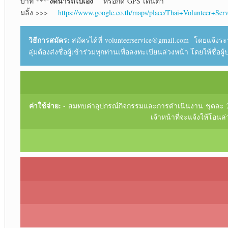
***
’
งดนำรถไปเอง
บาท
หรือกด GPS เดินตา
มลิ้ง >>>
https://www.google.co.th/maps/place/Thai+Volunteer+
วิธีการสมัคร:
สมัครได้ที่ volunteerservice@gmail.com โดยแจ้งระบุ
ลุ่มต้องส่งชื่อผู้เข้าร่วมทุกท่านเพื่อลงทะเบียนล่วงหน้า โดยให้ชื
ค่าใช้จ่าย:
- สมทบค่าอุปกรณ์กิจกรรมและการดำเนินงาน ชุดละ 200
เจ้าหน้าที่จะแจ้งให้โอ