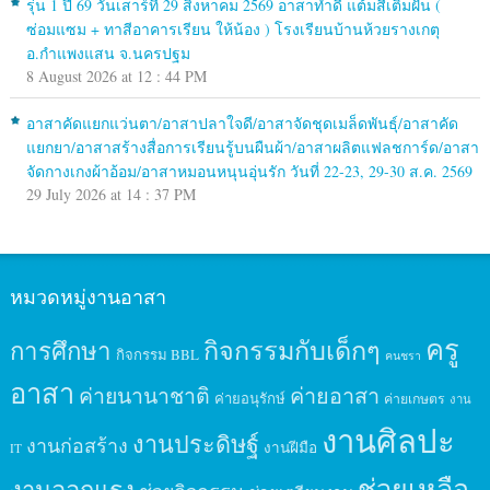
รุ่น 1 ปี 69 วันเสาร์ที่ 29 สิงหาคม 2569 อาสาทำดี แต้มสีเติมฝัน (
ซ่อมแซม + ทาสีอาคารเรียน ให้น้อง ) โรงเรียนบ้านห้วยรางเกตุ
อ.กำแพงแสน จ.นครปฐม
8 August 2026 at 12 : 44 PM
อาสาคัดแยกแว่นตา/อาสาปลาใจดี/อาสาจัดชุดเมล็ดพันธุ์/อาสาคัด
แยกยา/อาสาสร้างสื่อการเรียนรู้บนผืนผ้า/อาสาผลิตแฟลชการ์ด/อาสา
จัดกางเกงผ้าอ้อม/อาสาหมอนหนุนอุ่นรัก วันที่ 22-23, 29-30 ส.ค. 2569
29 July 2026 at 14 : 37 PM
หมวดหมู่งานอาสา
ครู
กิจกรรมกับเด็กๆ
การศึกษา
กิจกรรม BBL
คนชรา
อาสา
ค่ายนานาชาติ
ค่ายอาสา
ค่ายอนุรักษ์
ค่ายเกษตร
งาน
งานศิลปะ
งานประดิษฐ์
งานก่อสร้าง
งานฝีมือ
IT
ช่วยเหลือ
งานออกแรง