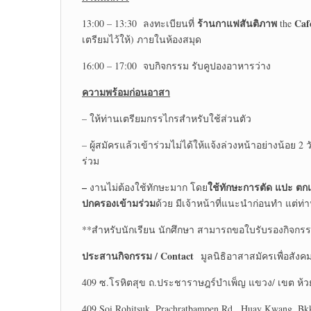
ร้านกาแฟสันติภาพ
Caf
13:00 – 13:30 ลงทะเบียนที่
the
เตรียมไว้ให้) ภายในห้องสมุด
16:00 – 17:00 จบกิจกรรม รับคูปองอาหารว่าง
ความพร้อมก่อนอาสา
– ให้ท่านเตรียมกรรไกรสำหรับใช้ส่วนตัว
– ผู้สมัครแล้วเข้าร่วมไม่ได้ให้แจ้งล่วงหน้าอย่างน้อย 2
ร่วม
–
ใช้ทักษะการตัด แปะ ตก
งานไม่ต้องใช้ทักษะมาก โดย
ปกครองเข้ามร่วม
ด้วย มีเจ้าหน้าที่แนะนำก่อนทำ แต่ท่
**สำหรับนักเรียน นักศึกษา สามารถขอใบรับรองกิจกรร
ประสานกิจกรรม
/ Contact
มูลนิธิอาสาสมัครเพื่อสังค
409 ซ.โรหิตสุข ถ.ประชาราษฎร์บำเพ็ญ แขวง/ เขต ห้ว
409 Soi Rohitsuk, Prachratbampen Rd., Huay Kwang, Bk