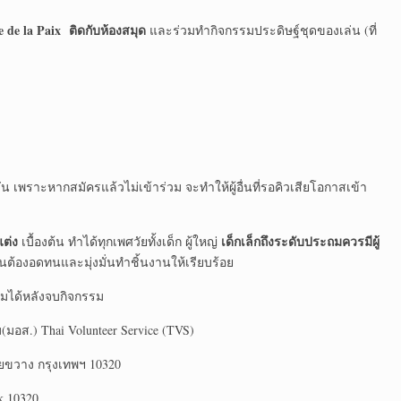
e de la Paix ติดกับห้องสมุด
และร่วมทำกิจกรรมประดิษฐ์ชุดของเล่น (ที่
 วัน เพราะหากสมัครแล้วไม่เข้าร่วม จะทำให้ผู้อื่นที่รอคิวเสียโอกาสเข้า
แต่ง
เด็กเล็กถึงระดับประถมควรมีผู้
เบื้องต้น ทำได้ทุกเพศวัยทั้งเด็ก ผู้ใหญ่
านต้องอดทนและมุ่งมั่นทำชิ้นงานให้เรียบร้อย
มได้หลังจบกิจกรรม
ม(มอส.) Thai Volunteer Service (TVS)
ยขวาง กรุงเทพฯ 10320
k 10320