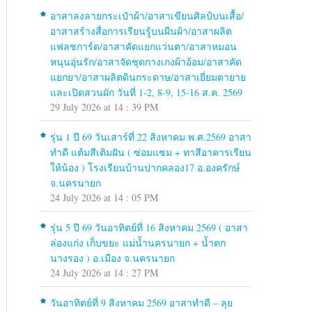
อาสาลงลายกระเป๋าผ้า/อาสาเขียนศิลป์บนเสื้อ/
อาสาสร้างสื่อการเรียนรู้บนผืนผ้า/อาสาผลิต
แฟลชการ์ด/อาสาคัดแยกแว่นตา/อาสาหมอน
หนุนอุ่นรัก/อาสาจัดชุดกางเกงผ้าอ้อม/อาสาคัด
แยกยา/อาสาผลิตดินกระดาษ/อาสาเยี่ยมตายาย
และเปิดสวนผัก วันที่ 1-2, 8-9, 15-16 ส.ค. 2569
29 July 2026 at 14 : 39 PM
รุ่น 1 ปี 69 วันเสาร์ที่ 22 สิงหาคม พ.ศ.2569 อาสา
ทำดี แต้มสีเติมฝัน ( ซ่อมแซม + ทาสีอาคารเรียน
ให้น้อง ) โรงเรียนบ้านปากคลอง17 อ.องครักษ์
จ.นครนายก
24 July 2026 at 14 : 05 PM
รุ่น 5 ปี 69 วันอาทิตย์ที่ 16 สิงหาคม 2569 ( อาสา
ล่องแก่ง เก็บขยะ แม่น้ำนครนายก + น้ำตก
นางรอง ) อ.เมือง จ.นครนายก
24 July 2026 at 14 : 27 PM
วันอาทิตย์ที่ 9 สิงหาคม 2569 อาสาทำดี – ลุย