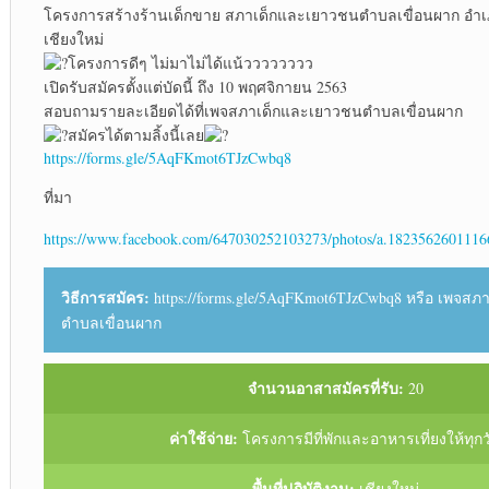
โครงการสร้างร้านเด็กขาย สภาเด็กและเยาวชนตำบลเขื่อนผาก อำเภ
เชียงใหม่
โครงการดีๆ ไม่มาไม่ได้แน้วววววววว
เปิดรับสมัครตั้งแต่บัดนี้ ถึง 10 พฤศจิกายน 2563
สอบถามรายละเอียดได้ที่เพจสภาเด็กและเยาวชนตำบลเขื่อนผาก
สมัครได้ตามลิ้งนี้เลย
https://forms.gle/5AqFKmot6TJzCwbq8
ที่มา
https://www.facebook.com/647030252103273/photos/a.182356260111
วิธีการสมัคร:
https://forms.gle/5AqFKmot6TJzCwbq8 หรือ เพจส
ตำบลเขื่อนผาก
จำนวนอาสาสมัครที่รับ:
20
ค่าใช้จ่าย:
โครงการมีที่พักและอาหารเที่ยงให้ทุกว
พื้นที่ปฏิบัติงาน:
เชียงใหม่