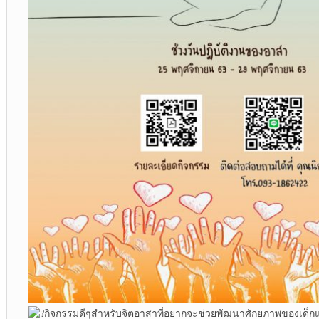
กิจกรรมดีๆสำหรับจิตอาสาที่อยากจะช่วยพัฒนาศักยภาพของเด็