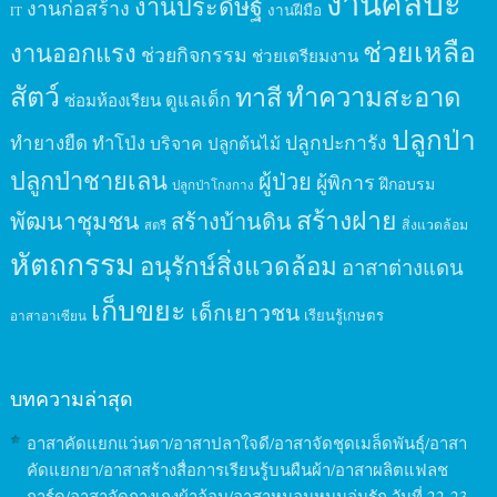
งานศิลปะ
งานประดิษฐ์
งานก่อสร้าง
งานฝีมือ
IT
ช่วยเหลือ
งานออกแรง
ช่วยกิจกรรม
ช่วยเตรียมงาน
สัตว์
ทาสี
ทำความสะอาด
ดูแลเด็ก
ซ่อมห้องเรียน
ปลูกป่า
ปลูกปะการัง
ทำยางยืด
ทำโป่ง
บริจาค
ปลูกต้นไม้
ปลูกป่าชายเลน
ผู้ป่วย
ผู้พิการ
ฝึกอบรม
ปลูกป่าโกงกาง
สร้างฝาย
พัฒนาชุมชน
สร้างบ้านดิน
สิ่งแวดล้อม
สตรี
หัตถกรรม
อนุรักษ์สิ่งแวดล้อม
อาสาต่างแดน
เก็บขยะ
เด็กเยาวชน
เรียนรู้เกษตร
อาสาอาเซียน
บทความล่าสุด
อาสาคัดแยกแว่นตา/อาสาปลาใจดี/อาสาจัดชุดเมล็ดพันธุ์/อาสา
คัดแยกยา/อาสาสร้างสื่อการเรียนรู้บนผืนผ้า/อาสาผลิตแฟลช
การ์ด/อาสาจัดกางเกงผ้าอ้อม/อาสาหมอนหนุนอุ่นรัก วันที่ 22-23,