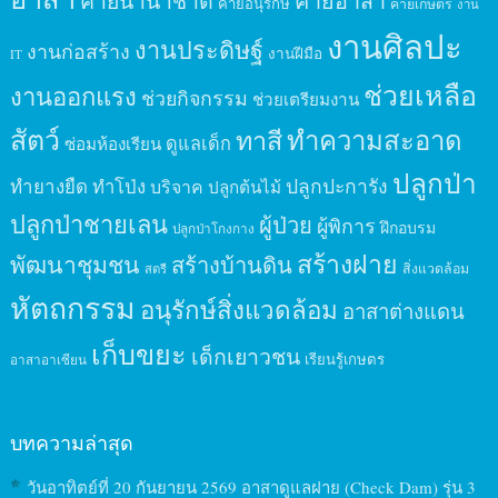
ค่ายอาสา
ค่ายอนุรักษ์
ค่ายเกษตร
งาน
งานศิลปะ
งานประดิษฐ์
งานก่อสร้าง
งานฝีมือ
IT
ช่วยเหลือ
งานออกแรง
ช่วยกิจกรรม
ช่วยเตรียมงาน
สัตว์
ทาสี
ทำความสะอาด
ดูแลเด็ก
ซ่อมห้องเรียน
ปลูกป่า
ปลูกปะการัง
ทำยางยืด
ทำโป่ง
บริจาค
ปลูกต้นไม้
ปลูกป่าชายเลน
ผู้ป่วย
ผู้พิการ
ฝึกอบรม
ปลูกป่าโกงกาง
สร้างฝาย
พัฒนาชุมชน
สร้างบ้านดิน
สิ่งแวดล้อม
สตรี
หัตถกรรม
อนุรักษ์สิ่งแวดล้อม
อาสาต่างแดน
เก็บขยะ
เด็กเยาวชน
เรียนรู้เกษตร
อาสาอาเซียน
บทความล่าสุด
วันอาทิตย์ที่ 20 กันยายน 2569 อาสาดูแลฝาย (Check Dam) รุ่น 3