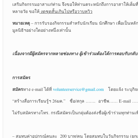
เสริมกิจกรรมอาสาแก่ท่าน จึงขอให้ท่านตระหนักถึงการอาสาให้เต็มที่
หลายวัย ขอให้
งดชุดสั้นเกินไปหรือวาบหวิว
หมายเหตุ
– การรับรองกิจกรรมสำหรับนักเรียน นักศึกษา เพื่อเป็นห
มูลนิธิฯอย่างใดอย่างหนึ่งเท่านั้น
เนื่องจากมีผู้สมัครจากหลายช่องทาง ผู้เข้าร่วมต้องได้การตอบรับกลับแ
การสมัคร
สมัคร
ทาง e-mail ได้ที่
volunteerservice@gmail.com
โดยแจ้ง ระบุกิ
“สร้างสื่อการเรียนรู้ฯ 26มค.” ชื่อ/สกุล ……. อาชีพ…… E-mail
ไม่รับสมัครทางโทร. กรณีสมัครเป็นกลุ่มต้องส่งชื่อผู้เข้าร่วมทุกท่า
– สมทบค่าอุปกรณ์คนละ 200 บาท/คน โดยสมทบในวันกิจกรรม (ยกเว้นผู้