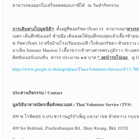
สามารถขอออกใบเสร็จลดหย่อนภาษีได้ ณ วันทำกิจกรรม
การเดินทางไปมูลนิธิฯ
ทางรถ
ตั้งอยู่ที่ซอยรัชดาภิเษก 14 สามารถมา
เมตร เห็นตึกซัมเมอร์ ซ้ายมือ เดินลอดใต้ถุนตึกจนสุดแล้วเลี้ยวซ้ายจะ
ซ.รัชดาภิเษก 14 หรือป้ายโรงเรียนกุนนที (ใกล้แยกรัชดา-ห้วยขวาง 
มาเห็น Summer Mansion 3 เลี้ยวขวาเข้าทางศาลพระภูมิราว 30 เมตรจน
* งดนำรถไปเอง
ติดซัมเมอร์แมนชั่น ค่ารถ ประมาณ ๑๕ บาท
ดู G
https://www.google.co.th/maps/place/Thai+Volunteer+Service/@13
ประสานกิจกรรม
/ Contact
มูลนิธิอาสาสมัครเพื่อสังคม(มอส.)
Thai Volunteer Service (TVS)
409 ซ.โรหิตสุข ถ.ประชาราษฎร์บำเพ็ญ แขวง/ เขต ห้วยขวาง กรุงเ
409 Soi Rohitsuk, Prachratbampen Rd., Huay Kwang, Bkk 10320