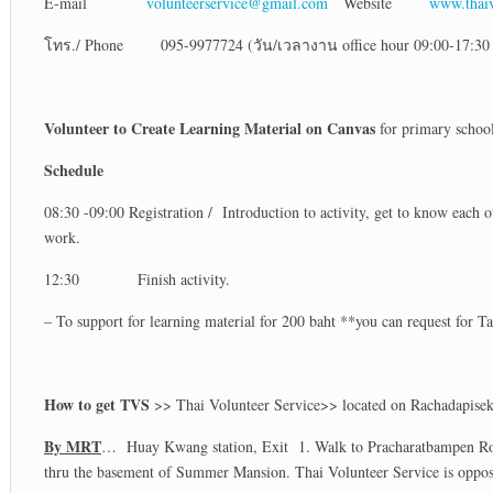
E-mail
volunteerservice@gmail.com
Website
www.thaiv
โทร./ Phone 095-9977724 (วัน/เวลางาน office hour 09:00-17:30 
Volunteer to Create Learning Material on Canvas
for primary school
Schedule
08:30 -09:00 Registration / Introduction to activity, get to know each
work.
12:30 Finish activity.
– To support for learning material for 200 baht **you can request for T
How to get TVS
>> Thai Volunteer Service>> located on Rachadapisek
By MRT
… Huay Kwang station, Exit 1. Walk to Pracharatbampen Road, 
thru the basement of Summer Mansion. Thai Volunteer Service is oppo