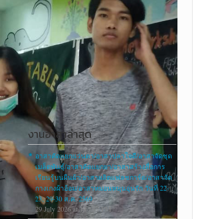
งานอาสาล่าสุด
อาสาคัดแยกแว่นตา/อาสาปลาใจดี/อาสาจัดชุด
เมล็ดพันธุ์/อาสาคัดแยกยา/อาสาสร้างสื่อการ
เรียนรู้บนผืนผ้า/อาสาผลิตแฟลชการ์ด/อาสาจัด
กางเกงผ้าอ้อม/อาสาหมอนหนุนอุ่นรัก วันที่ 22-
23, 29-30 ส.ค. 2569
29 July 2026 at 14 : 37 PM