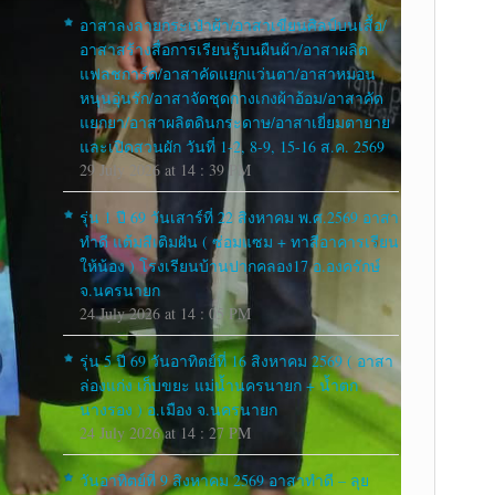
อาสาลงลายกระเป๋าผ้า/อาสาเขียนศิลป์บนเสื้อ/
อาสาสร้างสื่อการเรียนรู้บนผืนผ้า/อาสาผลิต
แฟลชการ์ด/อาสาคัดแยกแว่นตา/อาสาหมอน
หนุนอุ่นรัก/อาสาจัดชุดกางเกงผ้าอ้อม/อาสาคัด
แยกยา/อาสาผลิตดินกระดาษ/อาสาเยี่ยมตายาย
และเปิดสวนผัก วันที่ 1-2, 8-9, 15-16 ส.ค. 2569
29 July 2026 at 14 : 39 PM
รุ่น 1 ปี 69 วันเสาร์ที่ 22 สิงหาคม พ.ศ.2569 อาสา
ทำดี แต้มสีเติมฝัน ( ซ่อมแซม + ทาสีอาคารเรียน
ให้น้อง ) โรงเรียนบ้านปากคลอง17 อ.องครักษ์
จ.นครนายก
24 July 2026 at 14 : 05 PM
รุ่น 5 ปี 69 วันอาทิตย์ที่ 16 สิงหาคม 2569 ( อาสา
ล่องแก่ง เก็บขยะ แม่น้ำนครนายก + น้ำตก
นางรอง ) อ.เมือง จ.นครนายก
24 July 2026 at 14 : 27 PM
วันอาทิตย์ที่ 9 สิงหาคม 2569 อาสาทำดี – ลุย