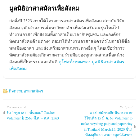
มูลนิธิอาสาสมัครเพื่อสังคม
ก่อตั้งปี 2523 ภายใต้โครงการอาสาสมัครเพื่อสังคม สถาบันวิจัย
สังคม จุฬาส่าลงกรณ์มหาวิทยาลัย เพื่อส่งเสริมคนรุ่นใหม่่ไป
ทำงานอาสาเพื่อสังคมทั้งอาสาเต็มเวลากับชุมชน และองค์กร
พัฒนาสังคมด้านต่างๆ ต่อมาได้ทำงานอาสาสมัครทั่วไปถายใต้ชื่อ
พลเมืองอาสา และส่งเสริมอาสาเฉพาะทางอื่นๆ โดยเชื่อว่าการ
พัฒนาสังคมต้องเกืดจากความร่วมมือของทุกภาคส่วนเพื่อสน้าง
สังคมทึ่เป็นธรรมและสันติ
ดูโพสทั้งหมดของ มูลนิธิอาสาสมัคร
เพื่อสังคม
กิจกรรมอาสาสมัคร
Previous post
Next post
รับ "ครูอาสา - ขึ้นดอย” Teacher
อาสาสมัครผลิตดินกระดาษ
Volunteer ปี 2563 มี.ค. – ส.ค. 2563
รีไซเคิล 15 มี.ค. 63 Volunteer to
make recycling pulp and paper clay
– in Thailand March.15, 2020 ชั้น4
ห้องสุจิตรา อาคารมูลนิธิอาสา