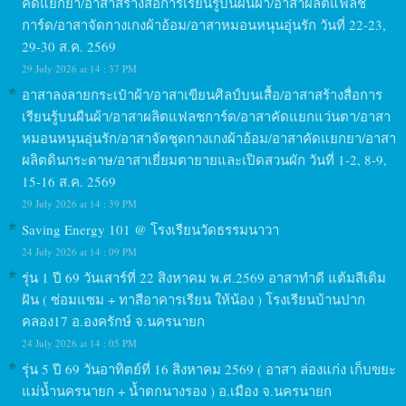
คัดแยกยา/อาสาสร้างสื่อการเรียนรู้บนผืนผ้า/อาสาผลิตแฟลช
การ์ด/อาสาจัดกางเกงผ้าอ้อม/อาสาหมอนหนุนอุ่นรัก วันที่ 22-23,
29-30 ส.ค. 2569
29 July 2026 at 14 : 37 PM
อาสาลงลายกระเป๋าผ้า/อาสาเขียนศิลป์บนเสื้อ/อาสาสร้างสื่อการ
เรียนรู้บนผืนผ้า/อาสาผลิตแฟลชการ์ด/อาสาคัดแยกแว่นตา/อาสา
หมอนหนุนอุ่นรัก/อาสาจัดชุดกางเกงผ้าอ้อม/อาสาคัดแยกยา/อาสา
ผลิตดินกระดาษ/อาสาเยี่ยมตายายและเปิดสวนผัก วันที่ 1-2, 8-9,
15-16 ส.ค. 2569
29 July 2026 at 14 : 39 PM
Saving Energy 101 @ โรงเรียนวัดธรรมนาวา
24 July 2026 at 14 : 09 PM
รุ่น 1 ปี 69 วันเสาร์ที่ 22 สิงหาคม พ.ศ.2569 อาสาทำดี แต้มสีเติม
ฝัน ( ซ่อมแซม + ทาสีอาคารเรียน ให้น้อง ) โรงเรียนบ้านปาก
คลอง17 อ.องครักษ์ จ.นครนายก
24 July 2026 at 14 : 05 PM
รุ่น 5 ปี 69 วันอาทิตย์ที่ 16 สิงหาคม 2569 ( อาสา ล่องแก่ง เก็บขยะ
แม่น้ำนครนายก + น้ำตกนางรอง ) อ.เมือง จ.นครนายก