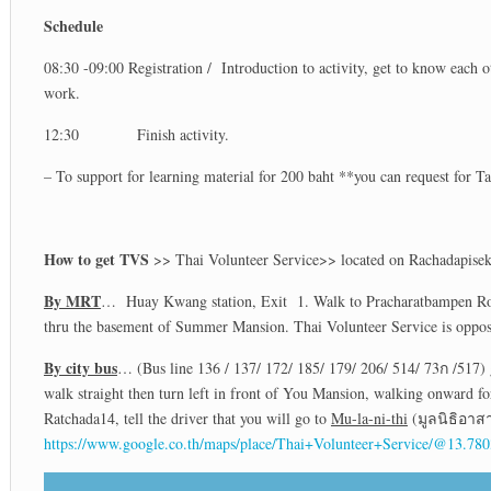
Schedule
08:30 -09:00 Registration / Introduction to activity, get to know each
work.
12:30 Finish activity.
– To support for learning material for 200 baht **you can request for T
How to get TVS
>> Thai Volunteer Service>> located on Rachadapisek
By MRT
… Huay Kwang station, Exit 1. Walk to Pracharatbampen Road, 
thru the basement of Summer Mansion. Thai Volunteer Service is oppo
By city bus
… (Bus line 136 / 137/ 172/ 185/ 179/ 206/ 514/ 73ก /517) 
walk straight then turn left in front of You Mansion, walking onward 
Ratchada14, tell the driver that you will go to
Mu-la-ni-thi
(มูลนิธิอาส
https://www.google.co.th/maps/place/Thai+Volunteer+Service/@13