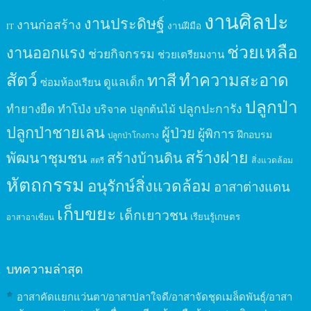
งานศิลปะ
งานประดิษฐ์
งานก่อสร้าง
งานฝีมือ
IT
ช่วยเหลือ
งานออกแรง
ช่วยกิจกรรม
ช่วยเตรียมงาน
สัตว์
ทาสี
ทำความสะอาด
ดูแลเด็ก
ซ่อมห้องเรียน
ปลูกป่า
ปลูกปะการัง
ทำยางยืด
ทำโป่ง
บริจาค
ปลูกต้นไม้
ปลูกป่าชายเลน
ผู้ป่วย
ผู้พิการ
ฝึกอบรม
ปลูกป่าโกงกาง
สร้างฝาย
พัฒนาชุมชน
สร้างบ้านดิน
สิ่งแวดล้อม
สตรี
หัตถกรรม
อนุรักษ์สิ่งแวดล้อม
อาสาต่างแดน
เก็บขยะ
เด็กเยาวชน
เรียนรู้เกษตร
อาสาอาเซียน
บทความล่าสุด
อาสาคัดแยกแว่นตา/อาสาปลาใจดี/อาสาจัดชุดเมล็ดพันธุ์/อาสา