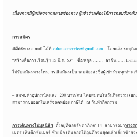
เนื่องจากมีผู้สมัครจากหลายช่องทาง ผู้เข้าร่วมต้องได้การตอบรับกลับแ
การสมัคร
สมัคร
ทาง e-mail ได้ที่
volunteerservice@gmail.com
โดยแจ้ง ระบุกิ
“สร้างสื่อการเรียนรู้ฯ 15 มี.ค. 63” ชื่อ/สกุล ……. อาชีพ…… E-
ไม่รับสมัครทางโทร. กรณีสมัครเป็นกลุ่มต้องส่งชื่อผู้เข้าร่วมทุกท่า
– สมทบค่าอุปกรณ์คนละ 200 บาท/คน โดยสมทบในวันกิจกรรม (ยกเว้นผู้
สามารถขอออกใบเสร็จลดหย่อนภาษีได้ ณ วันทำกิจกรรม
การเดินทางไปมูลนิธิฯ
ทางรถ
ตั้งอยู่ที่ซอยรัชดาภิเษก 14 สามารถมา
เมตร เห็นตึกซัมเมอร์ ซ้ายมือ เดินลอดใต้ถุนตึกจนสุดแล้วเลี้ยวซ้ายจะ