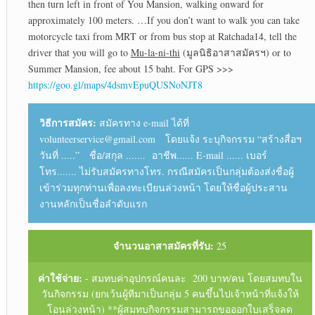
then turn left in front of You Mansion, walking onward for
approximately 100 meters. …If you don’t want to walk you can take
motorcycle taxi from MRT or from bus stop at Ratchada14, tell the
driver that you will go to
Mu-la-ni-thi
(มูลนิธิอาสาสมัครฯ) or to
Summer Mansion, fee about 15 baht. For GPS >>>
https://goo.gl/maps/4dsmvEpuQUSNoNJT8
วิธีการสมัคร:
สมัครทาง e-mail ได้ที่
volunteerservice@gmail.com โดยแจ้ง ระบุกิจกรรม “สร้างสื่อฯ
วันที่ .....” ชื่อ/สกุล ....... อาชีพ...... E-mail ...... เบอร์
โทร....... ไม่รับสมัครทางโทร. กรณีสมัครเป็นกลุ่มต้องส่งชื่อผู้
เข้าร่วมทุกท่านเพื่อลงทะเบียนล่วงหน้า โดยให้ชื่อผู้ประสาน
งานหลักเป็นชื่อลำดับแรก
จำนวนอาสาสมัครที่รับ:
25
ค่าใช้จ่าย:
- สมทบค่าอุปกรณ์คนละ 200 บาท/คน โดยสมทบใน
วันกิจกรรม (ยกเว้นผู้ทีมาเป็นกลุ่ม 5 คนขึ้นไปเจ้าหน้าที่แจ้งให้
โอนล่วงหน้า) **ผู้สมทบกิจกรรมสามารถขอออกใบเสร็จลด