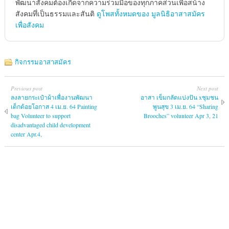
พัฒนาสังคมต้องเกืดจากความร่วมมือของทุกภาคส่วนเพื่อสน้าง
สังคมทึ่เป็นธรรมและสันติ
ดูโพสทั้งหมดของ มูลนิธิอาสาสมัคร
เพื่อสังคม
กิจกรรมอาสาสมัคร
Previous post
Next post
ลงลายกระเป๋าผ้าเพื่องานพัฒนา
อาสา เข็มกลัดแบ่งปัน xชุมชน
เด็กด้อยโอกาส 4 เม.ย. 64 Painting
พูนสุข 3 เม.ย. 64 “Sharing
bag Volunteer to support
Brooches” volunteer Apr 3, 21
disadvantaged child development
center Apr.4,