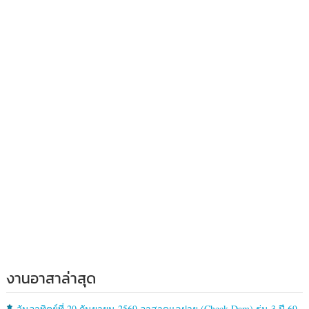
งานอาสาล่าสุด
วันอาทิตย์ที่ 20 กันยายน 2569 อาสาดูแลฝาย (Check Dam) รุ่น 3 ปี 69