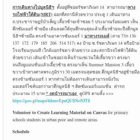
การเดินทางไปมูลนิธิฯ
ทาง
ตั้งอยู่ที่ซอยรัชดาภิเษก 14 สามารถมา
รถไฟฟ้าใต้ดิน
(MRT)
ออกที่สถานีห้วยขวาง ประตู 1 เดินมาทาง
ถ.ประชาราษฎร์บำเพ็ญ เลี้ยวซ้ายเข้าซอย 5 ประมาณร้อยเมตร เห็น
ตึกซัมเมอร์ ซ้ายมือ เดินลอดใต้ถุนตึกจนสุดแล้วเลี้ยวซ้ายจะถึงตึกมูล
มาทางรถเมล์
นิธิฯซ้ายมือ ตรงข้ามอาคารซัมเมอร์ 1
(สาย 73ก 136
137 172 179 185 206 514 517) ลง ป้าย ซ.รัชดาภิเษก 14 หรือป้าย
โรงเรียนกุนนที (ใกล้แยกรัชดา-ห้วยขวาง และสถานีรถไฟฟ้าใต้ดิน
ห้วยขวาง) เดินเข้าในซอย14เห็นร้านเซเว่นให้เลี้ยวขวา ตรงมา
จนถึงยูแมนชั่นแล้วเลี้ยวซ้าย ตรงมาเห็น Summer Mansion 3 เลี้ยว
ขวาเข้าทางศาลพระภูมิราว 30 เมตรจนสุดซอย ตึกมูลนิธิฯอยู่ซ้ายมือ
ตรงข้ามซัมเมอร์ 1 หากท่านไม่ต้องการเดินสามารถนั่งวิน
มอเตอร์ไซค์บอกว่ามาตึกมูลนิธิ ฯ ติดซัมเมอร์แมนชั่น ค่ารถ
* งดนำรถมาเอง
ประมาณ 15 บาท
ดูGPS ตามลิ้ง >>>
https://goo.gl/maps/4dsmvEpuQUSNoNJT8
Volunteer to Create Learning Material on Canvas
for primary
schools students in urban poor and remote areas.
Schedule