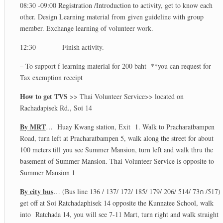
08:30 -09:00 Registration /Introduction to activity, get to know each
other. Design Learning material from given guideline with group
member. Exchange learning of volunteer work.
12:30 Finish activity.
– To support f learning material for 200 baht **you can request for
Tax exemption receipt
How to get TVS
>> Thai Volunteer Service>> located on
Rachadapisek Rd., Soi 14
By MRT
… Huay Kwang station, Exit 1. Walk to Pracharatbampen
Road, turn left at Pracharatbampen 5, walk along the street for about
100 meters till you see Summer Mansion, turn left and walk thru the
basement of Summer Mansion. Thai Volunteer Service is opposite to
Summer Mansion 1
By city bus
… (Bus line 136 / 137/ 172/ 185/ 179/ 206/ 514/ 73ก /517)
get off at Soi Ratchadaphisek 14 opposite the Kunnatee School, walk
into Ratchada 14, you will see 7-11 Mart, turn right and walk straight