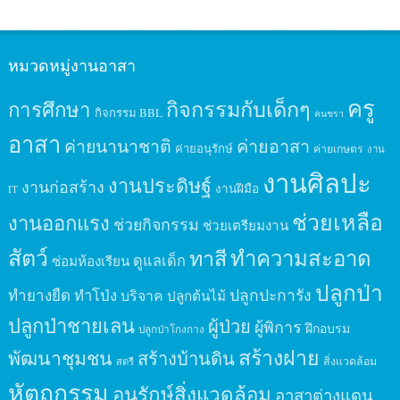
หมวดหมู่งานอาสา
ครู
กิจกรรมกับเด็กๆ
การศึกษา
กิจกรรม BBL
คนชรา
อาสา
ค่ายนานาชาติ
ค่ายอาสา
ค่ายอนุรักษ์
ค่ายเกษตร
งาน
งานศิลปะ
งานประดิษฐ์
งานก่อสร้าง
งานฝีมือ
IT
ช่วยเหลือ
งานออกแรง
ช่วยกิจกรรม
ช่วยเตรียมงาน
สัตว์
ทาสี
ทำความสะอาด
ดูแลเด็ก
ซ่อมห้องเรียน
ปลูกป่า
ปลูกปะการัง
ทำยางยืด
ทำโป่ง
บริจาค
ปลูกต้นไม้
ปลูกป่าชายเลน
ผู้ป่วย
ผู้พิการ
ฝึกอบรม
ปลูกป่าโกงกาง
สร้างฝาย
พัฒนาชุมชน
สร้างบ้านดิน
สิ่งแวดล้อม
สตรี
หัตถกรรม
อนุรักษ์สิ่งแวดล้อม
อาสาต่างแดน