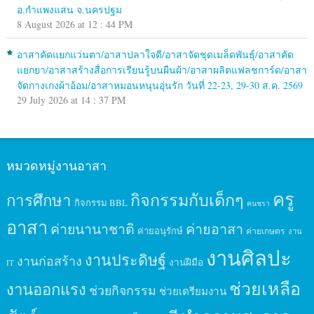
อ.กำแพงแสน จ.นครปฐม
8 August 2026 at 12 : 44 PM
อาสาคัดแยกแว่นตา/อาสาปลาใจดี/อาสาจัดชุดเมล็ดพันธุ์/อาสาคัด
แยกยา/อาสาสร้างสื่อการเรียนรู้บนผืนผ้า/อาสาผลิตแฟลชการ์ด/อาสา
จัดกางเกงผ้าอ้อม/อาสาหมอนหนุนอุ่นรัก วันที่ 22-23, 29-30 ส.ค. 2569
29 July 2026 at 14 : 37 PM
หมวดหมู่งานอาสา
ครู
กิจกรรมกับเด็กๆ
การศึกษา
กิจกรรม BBL
คนชรา
อาสา
ค่ายนานาชาติ
ค่ายอาสา
ค่ายอนุรักษ์
ค่ายเกษตร
งาน
งานศิลปะ
งานประดิษฐ์
งานก่อสร้าง
งานฝีมือ
IT
ช่วยเหลือ
งานออกแรง
ช่วยกิจกรรม
ช่วยเตรียมงาน