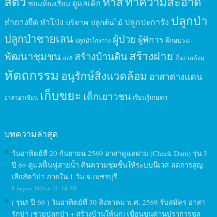
สัตว์
ทาสี
ทำความสะอาด
ดูแลเด็ก
ซ่อมห้องเรียน
ปลูกป่า
ปลูกปะการัง
ทำยางยืด
ทำโป่ง
บริจาค
ปลูกต้นไม้
ปลูกป่าชายเลน
ผู้ป่วย
ผู้พิการ
ฝึกอบรม
ปลูกป่าโกงกาง
สร้างฝาย
พัฒนาชุมชน
สร้างบ้านดิน
สิ่งแวดล้อม
สตรี
หัตถกรรม
อนุรักษ์สิ่งแวดล้อม
อาสาต่างแดน
เก็บขยะ
เด็กเยาวชน
เรียนรู้เกษตร
อาสาอาเซียน
บทความล่าสุด
วันอาทิตย์ที่ 20 กันยายน 2569 อาสาดูแลฝาย (Check Dam) รุ่น 3
ปี 69 ดูแลฟื้นฟูสายน้ำ คืนความชุมชื้นให้ระบบนิเวศ ลดการสูญ
เสียสัตว์ป่า ภายใน 1 วัน จ.เพชรบุรี
8 August 2026 at 12 : 04 PM
( รุ่น5 ปี 69 ) วันอาทิตย์ที่ 30 สิงหาคม พ.ศ. 2569 รับสมัคร อาสา
รักป่า (ช่วยปลูกป่า + สร้างบ้านให้นก) เขื่อนขุนด่านปราการชล