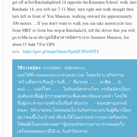
get off at Soi Ratchadaphisek 14 opposite the Kunnatee School, walk into
Ratchada 14, you will see 7-11 Mart, turn right and walk straight then
turn left in front of You Mansion, walking onward for approximately
100 meters. …If you don’t want to walk you can take motorcycle taxi
from MRT or from bus stop at Ratchada14, tell the driver that you will
go to Mu-la-ni-thi (มูลนิธิอาสาสมัครฯ) or to Summer Mansion, fee
*
about 15 baht
For GPS
>>>
https://goo.gl/maps/4dsmvEpuQUSNoNJT8
วิธีการสมัคร:
การสมัคร สมัครทาง e-
mail ได้ที่ volunteerservice@gmail.com โดยแจ้ง ระบุกิจกรรม
“สร้างสื่อการเรียนรู้ฯ วันที่....” ชื่อ/สกุล ....... อาชีพ...... E-
mail ...... เบอร์โทร....... ไม่รับสมัครทางโทร. กรณีสมัครเป็นก
ลุ่มต้องส่งชื่อผู้เข้าร่วมทุกท่านเพื่อลงทะเบียนล่วงหน้า โดยให้
ชื่อผู้ประสานงานหลักเป็นชื่อลำดับแรก - สมทบค่าอุปกรณ์
คนละ 200 บาท/คน โดยสมทบในวันกิจกรรม (ยกเว้นผู้ทีมาเป็นก
ลุ่ม 5 คนขึ้นไปเจ้าหน้าที่แจ้งให้โอนล่วงหน้า)กรุณาเตรียมเงิน
ให้พอดีเป็นธนบัตรย่อย **ผู้สมทบกิจกรรมสามารถขอออกใบ
เสร็จลดหย่อนภาษีได้ ณ วันทำกิจกรรม