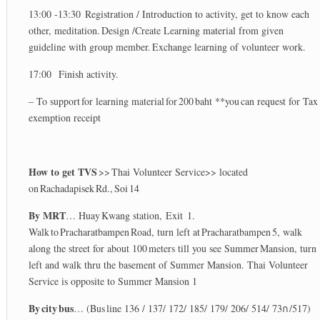
13:00 -13:30 Registration / Introduction to activity, get to know each
other, meditation. Design /Create Learning material from given
guideline with group member. Exchange learning of volunteer work.
17:00 Finish activity.
– To support for learning material for 200 baht **you can request for Tax
exemption receipt
How to get TVS
>> Thai Volunteer Service>> located
on Rachadapisek Rd., Soi 14
By MRT
… Huay Kwang station, Exit 1.
Walk to Pracharatbampen Road, turn left at Pracharatbampen 5, walk
along the street for about 100 meters till you see Summer Mansion, turn
left and walk thru the basement of Summer Mansion. Thai Volunteer
Service is opposite to Summer Mansion 1
By city bus
… (Bus line 136 / 137/ 172/ 185/ 179/ 206/ 514/ 73ก /517)