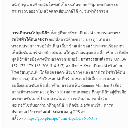
หน้า)กรุณาเตรียมเงินให้พอดีเป็นธนบัตรย่อย **ผู้สมทบกิจกรรม
สามารถขอออกใบเสร็จลดหย่อนภาษีได้ ณ วันทำกิจกรรม
การเดินทางไปมูลนิธิฯ
ทาง
ตั้งอยู่ที่ซอยรัชดาภิเษก 14 สามารถมา
รถไฟฟ้าใต้ดิน
(MRT)
ออกที่สถานีห้วยขวาง ประตู 1 เดินมา
ทาง ถ.ประชาราษฎร์บำเพ็ญ เลี้ยวซ้ายเข้าซอย 5 ประมาณร้อยเมตร
เห็นตึกซัมเมอร์ ซ้ายมือ เดินลอดใต้ถุนตึกจนสุดแล้วเลี้ยวซ้ายจะถึงตึก
มาทางรถเมล์
มูลนิธิฯซ้ายมือ ตรงข้ามอาคารซัมเมอร์ 1
(สาย 73ก 136
137 172 179 185 206 514 517) ลง ป้าย ซ.รัชดาภิเษก 14 หรือป้าย
โรงเรียนกุนนที (ใกล้แยกรัชดา-ห้วยขวาง และสถานีรถไฟฟ้าใต้ดิน
ห้วยขวาง) เดินเข้าในซอย14เห็นร้านเซเว่นให้เลี้ยวขวา ตรงมา
จนถึงยูแมนชั่นแล้วเลี้ยวซ้าย ตรงมาเห็น Summer Mansion 3 เลี้ยว
ขวาเข้าทางศาลพระภูมิราว 30 เมตรจนสุดซอย ตึกมูลนิธิฯอยู่ซ้ายมือ
ตรงข้ามซัมเมอร์ 1 หากท่านไม่ต้องการเดินสามารถนั่งวิน
มอเตอร์ไซค์บอกว่ามาตึกมูลนิธิ ฯ ติดซัมเมอร์แมนชั่น ค่ารถ
*
งดนำรถมาเอง
ประมาณ 15 บาท
ดู GPS ตา
มลิ้ง >>>
https://goo.gl/maps/4dsmvEpuQUSNoNJT8