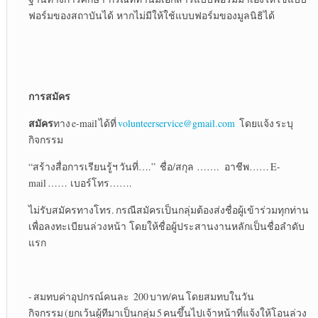
ฟอร์มของสถาบันได้ หากไม่มีให้ใช้แบบฟอร์มของมูลนิธิได้
การสมัคร
สมัคร
ทาง e-mail ได้ที่
volunteerservice@gmail.com
โดยแจ้ง ระบุ
กิจกรรม
“สร้างสื่อการเรียนรู้ฯ วันที่….” ชื่อ/สกุล ……. อาชีพ…… E-
mail …… เบอร์โทร…….
ไม่รับสมัครทางโทร. กรณีสมัครเป็นกลุ่มต้องส่งชื่อผู้เข้าร่วมทุกท่าน
เพื่อลงทะเบียนล่วงหน้า โดยให้ชื่อผู้ประสานงานหลักเป็นชื่อลำดับ
แรก
- สมทบค่าอุปกรณ์คนละ 200 บาท/คน โดยสมทบในวัน
กิจกรรม (ยกเว้นผู้ทีมาเป็นกลุ่ม 5 คนขึ้นไปเจ้าหน้าที่แจ้งให้โอนล่วง