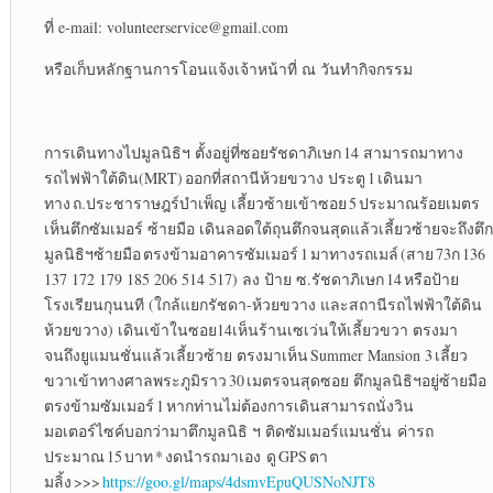
ที่ e-mail: volunteerservice@gmail.com
หรือเก็บหลักฐานการโอนแจ้งเจ้าหน้าที่ ณ วันทำกิจกรรม
การเดินทางไปมูลนิธิฯ ตั้งอยู่ที่ซอยรัชดาภิเษก 14 สามารถมาทาง
รถไฟฟ้าใต้ดิน(MRT) ออกที่สถานีห้วยขวาง ประตู 1 เดินมา
ทาง ถ.ประชาราษฎร์บำเพ็ญ เลี้ยวซ้ายเข้าซอย 5 ประมาณร้อยเมตร
เห็นตึกซัมเมอร์ ซ้ายมือ เดินลอดใต้ถุนตึกจนสุดแล้วเลี้ยวซ้ายจะถึงตึก
มูลนิธิฯซ้ายมือ ตรงข้ามอาคารซัมเมอร์ 1 มาทางรถเมล์ (สาย 73ก 136
137 172 179 185 206 514 517) ลง ป้าย ซ.รัชดาภิเษก 14 หรือป้าย
โรงเรียนกุนนที (ใกล้แยกรัชดา-ห้วยขวาง และสถานีรถไฟฟ้าใต้ดิน
ห้วยขวาง) เดินเข้าในซอย14เห็นร้านเซเว่นให้เลี้ยวขวา ตรงมา
จนถึงยูแมนชั่นแล้วเลี้ยวซ้าย ตรงมาเห็น Summer Mansion 3 เลี้ยว
ขวาเข้าทางศาลพระภูมิราว 30 เมตรจนสุดซอย ตึกมูลนิธิฯอยู่ซ้ายมือ
ตรงข้ามซัมเมอร์ 1 หากท่านไม่ต้องการเดินสามารถนั่งวิน
มอเตอร์ไซค์บอกว่ามาตึกมูลนิธิ ฯ ติดซัมเมอร์แมนชั่น ค่ารถ
ประมาณ 15 บาท * งดนำรถมาเอง ดู GPS ตา
มลิ้ง >>>
https://goo.gl/maps/4dsmvEpuQUSNoNJT8