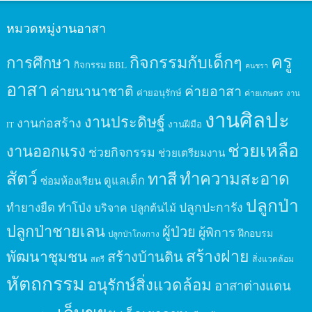
หมวดหมู่งานอาสา
ครู
กิจกรรมกับเด็กๆ
การศึกษา
กิจกรรม BBL
คนชรา
อาสา
ค่ายนานาชาติ
ค่ายอาสา
ค่ายอนุรักษ์
ค่ายเกษตร
งาน
งานศิลปะ
งานประดิษฐ์
งานก่อสร้าง
งานฝีมือ
IT
ช่วยเหลือ
งานออกแรง
ช่วยกิจกรรม
ช่วยเตรียมงาน
สัตว์
ทาสี
ทำความสะอาด
ดูแลเด็ก
ซ่อมห้องเรียน
ปลูกป่า
ปลูกปะการัง
ทำยางยืด
ทำโป่ง
บริจาค
ปลูกต้นไม้
ปลูกป่าชายเลน
ผู้ป่วย
ผู้พิการ
ฝึกอบรม
ปลูกป่าโกงกาง
สร้างฝาย
พัฒนาชุมชน
สร้างบ้านดิน
สิ่งแวดล้อม
สตรี
หัตถกรรม
อนุรักษ์สิ่งแวดล้อม
อาสาต่างแดน