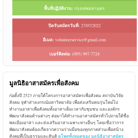
พื้นที่ปฏิบัติงาน:
กรุงเทพมหานคร
ปิดรับสมัครวันที่:
27/07/2022
อีเมล:
volunteerservice@gmail.com
เบอร์ติดต่อ:
(095) 997-7724
มูลนิธิอาสาสมัครเพื่อสังคม
ก่อตั้งปี 2523 ภายใต้โครงการอาสาสมัครเพื่อสังคม สถาบันวิจัย
สังคม จุฬาส่าลงกรณ์มหาวิทยาลัย เพื่อส่งเสริมคนรุ่นใหม่่ไป
ทำงานอาสาเพื่อสังคมทั้งอาสาเต็มเวลากับชุมชน และองค์กร
พัฒนาสังคมด้านต่างๆ ต่อมาได้ทำงานอาสาสมัครทั่วไปถายใต้ชื่อ
พลเมืองอาสา และส่งเสริมอาสาเฉพาะทางอื่นๆ โดยเชื่อว่าการ
พัฒนาสังคมต้องเกืดจากความร่วมมือของทุกภาคส่วนเพื่อสน้าง
สังคมทึ่เป็นธรรมและสันติ
ดูโพสทั้งหมดของ มูลนิธิอาสาสมัคร