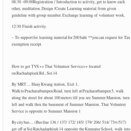
08:30 -09:00Registration / Introduction to activity, get to know each
other, meditation. Design /Create Learning material from given
guideline with group member. Exchange learning of volunteer work.
12:30 Finish activity.
– To support for learning material for 200 baht **you can request for Tax
exemption receipt
How to get TVS >> Thai Volunteer Service>> located
on Rachadapisek Rd., Soi 14
By MRT… Huay Kwang station, Exit 1.
Walk to Pracharatbampen Road, turn left at Pracharatbampen 5, walk
along the street for about 100 meters till you see Summer Mansion, turn
left and walk thru the basement of Summer Mansion. Thai Volunteer
Service is opposite to Summer Mansion 1
By city bus… (Bus line 136 / 137/ 172/ 185/ 179/ 206/ 514/ 73ก /517)
get off at Soi Ratchadaphisek 14 opposite the Kunnatee School, walk into