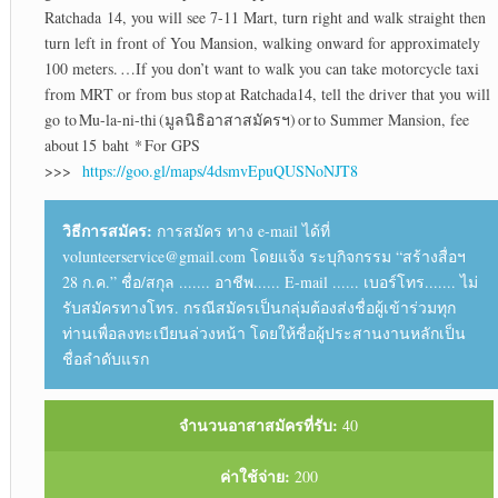
Ratchada 14, you will see 7-11 Mart, turn right and walk straight then
turn left in front of You Mansion, walking onward for approximately
100 meters. …If you don’t want to walk you can take motorcycle taxi
from MRT or from bus stop at Ratchada14, tell the driver that you will
go to Mu-la-ni-thi (มูลนิธิอาสาสมัครฯ) or to Summer Mansion, fee
about 15 baht * For GPS
>>>
https://goo.gl/maps/4dsmvEpuQUSNoNJT8
วิธีการสมัคร:
การสมัคร ทาง e-mail ได้ที่
volunteerservice@gmail.com โดยแจ้ง ระบุกิจกรรม “สร้างสื่อฯ
28 ก.ค.” ชื่อ/สกุล ....... อาชีพ...... E-mail ...... เบอร์โทร....... ไม่
รับสมัครทางโทร. กรณีสมัครเป็นกลุ่มต้องส่งชื่อผู้เข้าร่วมทุก
ท่านเพื่อลงทะเบียนล่วงหน้า โดยให้ชื่อผู้ประสานงานหลักเป็น
ชื่อลำดับแรก
จำนวนอาสาสมัครที่รับ:
40
ค่าใช้จ่าย:
200