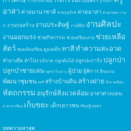
กิจกรรม BBL
คนชรา
อาสา
ค่ายนานาชาติ
ค่ายอาสา
ค่ายอนุรักษ์
ค่ายเกษตร
งาน
งานศิลปะ
งานประดิษฐ์
งานก่อสร้าง
งานฝีมือ
IT
ช่วยเหลือ
งานออกแรง
ช่วยกิจกรรม
ช่วยเตรียมงาน
สัตว์
ทาสี
ทำความสะอาด
ดูแลเด็ก
ซ่อมห้องเรียน
ปลูกป่า
ปลูกปะการัง
ทำยางยืด
ทำโป่ง
บริจาค
ปลูกต้นไม้
ปลูกป่าชายเลน
ผู้ป่วย
ผู้พิการ
ฝึกอบรม
ปลูกป่าโกงกาง
สร้างฝาย
พัฒนาชุมชน
สร้างบ้านดิน
สิ่งแวดล้อม
สตรี
หัตถกรรม
อนุรักษ์สิ่งแวดล้อม
อาสาต่างแดน
เก็บขยะ
เด็กเยาวชน
เรียนรู้เกษตร
อาสาอาเซียน
บทความล่าสุด