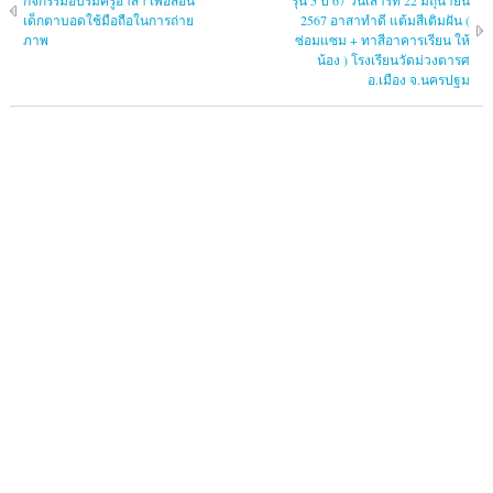
กิจกรรมอบรมครูอาสา เพื่อสอน
รุ่น 5 ปี 67 วันเสาร์ที่ 22 มิถุนายน
เด็กตาบอดใช้มือถือในการถ่าย
2567 อาสาทำดี แต้มสีเติมฝัน (
ภาพ
ซ่อมแซม + ทาสีอาคารเรียน ให้
น้อง ) โรงเรียนวัดม่วงตารศ
อ.เมือง จ.นครปฐม