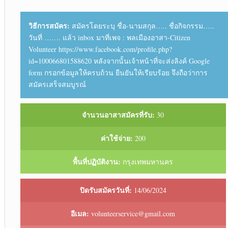
วิธีการสมัคร:
สมัครโดยระบุ ชื่อ-นามสกุล….. ชื่อกิจกรรม…..
วันที่ ……. แล้ว inbox มาที่เพจ : พลเมืองอาสา-Citizen
Volunteer https://www.facebook.com/profile.php?
id=100066801588620 หลังจากนั้นเจ้าหน้าที่จะส่งลิงค์ Google
form กรอกข้อมูลให้ครบถ้วน ยืนยันให้เรียบร้อย จึงถือว่าการ
สมัครเสร็จสมบูรณ์
จำนวนอาสาสมัครที่รับ:
30
ค่าใช้จ่าย:
200
พื้นที่ปฏิบัติงาน:
กรุงเทพมหานคร
ปิดรับสมัครวันที่:
14/06/2024
อีเมล:
volunteerservice@gmail.com