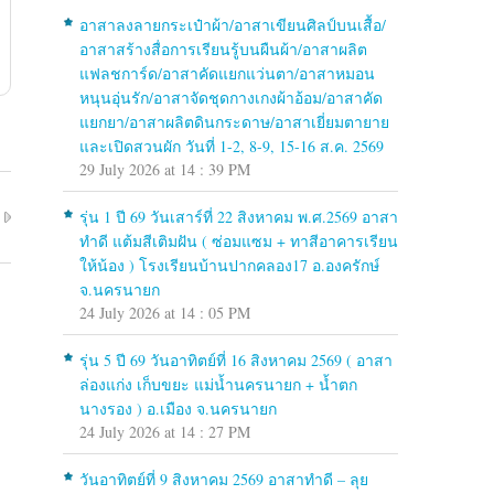
อาสาลงลายกระเป๋าผ้า/อาสาเขียนศิลป์บนเสื้อ/
อาสาสร้างสื่อการเรียนรู้บนผืนผ้า/อาสาผลิต
แฟลชการ์ด/อาสาคัดแยกแว่นตา/อาสาหมอน
หนุนอุ่นรัก/อาสาจัดชุดกางเกงผ้าอ้อม/อาสาคัด
แยกยา/อาสาผลิตดินกระดาษ/อาสาเยี่ยมตายาย
และเปิดสวนผัก วันที่ 1-2, 8-9, 15-16 ส.ค. 2569
29 July 2026 at 14 : 39 PM
รุ่น 1 ปี 69 วันเสาร์ที่ 22 สิงหาคม พ.ศ.2569 อาสา
ทำดี แต้มสีเติมฝัน ( ซ่อมแซม + ทาสีอาคารเรียน
ให้น้อง ) โรงเรียนบ้านปากคลอง17 อ.องครักษ์
จ.นครนายก
24 July 2026 at 14 : 05 PM
รุ่น 5 ปี 69 วันอาทิตย์ที่ 16 สิงหาคม 2569 ( อาสา
ล่องแก่ง เก็บขยะ แม่น้ำนครนายก + น้ำตก
นางรอง ) อ.เมือง จ.นครนายก
24 July 2026 at 14 : 27 PM
วันอาทิตย์ที่ 9 สิงหาคม 2569 อาสาทำดี – ลุย