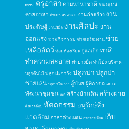
ครูอาสา
ค่ายนานาชาติ
ค่ายอนุรักษ์
คนชรา
งาน
ค่ายอาสา
งานก่อสร้าง
ค่ายเกษตร
งาน IT
งานศิลปะ
ประดิษฐ์
งาน
งานฝีมือ
ช่วย
ออกแรง
ช่วยกิจกรรม
ช่วยเตรียมงาน
เหลือสัตว์
ทาสี
ดูแลเด็ก
ซ่อมห้องเรียน
ทำความสะอาด
ทำยางยืด
ทำโป่ง
บริจาค
ปลูกป่า
ปลูกป่า
ปลูกปะการัง
ปลูกต้นไม้
ชายเลน
ผู้ป่วย
ผู้พิการ
ฝึกอบรม
ปลูกป่าโกงกาง
สร้างฝาย
พัฒนาชุมชน
สร้างบ้านดิน
สตรี
หัตถกรรม
อนุรักษ์สิ่ง
สิ่งแวดล้อม
เก็บ
แวดล้อม
อาสาต่างแดน
อาสาอาเซียน
ขยะ
เด็กเยาวชน