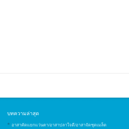
บทความล่าสุด
อาสาคัดแยกแว่นตา/อาสาปลาใจดี/อาสาจัดชุดเมล็ด