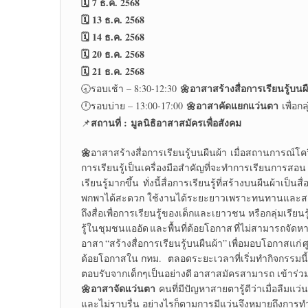
🗓️ 7 ธ.ค. 2568
🗓️ 13 ธ.ค. 2568
🗓️ 14 ธ.ค. 2568
🗓️ 20 ธ.ค. 2568
🗓️ 21 ธ.ค. 2568
🌼
อาสาสร้างสื่อการเรียนรู้บนผ
🕣รอบเช้า – 8:30-12:30
🌼
อาสาคัดแยกแว่นตา
🕛รอบบ่าย – 13:00-17:00
เพื่อกล
สถานที่ :
มูลนิธิอาสาสมัครเพื่อสังคม
📌
🌼
อาสาสร้างสื่อการเรียนรู้บนผืนผ้า เมื่อสถานการณ์โควิดที
การเรียนรู้เป็นเครื่องมือสำคัญที่จะทำการเรียนการสอน
เรียนรู้มากขึ้น ทั่งนี้สื่อการเรียนรู้ที่สร้างบนผืนผ้าเ
พกพาได้สะดวก ใช้งานได้ระยะยาวเพราะทนทานและสาม
ถึงสื่อเพื่อการเรียนรู้ของเด็กและเยาวชน หรือกลุ่มเรียนร
รู้ในชุมชนแออัด และพื้นที่ด้อยโอกาส ที่ไม่สามารถจัดหา
อาสา “สร้างสื่อการเรียนรู้บนผืนผ้า” เพื่อมอบโอกาสแก่ ศ
ด้อยโอกาสใน กทม. ตลอดระยะเวลาที่เริ่มทำกิจกรรมนี้
ตอบรับจากเด็กๆเป็นอย่างดี อาสาสมัครสามารถ เข้าร
🌼
อาสาจัดแว่นตา
คนที่มีปัญหาสายตารู้ดีว่าเมื่อลืมแ
และไม่ราบรื่น อย่างไรก็ตามการมีแว่นจึงหมายถึงการทำใ