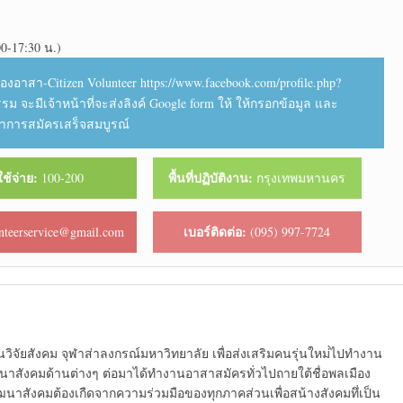
0-17:30 น.)
องอาสา-Citizen Volunteer https://www.facebook.com/profile.php?
รม จะมีเจ้าหน้าที่จะส่งลิงค์ Google form ให้ ให้กรอกข้อมูล และ
ว่าการสมัครเสร็จสมบูรณ์
ใช้จ่าย:
พื้นที่ปฏิบัติงาน:
100-200
กรุงเทพมหานคร
เบอร์ติดต่อ:
nteerservice@gmail.com
(095) 997-7724
นวิจัยสังคม จุฬาส่าลงกรณ์มหาวิทยาลัย เพื่อส่งเสริมคนรุ่นใหม่่ไปทำงาน
นาสังคมด้านต่างๆ ต่อมาได้ทำงานอาสาสมัครทั่วไปถายใต้ชื่อพลเมือง
นาสังคมต้องเกืดจากความร่วมมือของทุกภาคส่วนเพื่อสน้างสังคมทึ่เป็น