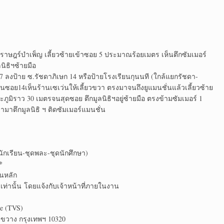
ษฎร์บำเพ็ญ เลี้ยวซ้ายเข้าซอย 5 ประมาณร้อยเมตร เห็นตึกซัมเมอร์
นิธิฯซ้ายมือ
517 ลงป้าย ซ.รัชดาภิเษก 14 หรือป้ายโรงเรียนกุนนที (ใกล้แยกรัชดา-
ซอย14เห็นร้านเซเว่นให้เลี้ยวขวา ตรงมาจนถึงยูแมนชั่นแล้วเลี้ยวซ้าย
ูมิราว 30 เมตรจนสุดซอย ตึกมูลนิธิฯอยู่ซ้ายมือ ตรงข้ามซัมเมอร์ 1
มาตึกมูลนิธิ ฯ ติดซัมเมอร์แมนชั่น
กเรียน-ชุดพละ-ชุดนักศึกษา)
*
นหลัก
เท่านั้น โดยแจ้งกับเจ้าหน้าที่ภายในงาน
ce (TVS)
ยขวาง กรุงเทพฯ 10320