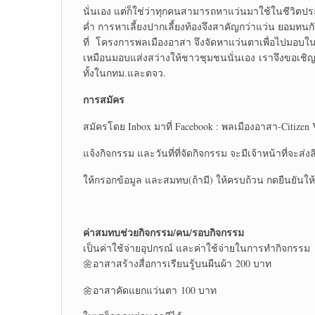
นั่นเอง แต่ก็ใช่ว่าทุกคนสามารถหาแว่นมาใช้ในชีวิตปร
ค่ำ การหาเลี้ยงปากเลี้ยงท้องจึงสาคัญกว่าแว่น ยอมทนก
ที่ โครงการพลเมืองอาสา จึงจัดหาแว่นตาเพื่อไปมอบในช
เหมือนมอบแส่งสว่างให้ชาวชุมชนนั่นเอง เราจึงขอเ
ทั้งในกทม.และตจว.
การสมัคร
สมัครโดย Inbox มาที่ Facebook : พลเมืองอาสา-Citizen 
แจ้งกิจกรรม และวันที่ที่จัดกิจกรรม จะมีเจ้าหน้าที่จะส่งล
ให้กรอกข้อมูล และสมทบ(ถ้ามี) ให้ครบถ้วน กดยืนยันให้
ค่าสมทบช่วยกิจกรรม/คน/รอบกิจกรรม
เป็นค่าใช้จ่ายอุปกรณ์ และค่าใช้จ่ายในการทำกิจกรรม
🌼อาสาสร้างสื่อการเรียนรู้บนผืนผ้า 200 บาท
🌼อาสาคัดแยกแว่นตา 100 บาท