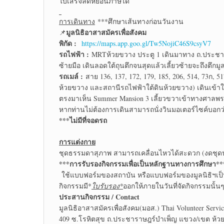
ใบเสร็จลดหย่อนภาษีได้
การเดินทาง
***ศึกษาเส้นทางก่อนวันงาน
มูลนิธิอาสาสมัครเพื่อสังคม
📌
พิกัด :
https://maps.app.goo.gl/Tw5NojiC46S9csyV7
รถไฟฟ้า :
MRTห้วยขวาง ประตู 1 เดินมาทาง ถ.ประชารา
ซ้ายมือ เดินลอดใต้ถุนตึกจนสุดแล้วเลี้ยวซ้ายจะถึงตึกมูล
รถเมล์ :
สาย 136, 137, 172, 179, 185, 206, 514, 73ก, 
ห้วยขวาง และสถานีรถไฟฟ้าใต้ดินห้วยขวาง) เดินเข้าใน
ตรงมาเห็น Summer Mansion 3 เลี้ยวขวาเข้าทางศาลพระภ
หากท่านไม่ต้องการเดินสามารถนั่งวินมอเตอร์ไซค์บอกว่า
***ไม่มีที่จอดรถ
การแต่งกาย
ชุดธรรมดาสุภาพ สามารถเคลื่อนไหวได้สะดวก (งดชุดนั
***การรับรองกิจกรรมเพื่อเป็นหลักฐานทางการศึกษา**
ใช้แบบฟอร์มของสถาบัน หรือแบบฟอร์มของมูลนิธิฯเป็
กิจกรรมมี*
ใบรับรอง*
ออกให้ภายในวันที่จัดกิจกรรมนั้นๆ
ประสานกิจกรรม / Contact
มูลนิธิอาสาสมัครเพื่อสังคม(มอส.) Thai Volunteer Servi
409 ซ.โรหิตสุข ถ.ประชาราษฎร์บำเพ็ญ แขวง/เขต ห้ว