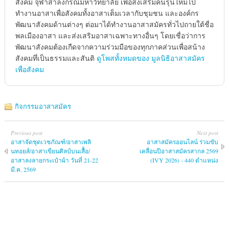
สังคม จุฬาส่าลงกรณ์มหาวิทยาลัย เพื่อส่งเสริมคนรุ่นใหม่่ไป
ทำงานอาสาเพื่อสังคมทั้งอาสาเต็มเวลากับชุมชน และองค์กร
พัฒนาสังคมด้านต่างๆ ต่อมาได้ทำงานอาสาสมัครทั่วไปถายใต้ชื่อ
พลเมืองอาสา และส่งเสริมอาสาเฉพาะทางอื่นๆ โดยเชื่อว่าการ
พัฒนาสังคมต้องเกืดจากความร่วมมือของทุกภาคส่วนเพื่อสน้าง
สังคมทึ่เป็นธรรมและสันติ
ดูโพสทั้งหมดของ มูลนิธิอาสาสมัคร
เพื่อสังคม
กิจกรรมอาสาสมัคร
Previous post
Next post
อาสาจัดชุดเวชภัณฑ์/อาสาเพลิ
อาสาสมัครออนไลน์ ร่วมขับ
นทอยส์/อาสาเขียนศิลป์บนเสื้อ/
เคลื่อนปีอาสาสมัครสากล 2569
อาสาลงลายกระเป๋าผ้า วันที่ 21-22
(IVY 2026) - 440 ตำแหน่ง
มี.ค. 2569