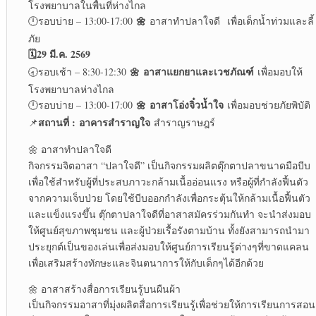
โรงพยาบาลในพื้นที่ห่างไกล
🌼
🕛รอบบ่าย – 13:00-17:00
อาสาทำปลาใจดี เพื่อเด็กน้ำท่วมและลี้
ภัย
🗓️29 มี.ค. 2569
🌼
อาสาแยกยาและเวชภัณฑ์
🕣รอบเช้า – 8:30-12:30
เพื่อมอบให้
โรงพยาบาลห่างไกล
🌼
อาสาโอ่งจิ๋วน้ำใจ
🕛รอบบ่าย – 13:00-17:00
เพื่อมอบช่วยภัยพิบัติ
สถานที่ :
อาคารสำราญใจ
📌
สำราญราษฎร์
🌼 อาสาทำปลาใจดี
กิจกรรมจิตอาสา “ปลาใจดี” เป็นกิจกรรมผลิตตุ๊กตาปลาขนาดมือบีบ
เพื่อใช้สำหรับผู้ที่ประสบภาวะกล้ามเนื้ออ่อนแรง หรือผู้ที่กำลังฟื้นตัว
จากความเจ็บป่วย โดยใช้บีบออกกำลังเพื่อกระตุ้นให้กล้ามเนื้อฟื้นตัว
และแข็งแรงขึ้น ตุ๊กตาปลาใจดีที่อาสาสมัครร่วมกันทำ จะนำส่งมอบ
ให้ศูนย์สุขภาพชุมชน และผู้ป่วยเรื้อรังตามบ้าน ทั้งยังสามารถนำมา
ประยุกต์เป็นของเล่นเพื่อส่งมอบให้ศูนย์การเรียนรู้ต่างๆที่ขาดแคลน
เพื่อเสริมสร้างทักษะและจินตนาการให้กับเด็กๆได้อีกด้วย
🌼 อาสาสร้างสื่อการเรียนรู้บนผืนผ้า
เป็นกิจกรรมอาสาที่มุ่งผลิตสื่อการเรียนรู้เพื่อช่วยให้การเรียนการสอน