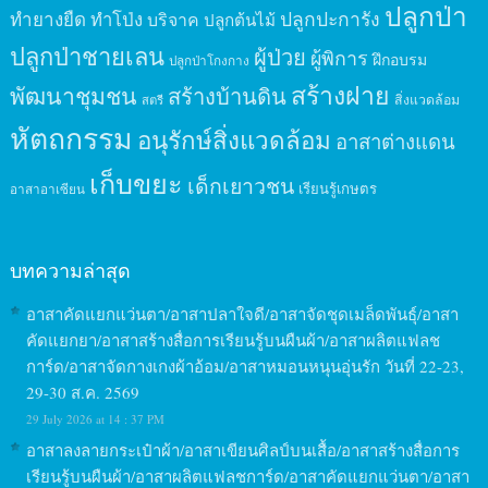
ปลูกป่า
ปลูกปะการัง
ทำยางยืด
ทำโป่ง
บริจาค
ปลูกต้นไม้
ปลูกป่าชายเลน
ผู้ป่วย
ผู้พิการ
ฝึกอบรม
ปลูกป่าโกงกาง
สร้างฝาย
พัฒนาชุมชน
สร้างบ้านดิน
สิ่งแวดล้อม
สตรี
หัตถกรรม
อนุรักษ์สิ่งแวดล้อม
อาสาต่างแดน
เก็บขยะ
เด็กเยาวชน
เรียนรู้เกษตร
อาสาอาเซียน
บทความล่าสุด
อาสาคัดแยกแว่นตา/อาสาปลาใจดี/อาสาจัดชุดเมล็ดพันธุ์/อาสา
คัดแยกยา/อาสาสร้างสื่อการเรียนรู้บนผืนผ้า/อาสาผลิตแฟลช
การ์ด/อาสาจัดกางเกงผ้าอ้อม/อาสาหมอนหนุนอุ่นรัก วันที่ 22-23,
29-30 ส.ค. 2569
29 July 2026 at 14 : 37 PM
อาสาลงลายกระเป๋าผ้า/อาสาเขียนศิลป์บนเสื้อ/อาสาสร้างสื่อการ
เรียนรู้บนผืนผ้า/อาสาผลิตแฟลชการ์ด/อาสาคัดแยกแว่นตา/อาสา