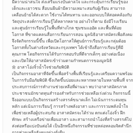
มีความน่าสนใจ ส่งเสริมแรงบันดาลใจ และกระตุ้นการเรียนรู้ของ
เด็กและเยาวชน สื่อบนผืนผ้ามีความเหมาะสมกับผู้เรียน สามารถ
เคลื่อนย้ายได้สะดวก ใช้งานได้ทนทาน และออกแบบให้สอดคล้องกับ
วัตถุประสงค์การเรียนรู้ได้หลากหลาย อย่างไรก็ตาม ยังมีโรงเรียน
และศูนย์การเรียนรู้ในพื้นที่ห่างไกล ชุมชนแออัด และพื้นที่ด้อย
โอกาส ที่ขาดแคลนสื่อการเรียนการสอน มูลนิธิอาสาสมัครเพื่อสังคม
จึงจัดกิจกรรมนี้ขึ้น เพื่อเปิดโอกาสให้ศูนย์การเรียนรู้และกลุ่มด้อย
โอกาสทั้งในต่างจังหวัดและกรุงเทพฯ ได้เข้าถึงสื่อการเรียนรู้ที่มี
คุณภาพ โดยกิจกรรมได้รับการตอบรับที่ดีจากเด็กๆ อย่างต่อเนื่อง
และเปิดให้อาสาสมัครเข้าร่วมตามกำหนดการของมูลนิธิ
🌼 อาสาโอ่งจิ๋วน้ำใจช่วยภัยพิบัติ
เป็นกิจกรรมอาสาที่จัดขึ้นเพื่อสร้างพื้นที่เรียนรู้และเตรียมความพร้อม
ในการรับมือภัยพิบัติ ซึ่งเกิดขึ้นบ่อยและหลากหลายในหลายพื้นที่ จาก
ประสบการณ์การทำงานช่วยเหลือที่ผ่านมา พบว่าอาสาสมัครภาค
ประชาชนมักขาดทุนสำรองสำหรับการช่วยเหลือเร่งด่วน กิจกรรมนี้
จึงออกแบบเป็นกิจกรรมสร้างสรรค์ขนาดเล็ก ไม่เน้นการระดมทุน
หลัก แต่เน้นการเรียนรู้ การสร้างพลังอาสา และการรวมพลังน้ำใจ
เพื่อช่วยเหลือผู้ประสบภัย อาสาสมัครจะได้ร่วม ตกแต่งโอ่งจิ๋ว ฝึก
ทักษะ สร้างเครือข่ายเพื่อนอาสา และสามารถนำโอ่งที่สร้างสรรค์ไป
ส่งต่อหรือแบ่งปันต่อได้ เป็นอีกหนึ่งกิจกรรมที่ช่วยหล่อหลอมจิตสำนึก
การช่วยเหลือสังคมอย่างยั่งยืน