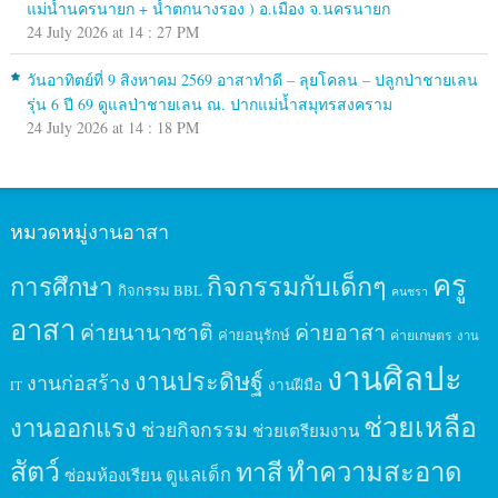
แม่น้ำนครนายก + น้ำตกนางรอง ) อ.เมือง จ.นครนายก
24 July 2026 at 14 : 27 PM
วันอาทิตย์ที่ 9 สิงหาคม 2569 อาสาทำดี – ลุยโคลน – ปลูกป่าชายเลน
รุ่น 6 ปี 69 ดูแลป่าชายเลน ณ. ปากแม่น้ำสมุทรสงคราม
24 July 2026 at 14 : 18 PM
หมวดหมู่งานอาสา
ครู
กิจกรรมกับเด็กๆ
การศึกษา
กิจกรรม BBL
คนชรา
อาสา
ค่ายนานาชาติ
ค่ายอาสา
ค่ายอนุรักษ์
ค่ายเกษตร
งาน
งานศิลปะ
งานประดิษฐ์
งานก่อสร้าง
งานฝีมือ
IT
ช่วยเหลือ
งานออกแรง
ช่วยกิจกรรม
ช่วยเตรียมงาน
สัตว์
ทาสี
ทำความสะอาด
ดูแลเด็ก
ซ่อมห้องเรียน