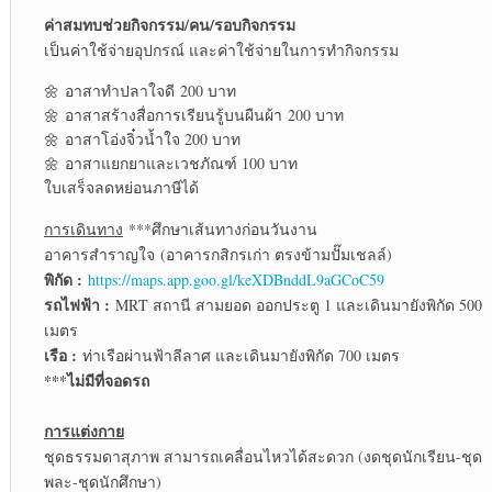
ค่าสมทบช่วยกิจกรรม/คน/รอบกิจกรรม
เป็นค่าใช้จ่ายอุปกรณ์ และค่าใช้จ่ายในการทำกิจกรรม
🌼 อาสาทำปลาใจดี 200 บาท
🌼 อาสาสร้างสื่อการเรียนรู้บนผืนผ้า
200 บาท
🌼 อาสาโอ่งจิ๋วน้ำใจ 200 บาท
🌼 อาสาแยกยาและเวชภัณฑ์ 100 บาท
ใบเสร็จลดหย่อนภาษีได้
การเดินทาง
***ศึกษาเส้นทางก่อนวันงาน
อาคารสำราญใจ (อาคารกสิกรเก่า ตรงข้ามปั๊มเชลล์)
พิกัด :
https://maps.app.goo.gl/keXDBnddL9aGCoC59
รถไฟฟ้า :
MRT สถานี สามยอด ออกประตู 1 และเดินมายังพิกัด 500
เมตร
เรือ :
ท่าเรือผ่านฟ้าลีลาศ และเดินมายังพิกัด 700 เมตร
***ไม่มีที่จอดรถ
การแต่งกาย
ชุดธรรมดาสุภาพ สามารถเคลื่อนไหวได้สะดวก (งดชุดนักเรียน-ชุด
พละ-ชุดนักศึกษา)