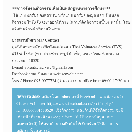
***การรับรองกิจกรรมเพื่อเป็นหลักฐานทางการศึกษา***
ใช้แบบฟอร์มของสถาบัน หรือแบบฟอร์มของมูลนิธิฯเป็นหลัก
กิจกรรมมี*
ใบรับรอง*
ออกให้ภายในวันที่จัดกิจกรรมนั้นๆเท่านั้น โดย
แจ้งกับเจ้าหน้าที่ภายในงาน
ประสานกิจกรรม / Contact
มูลนิธิอาสาสมัครเพื่อสังคม(มอส.) Thai Volunteer Service (TVS)
409 ซ.โรหิตสุข ถ.ประชาราษฎร์บำเพ็ญ แขวง/เขต ห้วยขวาง
กรุงเทพฯ 10320
E-mail volunteerservice@gmail.com
Facebook : พลเมืองอาสา-citizenvolunteer
โทร./ Phone 095-9977724 (วัน/เวลางาน office hour 09:00-17:30 น.)
วิธีการสมัคร:
สมัครโดย Inbox มาที่ Facebook : พลเมืองอาสา-
Citizen Volunteer https://www.facebook.com/profile.php?
id=100066801588620 แจ้งกิจกรรม และวันที่ที่จัดกิจกรรม จะมี
เจ้าหน้าที่จะส่งลิงค์ Google form ให้ ให้กรอกข้อมูล และ
สมทบ(ถ้ามี) ให้ครบถ้วน กดยืนยันให้เรียบร้อย จึงถือว่าการ
สมัครเสร็จสมบูรณ์