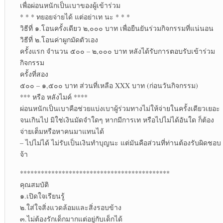
เพื่อผ่อนหนักเป็นเบาของผู้เข้าร่วม
* * * ทยอยจ่ายได้ แต่อย่าเท นะ * * *
วิธีที่ ๑.โอนครั้งเดียว ๒,๐๐๐ บาท เพื่อยืนยันร่วมกิจกรรมที่แน่นอน
วิธีที่ ๒.โอนค่าผูกมัดตัวเอง
ครั้งแรก จำนวน ๕๐๐ – ๒,๐๐๐ บาท หลังได้รับการตอบรับเข้าร่วม
กิจกรรม
ครั้งที่สอง
๕๐๐ – ๑,๕๐๐ บาท ส่วนที่เหลือ XXX บาท (ก่อนวันกิจกรรม)
*** หรือ หลังไมค์ ****
ผ่อนหนักเป็นเบาคือช่วยแบ่งเบาผู้ร่วมทางไม่ให้จ่ายในครั้งเดียวเยอะ
จนเกินไป มิใช่เงินมัดจำใดๆ หากมีการเท หรือไปไม่ได้อันใด ก็ต้อง
จ่ายเต็มหรือหาคนมาแทนได้
– ไปไม่ได้ ไม่รับเป็นเงินทำบุญนะ แต่มันคือส่วนที่ท่านต้องรับผิดชอบ
จ้า
*******************************************
คุณสมบัติ
๑.เปิดใจเรียนรู้
๒.ใส่ใจสิ่งแวดล้อมและสิ่งรอบข้าง
๓.ไม่ต้องรักเด็กมากแต่อยู่กับเด็กได้