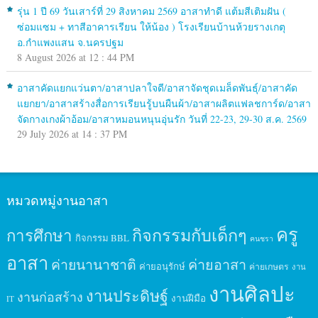
รุ่น 1 ปี 69 วันเสาร์ที่ 29 สิงหาคม 2569 อาสาทำดี แต้มสีเติมฝัน (
ซ่อมแซม + ทาสีอาคารเรียน ให้น้อง ) โรงเรียนบ้านห้วยรางเกตุ
อ.กำแพงแสน จ.นครปฐม
8 August 2026 at 12 : 44 PM
อาสาคัดแยกแว่นตา/อาสาปลาใจดี/อาสาจัดชุดเมล็ดพันธุ์/อาสาคัด
แยกยา/อาสาสร้างสื่อการเรียนรู้บนผืนผ้า/อาสาผลิตแฟลชการ์ด/อาสา
จัดกางเกงผ้าอ้อม/อาสาหมอนหนุนอุ่นรัก วันที่ 22-23, 29-30 ส.ค. 2569
29 July 2026 at 14 : 37 PM
หมวดหมู่งานอาสา
ครู
กิจกรรมกับเด็กๆ
การศึกษา
กิจกรรม BBL
คนชรา
อาสา
ค่ายนานาชาติ
ค่ายอาสา
ค่ายอนุรักษ์
ค่ายเกษตร
งาน
งานศิลปะ
งานประดิษฐ์
งานก่อสร้าง
งานฝีมือ
IT