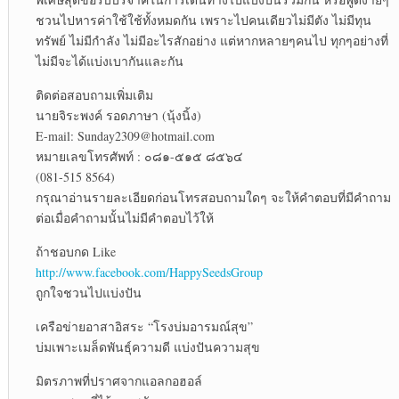
ชวนไปหารค่าใช้ใช้ทั้งหมดกัน เพราะไปคนเดียวไม่มีตัง ไม่มีทุน
ทรัพย์ ไม่มีกำลัง ไม่มีอะไรสักอย่าง แต่หากหลายๆคนไป ทุกๆอย่างที่
ไม่มีจะได้แบ่งเบากันและกัน
ติดต่อสอบถามเพิ่มเติม
นายจิระพงค์ รอดภาษา (นุ้งนิ้ง)
E-mail: Sunday2309@hotmail.com
หมายเลขโทรศัพท์ : ๐๘๑-๕๑๕ ๘๕๖๔
(081-515 8564)
กรุณาอ่านรายละเอียดก่อนโทรสอบถามใดๆ จะให้คำตอบที่มีคำถาม
ต่อเมื่อคำถามนั้นไม่มีคำตอบไว้ให้
ถ้าชอบกด Like
http://www.facebook.com/HappySeedsGroup
ถูกใจชวนไปแบ่งปัน
เครือข่ายอาสาอิสระ “โรงบ่มอารมณ์สุข”
บ่มเพาะเมล็ดพันธุ์ความดี แบ่งปันความสุข
มิตรภาพที่ปราศจากแอลกอฮอล์