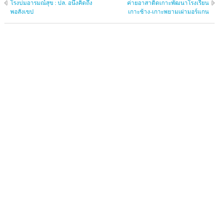
โรงบ่มอารมณ์สุข : ปล. อนึ่งคิดถึง
ค่ายอาสาติดเกาะพัฒนาโรงเรียน
พอสังเขป
เกาะช้าง-เกาะพยามเผ่ามอร์แกน