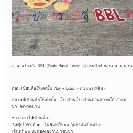
อาสาสร้างสื่อ BBL (Brain Based Learning) กระซิบรักน่าน นาน นาน
ตอน เขียนสื่อให้เด็กยิ้ม Play + Learn = Plearn (เพลิน)
สถานที่เขียนสื่อให้เด็กยิ้ม : โรงเรียนโรงเรียนบ้านสกาดใต้ อำเภอ
ปัว จังหวัดน่าน
ช่วงเวลาไปเขียนสื่อ :
วันศุกร์(ค่ำ)ที่ ๗ – วันจันทร์ที่ ๑๐ กุมภาพันธ์ ๒๕๖๓
(จันทร์ ๑๐ หยุดชดเชยวันมาฆบูชา)