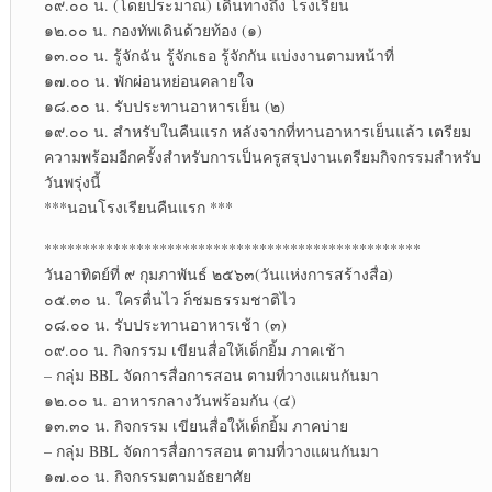
๐๙.๐๐ น. (โดยประมาณ) เดินทางถึง โรงเรียน
๑๒.๐๐ น. กองทัพเดินด้วยท้อง (๑)
๑๓.๐๐ น. รู้จักฉัน รู้จักเธอ รู้จักกัน แบ่งงานตามหน้าที่
๑๗.๐๐ น. พักผ่อนหย่อนคลายใจ
๑๘.๐๐ น. รับประทานอาหารเย็น (๒)
๑๙.๐๐ น. สำหรับในคืนแรก หลังจากที่ทานอาหารเย็นแล้ว เตรียม
ความพร้อมอีกครั้งสำหรับการเป็นครูสรุปงานเตรียมกิจกรรมสำหรับ
วันพรุ่งนี้
***นอนโรงเรียนคืนแรก ***
*************************************************
วันอาทิตย์ที่ ๙ กุมภาพันธ์ ๒๕๖๓(วันแห่งการสร้างสื่อ)
๐๕.๓๐ น. ใครตื่นไว ก็ชมธรรมชาติไว
๐๘.๐๐ น. รับประทานอาหารเช้า (๓)
๐๙.๐๐ น. กิจกรรม เขียนสื่อให้เด็กยิ้ม ภาคเช้า
– กลุ่ม BBL จัดการสื่อการสอน ตามที่วางแผนกันมา
๑๒.๐๐ น. อาหารกลางวันพร้อมกัน (๔)
๑๓.๓๐ น. กิจกรรม เขียนสื่อให้เด็กยิ้ม ภาคบ่าย
– กลุ่ม BBL จัดการสื่อการสอน ตามที่วางแผนกันมา
๑๗.๐๐ น. กิจกรรมตามอัธยาศัย