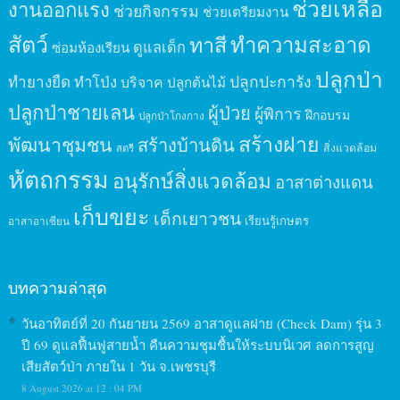
ช่วยเหลือ
งานออกแรง
ช่วยกิจกรรม
ช่วยเตรียมงาน
สัตว์
ทาสี
ทำความสะอาด
ดูแลเด็ก
ซ่อมห้องเรียน
ปลูกป่า
ปลูกปะการัง
ทำยางยืด
ทำโป่ง
บริจาค
ปลูกต้นไม้
ปลูกป่าชายเลน
ผู้ป่วย
ผู้พิการ
ฝึกอบรม
ปลูกป่าโกงกาง
สร้างฝาย
พัฒนาชุมชน
สร้างบ้านดิน
สิ่งแวดล้อม
สตรี
หัตถกรรม
อนุรักษ์สิ่งแวดล้อม
อาสาต่างแดน
เก็บขยะ
เด็กเยาวชน
เรียนรู้เกษตร
อาสาอาเซียน
บทความล่าสุด
วันอาทิตย์ที่ 20 กันยายน 2569 อาสาดูแลฝาย (Check Dam) รุ่น 3
ปี 69 ดูแลฟื้นฟูสายน้ำ คืนความชุมชื้นให้ระบบนิเวศ ลดการสูญ
เสียสัตว์ป่า ภายใน 1 วัน จ.เพชรบุรี
8 August 2026 at 12 : 04 PM