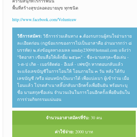
ความสนุกที่ไร้การพนัน
พื้นที่สร้างสุขปลอดอบายมุข ทุกชนิด
http://www.facebook.com/Volunteaw
วิธีการสมัคร:
วิธีการร่วมเดินทาง ๑.ต้องรบกวนผู้สนใจอ่านราย
ละเอียดก่อน (กฎข้อแรกของการไปเป็นอาสาคือ อ่านมากกว่า ๘
บรรทัด) ๒.ส่งข้อมูลทางเมลล sunday2309@hotmail.com แจ้งว่า
"จิตอาสา เขียนสื่อให้เด็กยิ้ม ๒๕๖๓" - ชื่อ+นามสกุล+ชื่อเล่น -
ว-ด-ป เกิด - เบอร์ติดต่อ - อีเมล์ - เฟซบุ๊ก หากตอบกลับแล้ว
จะแจ้งเลขบัญชีในการโอนให้ โอนภายใน ๓ วัน หลัง ได้รับ
เลขบัญชี /หรือ ผ่อนหนักเป็นเบาได้ เพื่อแบ่งเบา ผู้เข้าร่วม เมื่อ
โอนแล้ว โปรดสำเนาสลิ๊ปกลับมาอีกครั้งเพื่อยืนยัน พร้อมระบุ
ชื่อ นามสกุลชื่อเล่น จำนวนเงินในการโอนอีกครั้งเพื่อยืนยันใน
การร่วมกิจกรรมแน่นอน
จำนวนอาสาสมัครที่รับ:
30 คน
ค่าใช้จ่าย:
2000 บาท