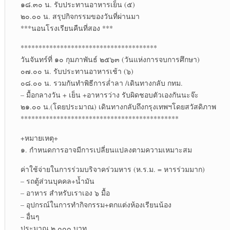
๑๘.๓๐ น. รับประทานอาหารเย็น (๕)
๒๐.๐๐ น. สรุปกิจกรรมของวันที่ผ่านมา
***นอนโรงเรียนคืนที่สอง ***
**************************************
วันจันทร์ที่ ๑๐ กุมภาพันธ์ ๒๕๖๓ (วันแห่งการจบการศึกษา)
๐๗.๐๐ น. รับประทานอาหารเช้า (๖)
๐๘.๐๐ น. รวมกันทำพิธีการล่ำลา /เดินทางกลับ กทม.
– มื้อกลางวัน + เย็น +อาหารว่าง รับผิดชอบตัวเองกันนะจ๊ะ
๒๑.๐๐ น.(โดยประมาณ) เดินทางกลับถึงกรุงเทพฯโดยสวัสดิภาพ
********************************************
+หมายเหตุ+
๑. กำหนดการอาจมีการเปลี่ยนแปลงตามความเหมาะสม
ค่าใช้จ่ายในการร่วมบริจาคร่วมหาร (ห.ร.ม. = หารร่วมมาก)
– รถตู้ส่วนบุคคล+น้ำมัน
– อาหาร สำหรับเราเอง ๖ มื้อ
– อุปกรณ์ในการทำกิจกรรม+ตกแต่งห้องเรียนน้อง
– อื่นๆ
ประมาณ ๒,๐๐๐ บาท