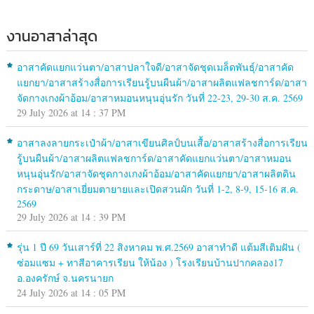
งานอาสาล่าสุด
อาสาคัดแยกแว่นตา/อาสาปลาใจดี/อาสาจัดชุดเมล็ดพันธุ์/อาสาคัด
แยกยา/อาสาสร้างสื่อการเรียนรู้บนผืนผ้า/อาสาผลิตแฟลชการ์ด/อาสา
จัดกางเกงผ้าอ้อม/อาสาหมอนหนุนอุ่นรัก วันที่ 22-23, 29-30 ส.ค. 2569
29 July 2026 at 14 : 37 PM
อาสาลงลายกระเป๋าผ้า/อาสาเขียนศิลป์บนเสื้อ/อาสาสร้างสื่อการเรียน
รู้บนผืนผ้า/อาสาผลิตแฟลชการ์ด/อาสาคัดแยกแว่นตา/อาสาหมอน
หนุนอุ่นรัก/อาสาจัดชุดกางเกงผ้าอ้อม/อาสาคัดแยกยา/อาสาผลิตดิน
กระดาษ/อาสาเยี่ยมตายายและเปิดสวนผัก วันที่ 1-2, 8-9, 15-16 ส.ค.
2569
29 July 2026 at 14 : 39 PM
รุ่น 1 ปี 69 วันเสาร์ที่ 22 สิงหาคม พ.ศ.2569 อาสาทำดี แต้มสีเติมฝัน (
ซ่อมแซม + ทาสีอาคารเรียน ให้น้อง ) โรงเรียนบ้านปากคลอง17
อ.องครักษ์ จ.นครนายก
24 July 2026 at 14 : 05 PM