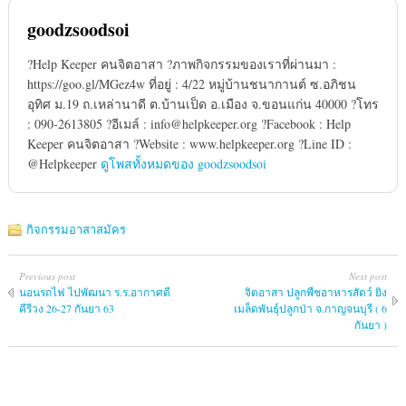
goodzsoodsoi
?Help Keeper คนจิตอาสา ?ภาพกิจกรรมของเราที่ผ่านมา :
https://goo.gl/MGez4w ที่อยู่ : 4/22 หมู่บ้านชนากานต์ ซ.อภิชน
อุทิศ ม.19 ถ.เหล่านาดี ต.บ้านเป็ด อ.เมือง จ.ขอนแก่น 40000 ?โทร
: 090-2613805 ?อีเมล์ : info@helpkeeper.org ?Facebook : Help
Keeper คนจิตอาสา ?Website : www.helpkeeper.org ?Line ID :
@Helpkeeper
ดูโพสทั้งหมดของ goodzsoodsoi
กิจกรรมอาสาสมัคร
Previous post
Next post
นอนรถไฟ ไปพัฒนา ร.ร.อากาศดี
จิตอาสา ปลูกพืชอาหารสัตว์ ยิง
คีรีวง 26-27 กันยา 63
เมล็ดพันธุ์ปลูกป่า จ.กาญจนบุรี ( 6
กันยา )