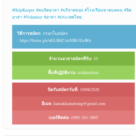
#
HelpKeeper
#
คนจิตอาสา
#
บริจาคของ
#
โรงเรียนขาดแคลน
#
จิต
อาสา
#
Volunteer
#
อาสา
#
ประเทศไทย
วิธีการสมัคร:
กรอกใบสมัคร
: https://forms.gle/nELB8Z1mNBb3ZnJK6
จำนวนอาสาสมัครที่รับ:
10
พื้นที่ปฏิบัติงาน:
แม่ฮ่องสอน
ปิดรับสมัครวันที่:
19/08/2020
อีเมล:
kansakkamdoung@gmail.com
เบอร์ติดต่อ:
(090) 261-3805