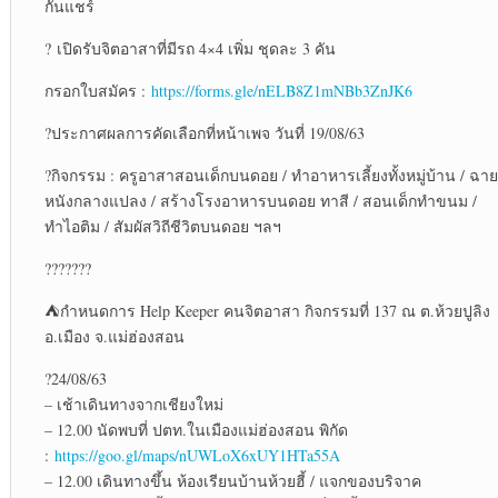
กันแชร์
?
เปิดรับจิตอาสาที่มีรถ 4×4 เพิ่ม ชุดละ 3 คัน
กรอกใบสมัคร :
https://forms.gle/nELB8Z1mNBb3ZnJK6
?
ประกาศผลการคัดเลือกที่หน้าเพจ วันที่ 19/08/63
?
กิจกรรม : ครูอาสาสอนเด็กบนดอย / ทำอาหารเลี้ยงทั้งหมู่บ้าน / ฉาย
หนังกลางแปลง / สร้างโรงอาหารบนดอย ทาสี / สอนเด็กทำขนม /
ทำไอติม / สัมผัสวิถีชีวิตบนดอย ฯลฯ
?
?
?
?
?
?
?
⛺
กำหนดการ Help Keeper คนจิตอาสา กิจกรรมที่ 137 ณ ต.ห้วยปูลิง
อ.เมือง จ.แม่ฮ่องสอน
?
24/08/63
– เช้าเดินทางจากเชียงใหม่
– 12.00 นัดพบที่ ปตท.ในเมืองแม่ฮ่องสอน พิกัด
:
https://goo.gl/maps/nUWLoX6xUY1HTa55A
– 12.00 เดินทางขึ้น ห้องเรียนบ้านห้วยฮี้ / แจกของบริจาค