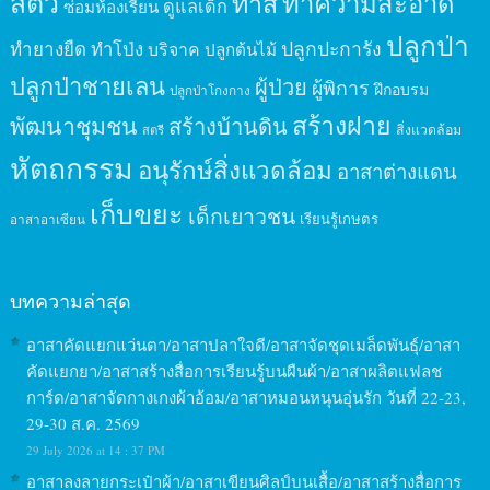
สัตว์
ทาสี
ทำความสะอาด
ดูแลเด็ก
ซ่อมห้องเรียน
ปลูกป่า
ปลูกปะการัง
ทำยางยืด
ทำโป่ง
บริจาค
ปลูกต้นไม้
ปลูกป่าชายเลน
ผู้ป่วย
ผู้พิการ
ฝึกอบรม
ปลูกป่าโกงกาง
สร้างฝาย
พัฒนาชุมชน
สร้างบ้านดิน
สิ่งแวดล้อม
สตรี
หัตถกรรม
อนุรักษ์สิ่งแวดล้อม
อาสาต่างแดน
เก็บขยะ
เด็กเยาวชน
เรียนรู้เกษตร
อาสาอาเซียน
บทความล่าสุด
อาสาคัดแยกแว่นตา/อาสาปลาใจดี/อาสาจัดชุดเมล็ดพันธุ์/อาสา
คัดแยกยา/อาสาสร้างสื่อการเรียนรู้บนผืนผ้า/อาสาผลิตแฟลช
การ์ด/อาสาจัดกางเกงผ้าอ้อม/อาสาหมอนหนุนอุ่นรัก วันที่ 22-23,
29-30 ส.ค. 2569
29 July 2026 at 14 : 37 PM
อาสาลงลายกระเป๋าผ้า/อาสาเขียนศิลป์บนเสื้อ/อาสาสร้างสื่อการ