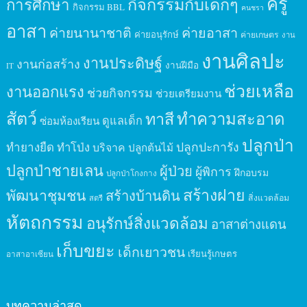
ครู
กิจกรรมกับเด็กๆ
การศึกษา
กิจกรรม BBL
คนชรา
อาสา
ค่ายนานาชาติ
ค่ายอาสา
ค่ายอนุรักษ์
ค่ายเกษตร
งาน
งานศิลปะ
งานประดิษฐ์
งานก่อสร้าง
งานฝีมือ
IT
ช่วยเหลือ
งานออกแรง
ช่วยกิจกรรม
ช่วยเตรียมงาน
สัตว์
ทาสี
ทำความสะอาด
ดูแลเด็ก
ซ่อมห้องเรียน
ปลูกป่า
ปลูกปะการัง
ทำยางยืด
ทำโป่ง
บริจาค
ปลูกต้นไม้
ปลูกป่าชายเลน
ผู้ป่วย
ผู้พิการ
ฝึกอบรม
ปลูกป่าโกงกาง
สร้างฝาย
พัฒนาชุมชน
สร้างบ้านดิน
สิ่งแวดล้อม
สตรี
หัตถกรรม
อนุรักษ์สิ่งแวดล้อม
อาสาต่างแดน
เก็บขยะ
เด็กเยาวชน
เรียนรู้เกษตร
อาสาอาเซียน
บทความล่าสุด