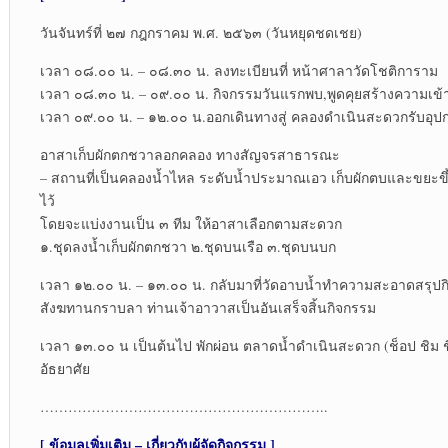
วันจันทร์ที่ ๒๗ กฎกราคม พ.ศ. ๒๕๖๓ (วันหยุดชดเชย)
เวลา ๐๘.๐๐ น. – ๐๘.๓๐ น. ลงทะเบียนที่ หน้าศาลาวัดโชติการาม
เวลา ๐๘.๓๐ น. – ๐๙.๐๐ น. กิจกรรมวันแรกพบ,พูดคุยสร้างความเข้าใ
เวลา ๐๙.๐๐ น. – ๑๒.๐๐ น.ออกเดินทางสู่ คลองดำเนินสะดวกรับอุปก
อาสาเก็บผักตกชวาลอกคลอง ทางสัญจรสาธารณะ
– สถานที่เป็นคลองน้ำไหล ระดับน้ำประมาณเอว เก็บผักตบและขยะขึ้น
ไว้
โดยจะแบ่งงานเป็น ๓ ทีม ให้อาสาเลือกตามสะดวก
๑.ชุดลงน้ำเก็บผักตกชวา ๒.ชุดบนเรือ ๓.ชุดบนบก
เวลา ๑๒.๐๐ น. – ๑๓.๐๐ น. กลับมาที่วัดอาบน้ำทำความสะอาดสรุปกิจก
สังฆทานกราบลา ท่านเจ้าอาวาสเป็นอันเสร็จสิ้นกิจกรรม
เวลา ๑๓.๐๐ น เป็นต้นไป พักผ่อน ตลาดน้ำดำเนินสะดวก (ช็อป ชิม 
อัธยาศัย
……………………………………………………..
[ ข้อมูลเพิ่มเติม – เกี่ยวกับผู้จัดกิจกรรม ]