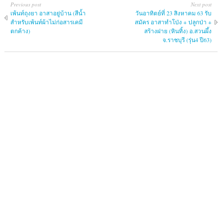
Previous post
Next post
เพ้นท์ถุงยา อาสาอยู่บ้าน (สีน้ำ
วันอาทิตย์ที่ 23 สิงหาคม 63 รับ
สำหรับเพ้นท์ผ้าไม่ก่อสารเคมี
สมัคร อาสาทำโป่ง + ปลูกป่า +
ตกค้าง)
สร้างฝาย (หินทิ้ง) อ.สวนผึ้ง
จ.ราชบุรี (รุ่น4 ปี63)