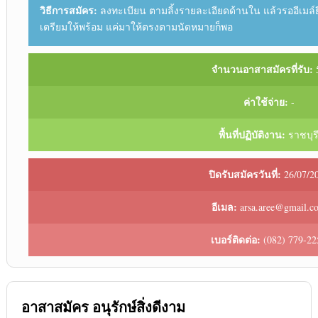
วิธีการสมัคร:
ลงทะเบียน ตามลิ้งรายละเอียดด้านใน แล้วรออีเมล์
เตรียมให้พร้อม แค่มาให้ตรงตามนัดหมายก็พอ
จำนวนอาสาสมัครที่รับ:
ค่าใช้จ่าย:
-
พื้นที่ปฏิบัติงาน:
ราชบุร
ปิดรับสมัครวันที่:
26/07/2
อีเมล:
arsa.aree@gmail.c
เบอร์ติดต่อ:
(082) 779-22
อาสาสมัคร อนุรักษ์สิ่งดีงาม