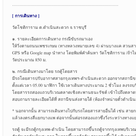
…………………………………………………………………
[ การเดินทาง ]
วัดโชติการาม ต.ดำเนินสะดวก จ.ราชบุรี
๑. รายละเอียดการเดินทาง กรณีขับรถมาเอง
ให้วิ่งตามถนนเพชรเกษม (ทางหลวงหมายเลข 4) ผ่านบางแค สวนส
GPS หรือ Google map นำทาง โดยพิมพ์คำค้นหา วัดโชติการาม /ถ้าไม
วัดประมาณ 850 ม.
๒. กรณีเดินทางมาโดย รถตู้โดยสาร
มีรถโดยสารปรับอากาศสายกรุงเทพฯ-ดำเนินสะดวก ออกจากสถานีข
ตั้งแต่เวลา 05.00 นาฬิกา ใช้เวลาเดินทางประมาณ 2 ชั่วโมง ลงร
โดยสารรถสองแถวบริเวณตลาดเชิงสะพานธนะรัชต์ เข้าไปถึงตลาดน
สอบถามรายละเอียดได้ที่ สถานีขนส่งสายใต้ (ห้องจำหน่ายตั๋วดำเนิน
* นอกจากนั้น สามารถเดินทางไปกับรถโดยสารสายอื่นได้ เช่น สายกรุ
แล้วลงตรงสี่แยกบางแพ ต่อจากนั้นต่อรถสองแถวซึ่งวิ่งระหว่างทาง
รถตู้ จะมีรถตู้กรุงเทพ-ดำเนิน โดยสามารถขึ้นรถตู้จากกรุงเทพบริเว