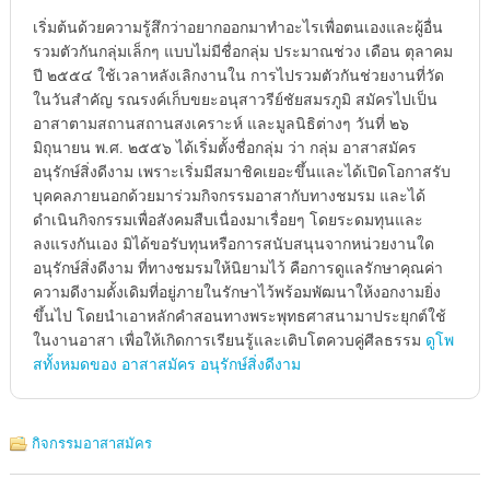
เริ่มต้นด้วยความรู้สึกว่าอยากออกมาทำอะไรเพื่อตนเองและผู้อื่น
รวมตัวกันกลุ่มเล็กๆ แบบไม่มีชื่อกลุ่ม ประมาณช่วง เดือน ตุลาคม
ปี ๒๕๕๔ ใช้เวลาหลังเลิกงานใน การไปรวมตัวกันช่วยงานที่วัด
ในวันสำคัญ รณรงค์เก็บขยะอนุสาวรีย์ชัยสมรภูมิ สมัครไปเป็น
อาสาตามสถานสถานสงเคราะห์ และมูลนิธิต่างๆ วันที่ ๒๖
มิถุนายน พ.ศ. ๒๕๕๖ ได้เริ่มตั้งชื่อกลุ่ม ว่า กลุ่ม อาสาสมัคร
อนุรักษ์สิ่งดีงาม เพราะเริ่มมีสมาชิคเยอะขึ้นและได้เปิดโอกาสรับ
บุคคลภายนอกด้วยมาร่วมกิจกรรมอาสากับทางชมรม และได้
ดำเนินกิจกรรมเพื่อสังคมสืบเนื่องมาเรื่อยๆ โดยระดมทุนและ
ลงแรงกันเอง มิได้ขอรับทุนหรือการสนับสนุนจากหน่วยงานใด
อนุรักษ์สิ่งดีงาม ที่ทางชมรมให้นิยามไว้ คือการดูแลรักษาคุณค่า
ความดีงามดั้งเดิมที่อยู่ภายในรักษาไว้พร้อมพัฒนาให้งอกงามยิ่ง
ขึ้นไป โดยนำเอาหลักคำสอนทางพระพุทธศาสนามาประยุกต์ใช้
ในงานอาสา เพื่อให้เกิดการเรียนรู้และเติบโตควบคู่ศีลธรรม
ดูโพ
สทั้งหมดของ อาสาสมัคร อนุรักษ์สิ่งดีงาม
กิจกรรมอาสาสมัคร