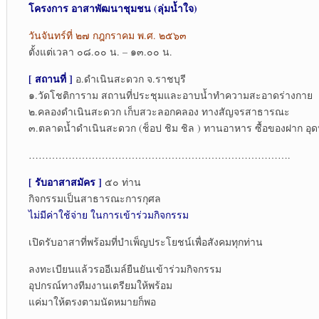
โครงการ อาสาพัฒนาชุมชน (ลุ่มน้ำใจ)
วันจันทร์ที่ ๒๗ กฎกราคม พ.ศ. ๒๕๖๓
ตั้งแต่เวลา ๐๘.๐๐ น. – ๑๓.๐๐ น.
[ สถานที่ ]
อ.ดำเนินสะดวก จ.ราชบุรี
๑.วัดโชติการาม สถานที่ประชุมและอาบน้ำทำความสะอาดร่างกาย
๒.คลองดำเนินสะดวก เก็บสวะลอกคลอง ทางสัญจรสาธารณะ
๓.ตลาดน้ำดำเนินสะดวก (ช็อป ชิม ชิล ) ทานอาหาร ซื้อของฝาก อุ
…………………………………………………………………….
[ รับอาสาสมัคร ]
๕๐ ท่าน
กิจกรรมเป็นสาธารณะการกุศล
ไม่มีค่าใช้จ่าย ในการเข้าร่วมกิจกรรม
เปิดรับอาสาที่พร้อมที่บำเพ็ญประโยชน์เพื่อสังคมทุกท่าน
ลงทะเบียนแล้วรออีเมล์ยืนยันเข้าร่วมกิจกรรม
อุปกรณ์ทางทีมงานเตรียมให้พร้อม
แค่มาให้ตรงตามนัดหมายก็พอ