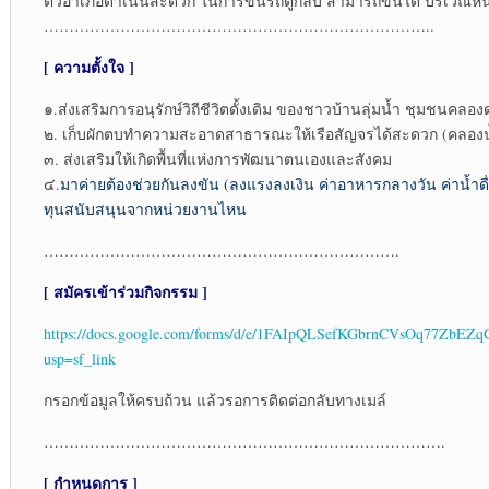
ตัวอำเภอดำเนินสะดวก ในการขึ้นรถตู้กลับ สามารถขึ้นได้ บริเว
…………………………………………………………………..
[ ความตั้งใจ ]
๑.ส่งเสริมการอนุรักษ์วิถีชีวิตดั้งเดิม ของชาวบ้านลุ่มน้ำ ชุมชนคล
๒. เก็บผักตบทำความสะอาดสาธารณะให้เรือสัญจรได้สะดวก (คลอง
๓. ส่งเสริมให้เกิดพื้นที่แห่งการพัฒนาตนเองและสังคม
๔.
มาค่ายต้องช่วยกันลงขัน (ลงแรงลงเงิน ค่าอาหารกลางวัน ค่าน้ำด
ทุนสนับสนุนจากหน่วยงานไหน
…………………………………………………………….
[ สมัครเข้าร่วมกิจกรรม ]
https://docs.google.com/forms/d/e/1FAIpQLSefKGbrnCVsOq77Zb
usp=sf_link
กรอกข้อมูลให้ครบถ้วน แล้วรอการติดต่อกลับทางเมล์
…………………………………………………………………….
[ กำหนดการ ]