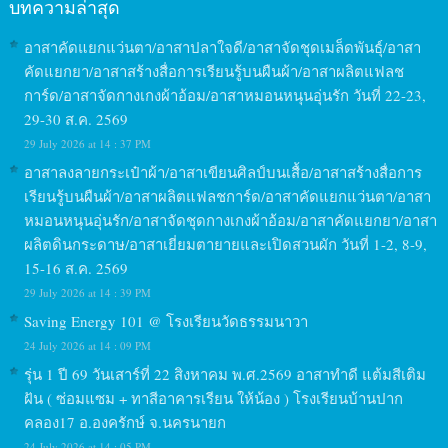
บทความล่าสุด
อาสาคัดแยกแว่นตา/อาสาปลาใจดี/อาสาจัดชุดเมล็ดพันธุ์/อาสา
คัดแยกยา/อาสาสร้างสื่อการเรียนรู้บนผืนผ้า/อาสาผลิตแฟลช
การ์ด/อาสาจัดกางเกงผ้าอ้อม/อาสาหมอนหนุนอุ่นรัก วันที่ 22-23,
29-30 ส.ค. 2569
29 July 2026 at 14 : 37 PM
อาสาลงลายกระเป๋าผ้า/อาสาเขียนศิลป์บนเสื้อ/อาสาสร้างสื่อการ
เรียนรู้บนผืนผ้า/อาสาผลิตแฟลชการ์ด/อาสาคัดแยกแว่นตา/อาสา
หมอนหนุนอุ่นรัก/อาสาจัดชุดกางเกงผ้าอ้อม/อาสาคัดแยกยา/อาสา
ผลิตดินกระดาษ/อาสาเยี่ยมตายายและเปิดสวนผัก วันที่ 1-2, 8-9,
15-16 ส.ค. 2569
29 July 2026 at 14 : 39 PM
Saving Energy 101 @ โรงเรียนวัดธรรมนาวา
24 July 2026 at 14 : 09 PM
รุ่น 1 ปี 69 วันเสาร์ที่ 22 สิงหาคม พ.ศ.2569 อาสาทำดี แต้มสีเติม
ฝัน ( ซ่อมแซม + ทาสีอาคารเรียน ให้น้อง ) โรงเรียนบ้านปาก
คลอง17 อ.องครักษ์ จ.นครนายก
24 July 2026 at 14 : 05 PM