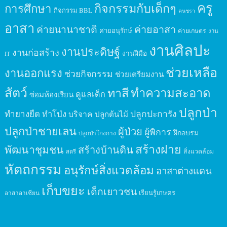
ครู
กิจกรรมกับเด็กๆ
การศึกษา
กิจกรรม BBL
คนชรา
อาสา
ค่ายนานาชาติ
ค่ายอาสา
ค่ายอนุรักษ์
ค่ายเกษตร
งาน
งานศิลปะ
งานประดิษฐ์
งานก่อสร้าง
งานฝีมือ
IT
ช่วยเหลือ
งานออกแรง
ช่วยกิจกรรม
ช่วยเตรียมงาน
สัตว์
ทาสี
ทำความสะอาด
ดูแลเด็ก
ซ่อมห้องเรียน
ปลูกป่า
ปลูกปะการัง
ทำยางยืด
ทำโป่ง
บริจาค
ปลูกต้นไม้
ปลูกป่าชายเลน
ผู้ป่วย
ผู้พิการ
ฝึกอบรม
ปลูกป่าโกงกาง
สร้างฝาย
พัฒนาชุมชน
สร้างบ้านดิน
สิ่งแวดล้อม
สตรี
หัตถกรรม
อนุรักษ์สิ่งแวดล้อม
อาสาต่างแดน
เก็บขยะ
เด็กเยาวชน
เรียนรู้เกษตร
อาสาอาเซียน