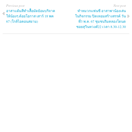
Previous post
Next post
อาสาแต้มสีทำเสื้อมัดย้อมบริจาค
ทำหมวกแฟนซี อาสาพาน้องเล่น
ให้น้องๆ ด้อยโอกาส เสาร์ 18 พค
ในกิจกรรม ปิดเทอมสร้างสรรค์ วัน
67 (ใกล้ไอคอนสยาม)
ที่3 พ.ค. 67 ชุมชนริมคลองโตนด
ซอยสุวินทวงศ์22 เวลา 8.30-12.30