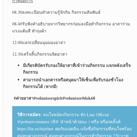
กำหนดการ
08.30ลงทะเบียนทำความรู้จักกัน กิจกรรมสัมพันธ์
08.40รับฟังคำอธิบายจากวิทยากรก่อนลงมือทำกิจกรรม อาสาร่วม
แรงแต้มสี ทำถุงผ้า
12.00แลกเปลี่ยนมุมมองอาสา
12.30เสร็จสิ้นกิจกรรมจิตอาสา
มีเกียรติบัตรรับรองให้อาสาที่เข้าร่วมกิจกรรม แจกหลังเสร็จ
กิจกรรม
สามารถนำเอกสารหรือสมุดมาให้เซ็นเพื่อรับรองชั่วโมง
กิจกรรมได้ (หากมี)
#ค่ายอาสา#volunteerspirit#volunteer#dek68
วิธีการสมัคร:
สนใจสมัครกิจกรรม ทัก Line Official :
@pobmitvolunteer (มี@ นำหน้าด้วยนะ ) หรือ หรือกดลิ้งค์
https://lin.ee/4rjtrhnx คุยกับแอดมิน แจ้งชื่อกิจกรรมที่สนใจพร้อม
สมทบค่าอุปกรณ์ สมทบค่าอุปกรณ์ในการทำกิจกรรม 220 บาท