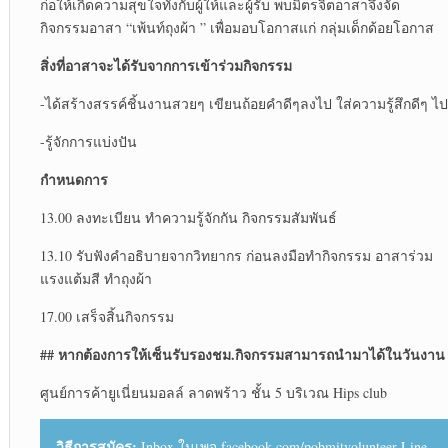
ก่อให้เกิดความสุขใจทั้งกับผู้ให้และผู้รับ พบมิตรจิตอาสาจึงจัด
กิจกรรมอาสา “เพ้นท์ถุงผ้า ” เพื่อมอบโอกาสแก่ กลุ่มเด็กด้อยโอกาส
สิ่งที่อาสาจะได้รับจากการเข้าร่วมกิจกรรม
-ได้สร้างสรรค์ชิ้นงานสวยๆ เขียนถ้อยคำดีๆลงไป ใส่ความรู้สึกดีๆ ไป
-รู้จักการแบ่งปัน
กำหนดการ
13.00 ลงทะเบียน ทำความรู้จักกัน กิจกรรมสัมพันธ์
13.10 รับฟังคำอธิบายจากวิทยากร ก่อนลงมือทำกิจกรรม อาสาร่วม
แรงแต้มสี ทำถุงผ้า
17.00 เสร็จสิ้นกิจกรรม
##
หากต้องการให้เซ็นรับรองชม.กิจกรรมสามารถนำมาได้ในวันงาน
ศูนย์การค้ายูเนี่ยนมอลล์ ลาดพร้าว ชั้น 5 บริเวณ Hips club
วิธีการสมัคร:
Inbox ในเพจ facebook.com/pobmitvolunteer Line