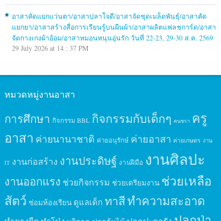
อาสาคัดแยกแว่นตา/อาสาปลาใจดี/อาสาจัดชุดเมล็ดพันธุ์/อาสาคัด
แยกยา/อาสาสร้างสื่อการเรียนรู้บนผืนผ้า/อาสาผลิตแฟลชการ์ด/อาสา
จัดกางเกงผ้าอ้อม/อาสาหมอนหนุนอุ่นรัก วันที่ 22-23, 29-30 ส.ค. 2569
29 July 2026 at 14 : 37 PM
หมวดหมู่งานอาสา
ครู
กิจกรรมกับเด็กๆ
การศึกษา
กิจกรรม BBL
คนชรา
อาสา
ค่ายนานาชาติ
ค่ายอาสา
ค่ายอนุรักษ์
ค่ายเกษตร
งาน
งานศิลปะ
งานประดิษฐ์
งานก่อสร้าง
งานฝีมือ
IT
ช่วยเหลือ
งานออกแรง
ช่วยกิจกรรม
ช่วยเตรียมงาน
สัตว์
ทาสี
ทำความสะอาด
ดูแลเด็ก
ซ่อมห้องเรียน
ปลูกป่า