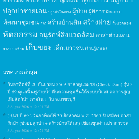
ปลูกปะการัง
ทำยางยืด
ทำโป่ง
บริจาค
ปลูกต้นไม้
ปลูกป่าชายเลน
ผู้ป่วย
ผู้พิการ
ฝึกอบรม
ปลูกป่าโกงกาง
สร้างฝาย
พัฒนาชุมชน
สร้างบ้านดิน
สิ่งแวดล้อม
สตรี
หัตถกรรม
อนุรักษ์สิ่งแวดล้อม
อาสาต่างแดน
เก็บขยะ
เด็กเยาวชน
เรียนรู้เกษตร
อาสาอาเซียน
บทความล่าสุด
วันอาทิตย์ที่ 20 กันยายน 2569 อาสาดูแลฝาย (Check Dam) รุ่น 3
ปี 69 ดูแลฟื้นฟูสายน้ำ คืนความชุมชื้นให้ระบบนิเวศ ลดการสูญ
เสียสัตว์ป่า ภายใน 1 วัน จ.เพชรบุรี
8 August 2026 at 12 : 04 PM
( รุ่น5 ปี 69 ) วันอาทิตย์ที่ 30 สิงหาคม พ.ศ. 2569 รับสมัคร อาสา
รักป่า (ช่วยปลูกป่า + สร้างบ้านให้นก) เขื่อนขุนด่านปราการชล
8 August 2026 at 12 : 24 PM