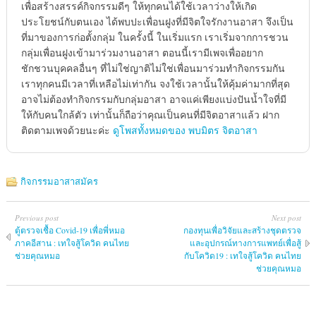
เพื่อสร้างสรรค์กิจกรรมดีๆ ให้ทุกคนได้ใช้เวลาว่างให้เกิด
ประโยชน์กับตนเอง ได้พบปะเพื่อนฝูงที่มีจิตใจรักงานอาสา จึงเป็น
ที่มาของการก่อตั้งกลุ่ม ในครั้งนี้ ในเริ่มแรก เราเริ่มจากการชวน
กลุ่มเพื่อนฝูงเข้ามาร่วมงานอาสา ตอนนี้เรามีเพจเพื่ออยาก
ชักชวนบุคคลอื่นๆ ที่ไม่ใช่ญาติไม่ใช่เพื่อนมาร่วมทำกิจกรรมกัน
เราทุกคนมีเวลาที่เหลือไม่เท่ากัน จงใช้เวลานั้นให้คุ้มค่ามากที่สุด
อาจไม่ต้องทำกิจกรรมกับกลุ่มอาสา อาจแค่เพียงแบ่งปันน้ำใจที่มี
ให้กับคนใกล้ตัว เท่านั้นก็ถือว่าคุณเป็นคนที่มีจิตอาสาแล้ว ฝาก
ติดตามเพจด้วยนะค่ะ
ดูโพสทั้งหมดของ พบมิตร จิตอาสา
กิจกรรมอาสาสมัคร
Previous post
Next post
ตู้ตรวจเชื้อ Covid-19 เพื่อพี่หมอ
กองทุนเพื่อวิจัยและสร้างชุดตรวจ
ภาคอีสาน : เทใจสู้โควิด คนไทย
และอุปกรณ์ทางการแพทย์เพื่อสู้
ช่วยคุณหมอ
กับโควิด19 : เทใจสู้โควิด คนไทย
ช่วยคุณหมอ