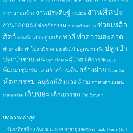
ค่ายอนุรักษ์
ค่ายเกษตร
งาน
งานศิลปะ
งานประดิษฐ์
งานก่อสร้าง
งานฝีมือ
IT
ช่วยเหลือ
งานออกแรง
ช่วยกิจกรรม
ช่วยเตรียมงาน
สัตว์
ทาสี
ทำความสะอาด
ดูแลเด็ก
ซ่อมห้องเรียน
ปลูกป่า
ปลูกปะการัง
ทำยางยืด
ทำโป่ง
บริจาค
ปลูกต้นไม้
ปลูกป่าชายเลน
ผู้ป่วย
ผู้พิการ
ฝึกอบรม
ปลูกป่าโกงกาง
สร้างฝาย
พัฒนาชุมชน
สร้างบ้านดิน
สิ่งแวดล้อม
สตรี
หัตถกรรม
อนุรักษ์สิ่งแวดล้อม
อาสาต่างแดน
เก็บขยะ
เด็กเยาวชน
เรียนรู้เกษตร
อาสาอาเซียน
บทความล่าสุด
วันอาทิตย์ที่ 20 กันยายน 2569 อาสาดูแลฝาย (Check Dam) รุ่น 3