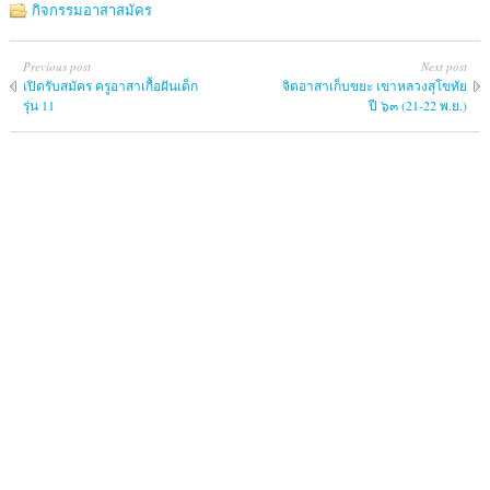
กิจกรรมอาสาสมัคร
Previous post
Next post
เปิดรับสมัคร ครูอาสาเกื้อฝันเด็ก
จิตอาสาเก็บขยะ เขาหลวงสุโขทัย
รุ่น 11
ปี ๖๓ (21-22 พ.ย.)