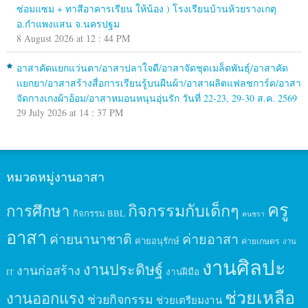
ซ่อมแซม + ทาสีอาคารเรียน ให้น้อง ) โรงเรียนบ้านห้วยรางเกตุ
อ.กำแพงแสน จ.นครปฐม
8 August 2026 at 12 : 44 PM
อาสาคัดแยกแว่นตา/อาสาปลาใจดี/อาสาจัดชุดเมล็ดพันธุ์/อาสาคัด
แยกยา/อาสาสร้างสื่อการเรียนรู้บนผืนผ้า/อาสาผลิตแฟลชการ์ด/อาสา
จัดกางเกงผ้าอ้อม/อาสาหมอนหนุนอุ่นรัก วันที่ 22-23, 29-30 ส.ค. 2569
29 July 2026 at 14 : 37 PM
หมวดหมู่งานอาสา
ครู
กิจกรรมกับเด็กๆ
การศึกษา
กิจกรรม BBL
คนชรา
อาสา
ค่ายนานาชาติ
ค่ายอาสา
ค่ายอนุรักษ์
ค่ายเกษตร
งาน
งานศิลปะ
งานประดิษฐ์
งานก่อสร้าง
งานฝีมือ
IT
ช่วยเหลือ
งานออกแรง
ช่วยกิจกรรม
ช่วยเตรียมงาน