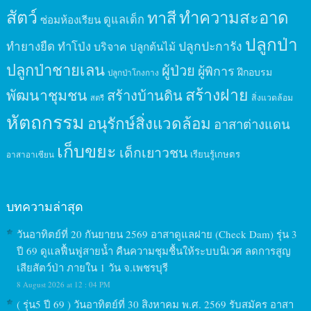
สัตว์
ทาสี
ทำความสะอาด
ดูแลเด็ก
ซ่อมห้องเรียน
ปลูกป่า
ปลูกปะการัง
ทำยางยืด
ทำโป่ง
บริจาค
ปลูกต้นไม้
ปลูกป่าชายเลน
ผู้ป่วย
ผู้พิการ
ฝึกอบรม
ปลูกป่าโกงกาง
สร้างฝาย
พัฒนาชุมชน
สร้างบ้านดิน
สิ่งแวดล้อม
สตรี
หัตถกรรม
อนุรักษ์สิ่งแวดล้อม
อาสาต่างแดน
เก็บขยะ
เด็กเยาวชน
เรียนรู้เกษตร
อาสาอาเซียน
บทความล่าสุด
วันอาทิตย์ที่ 20 กันยายน 2569 อาสาดูแลฝาย (Check Dam) รุ่น 3
ปี 69 ดูแลฟื้นฟูสายน้ำ คืนความชุมชื้นให้ระบบนิเวศ ลดการสูญ
เสียสัตว์ป่า ภายใน 1 วัน จ.เพชรบุรี
8 August 2026 at 12 : 04 PM
( รุ่น5 ปี 69 ) วันอาทิตย์ที่ 30 สิงหาคม พ.ศ. 2569 รับสมัคร อาสา