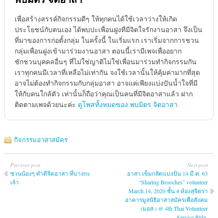
เพื่อสร้างสรรค์กิจกรรมดีๆ ให้ทุกคนได้ใช้เวลาว่างให้เกิด
ประโยชน์กับตนเอง ได้พบปะเพื่อนฝูงที่มีจิตใจรักงานอาสา จึงเป็น
ที่มาของการก่อตั้งกลุ่ม ในครั้งนี้ ในเริ่มแรก เราเริ่มจากการชวน
กลุ่มเพื่อนฝูงเข้ามาร่วมงานอาสา ตอนนี้เรามีเพจเพื่ออยาก
ชักชวนบุคคลอื่นๆ ที่ไม่ใช่ญาติไม่ใช่เพื่อนมาร่วมทำกิจกรรมกัน
เราทุกคนมีเวลาที่เหลือไม่เท่ากัน จงใช้เวลานั้นให้คุ้มค่ามากที่สุด
อาจไม่ต้องทำกิจกรรมกับกลุ่มอาสา อาจแค่เพียงแบ่งปันน้ำใจที่มี
ให้กับคนใกล้ตัว เท่านั้นก็ถือว่าคุณเป็นคนที่มีจิตอาสาแล้ว ฝาก
ติดตามเพจด้วยนะค่ะ
ดูโพสทั้งหมดของ พบมิตร จิตอาสา
กิจกรรมอาสาสมัคร
Previous post
Next post
ชวนน้องๆ ทำดีจิตอาสา ที่บางกะ
อาสา เข็มกลัดแบ่งปัน 14 มี.ค. 63
เจ้า
“Sharing Brooches” volunteer
March.14, 2020 ชั้น 4 ห้องสุจิตรา
อาคารมูลนิธิอาสาสมัครเพื่อสังคม
(มอส.) @ 4th Thai Volunteer
Service Bldg.