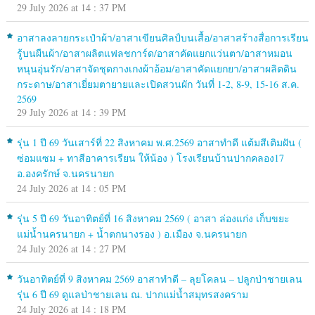
29 July 2026 at 14 : 37 PM
อาสาลงลายกระเป๋าผ้า/อาสาเขียนศิลป์บนเสื้อ/อาสาสร้างสื่อการเรียน
รู้บนผืนผ้า/อาสาผลิตแฟลชการ์ด/อาสาคัดแยกแว่นตา/อาสาหมอน
หนุนอุ่นรัก/อาสาจัดชุดกางเกงผ้าอ้อม/อาสาคัดแยกยา/อาสาผลิตดิน
กระดาษ/อาสาเยี่ยมตายายและเปิดสวนผัก วันที่ 1-2, 8-9, 15-16 ส.ค.
2569
29 July 2026 at 14 : 39 PM
รุ่น 1 ปี 69 วันเสาร์ที่ 22 สิงหาคม พ.ศ.2569 อาสาทำดี แต้มสีเติมฝัน (
ซ่อมแซม + ทาสีอาคารเรียน ให้น้อง ) โรงเรียนบ้านปากคลอง17
อ.องครักษ์ จ.นครนายก
24 July 2026 at 14 : 05 PM
รุ่น 5 ปี 69 วันอาทิตย์ที่ 16 สิงหาคม 2569 ( อาสา ล่องแก่ง เก็บขยะ
แม่น้ำนครนายก + น้ำตกนางรอง ) อ.เมือง จ.นครนายก
24 July 2026 at 14 : 27 PM
วันอาทิตย์ที่ 9 สิงหาคม 2569 อาสาทำดี – ลุยโคลน – ปลูกป่าชายเลน
รุ่น 6 ปี 69 ดูแลป่าชายเลน ณ. ปากแม่น้ำสมุทรสงคราม
24 July 2026 at 14 : 18 PM