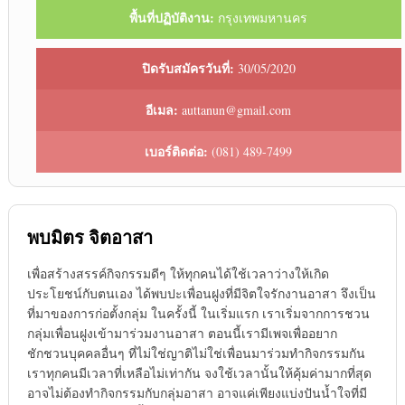
พื้นที่ปฏิบัติงาน:
กรุงเทพมหานคร
ปิดรับสมัครวันที่:
30/05/2020
อีเมล:
auttanun@gmail.com
เบอร์ติดต่อ:
(081) 489-7499
พบมิตร จิตอาสา
เพื่อสร้างสรรค์กิจกรรมดีๆ ให้ทุกคนได้ใช้เวลาว่างให้เกิด
ประโยชน์กับตนเอง ได้พบปะเพื่อนฝูงที่มีจิตใจรักงานอาสา จึงเป็น
ที่มาของการก่อตั้งกลุ่ม ในครั้งนี้ ในเริ่มแรก เราเริ่มจากการชวน
กลุ่มเพื่อนฝูงเข้ามาร่วมงานอาสา ตอนนี้เรามีเพจเพื่ออยาก
ชักชวนบุคคลอื่นๆ ที่ไม่ใช่ญาติไม่ใช่เพื่อนมาร่วมทำกิจกรรมกัน
เราทุกคนมีเวลาที่เหลือไม่เท่ากัน จงใช้เวลานั้นให้คุ้มค่ามากที่สุด
อาจไม่ต้องทำกิจกรรมกับกลุ่มอาสา อาจแค่เพียงแบ่งปันน้ำใจที่มี