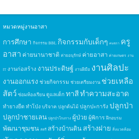
หมวดหมู่งานอาสา
ครู
กิจกรรมกับเด็กๆ
การศึกษา
กิจกรรม BBL
คนชรา
อาสา
ค่ายนานาชาติ
ค่ายอาสา
ค่ายอนุรักษ์
ค่ายเกษตร
งาน
งานศิลปะ
งานประดิษฐ์
งานก่อสร้าง
งานฝีมือ
IT
ช่วยเหลือ
งานออกแรง
ช่วยกิจกรรม
ช่วยเตรียมงาน
สัตว์
ทาสี
ทำความสะอาด
ดูแลเด็ก
ซ่อมห้องเรียน
ปลูกป่า
ปลูกปะการัง
ทำยางยืด
ทำโป่ง
บริจาค
ปลูกต้นไม้
ปลูกป่าชายเลน
ผู้ป่วย
ผู้พิการ
ฝึกอบรม
ปลูกป่าโกงกาง
สร้างฝาย
พัฒนาชุมชน
สร้างบ้านดิน
สิ่งแวดล้อม
สตรี