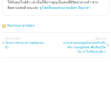
ให้กับคนใกล้ตัว เท่านั้นก็ถือว่าคุณเป็นคนที่มีจิตอาสาแล้ว ฝาก
ติดตามเพจด้วยนะค่ะ
ดูโพสทั้งหมดของ พบมิตร จิตอาสา
กิจกรรมอาสาสมัคร
Previous post
Next post
โครงการ​ช่างอาสา แพทย์​อาสา​
อาสาช่วยแจกสมุดกิจกรรมสำหรับ
ปี2
เด็ก ๆ ของยูนิเซฟ เพื่อเรียนรู้โค
วิด-19 ในวิธีฉบับเด็ก ๆ