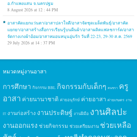
อ.กำแพงแสน จ.นครปฐม
8 August 2026 at 12 : 44 PM
อาสาคัดแยกแว่นตา/อาสาปลาใจดี/อาสาจัดชุดเมล็ดพันธุ์/อาสาคัด
แยกยา/อาสาสร้างสื่อการเรียนรู้บนผืนผ้า/อาสาผลิตแฟลชการ์ด/อาสา
จัดกางเกงผ้าอ้อม/อาสาหมอนหนุนอุ่นรัก วันที่ 22-23, 29-30 ส.ค. 2569
29 July 2026 at 14 : 37 PM
หมวดหมู่งานอาสา
ครู
กิจกรรมกับเด็กๆ
การศึกษา
กิจกรรม BBL
คนชรา
อาสา
ค่ายนานาชาติ
ค่ายอาสา
ค่ายอนุรักษ์
ค่ายเกษตร
งาน
งานศิลปะ
งานประดิษฐ์
งานก่อสร้าง
งานฝีมือ
IT
ช่วยเหลือ
งานออกแรง
ช่วยกิจกรรม
ช่วยเตรียมงาน