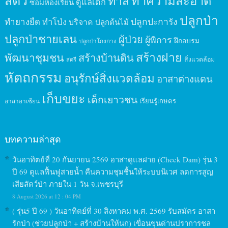
สัตว์
ทาสี
ทำความสะอาด
ดูแลเด็ก
ซ่อมห้องเรียน
ปลูกป่า
ปลูกปะการัง
ทำยางยืด
ทำโป่ง
บริจาค
ปลูกต้นไม้
ปลูกป่าชายเลน
ผู้ป่วย
ผู้พิการ
ฝึกอบรม
ปลูกป่าโกงกาง
สร้างฝาย
พัฒนาชุมชน
สร้างบ้านดิน
สิ่งแวดล้อม
สตรี
หัตถกรรม
อนุรักษ์สิ่งแวดล้อม
อาสาต่างแดน
เก็บขยะ
เด็กเยาวชน
เรียนรู้เกษตร
อาสาอาเซียน
บทความล่าสุด
วันอาทิตย์ที่ 20 กันยายน 2569 อาสาดูแลฝาย (Check Dam) รุ่น 3
ปี 69 ดูแลฟื้นฟูสายน้ำ คืนความชุมชื้นให้ระบบนิเวศ ลดการสูญ
เสียสัตว์ป่า ภายใน 1 วัน จ.เพชรบุรี
8 August 2026 at 12 : 04 PM
( รุ่น5 ปี 69 ) วันอาทิตย์ที่ 30 สิงหาคม พ.ศ. 2569 รับสมัคร อาสา
รักป่า (ช่วยปลูกป่า + สร้างบ้านให้นก) เขื่อนขุนด่านปราการชล