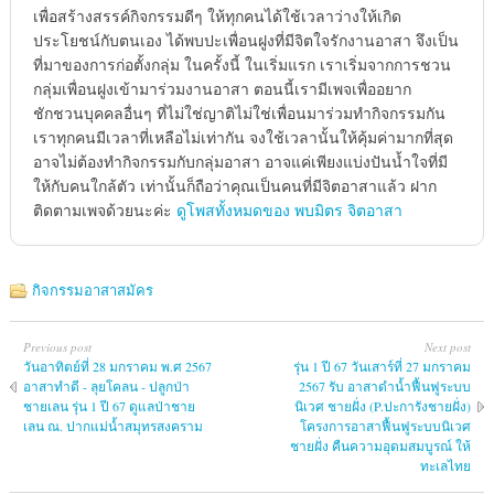
เพื่อสร้างสรรค์กิจกรรมดีๆ ให้ทุกคนได้ใช้เวลาว่างให้เกิด
ประโยชน์กับตนเอง ได้พบปะเพื่อนฝูงที่มีจิตใจรักงานอาสา จึงเป็น
ที่มาของการก่อตั้งกลุ่ม ในครั้งนี้ ในเริ่มแรก เราเริ่มจากการชวน
กลุ่มเพื่อนฝูงเข้ามาร่วมงานอาสา ตอนนี้เรามีเพจเพื่ออยาก
ชักชวนบุคคลอื่นๆ ที่ไม่ใช่ญาติไม่ใช่เพื่อนมาร่วมทำกิจกรรมกัน
เราทุกคนมีเวลาที่เหลือไม่เท่ากัน จงใช้เวลานั้นให้คุ้มค่ามากที่สุด
อาจไม่ต้องทำกิจกรรมกับกลุ่มอาสา อาจแค่เพียงแบ่งปันน้ำใจที่มี
ให้กับคนใกล้ตัว เท่านั้นก็ถือว่าคุณเป็นคนที่มีจิตอาสาแล้ว ฝาก
ติดตามเพจด้วยนะค่ะ
ดูโพสทั้งหมดของ พบมิตร จิตอาสา
กิจกรรมอาสาสมัคร
Previous post
Next post
วันอาทิตย์ที่ 28 มกราคม พ.ศ 2567
รุ่น 1 ปี 67 วันเสาร์ที่ 27 มกราคม
อาสาทำดี - ลุยโคลน - ปลูกป่า
2567 รับ อาสาดำน้ำฟื้นฟูระบบ
ชายเลน รุ่น 1 ปี 67 ดูแลป่าชาย
นิเวศ ชายฝั่ง (P.ปะการังชายฝั่ง)
เลน ณ. ปากแม่น้ำสมุทรสงคราม
โครงการอาสาฟื้นฟูระบบนิเวศ
ชายฝั่ง คืนความอุดมสมบูรณ์ ให้
ทะเลไทย