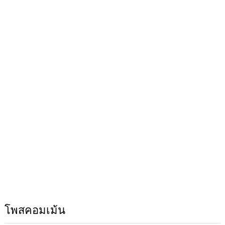
โพสคอมเม้น