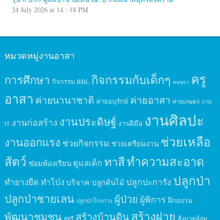
24 July 2026 at 14 : 18 PM
หมวดหมู่งานอาสา
ครู
กิจกรรมกับเด็กๆ
การศึกษา
กิจกรรม BBL
คนชรา
อาสา
ค่ายนานาชาติ
ค่ายอาสา
ค่ายอนุรักษ์
ค่ายเกษตร
งาน
งานศิลปะ
งานประดิษฐ์
งานก่อสร้าง
งานฝีมือ
IT
ช่วยเหลือ
งานออกแรง
ช่วยกิจกรรม
ช่วยเตรียมงาน
สัตว์
ทาสี
ทำความสะอาด
ดูแลเด็ก
ซ่อมห้องเรียน
ปลูกป่า
ปลูกปะการัง
ทำยางยืด
ทำโป่ง
บริจาค
ปลูกต้นไม้
ปลูกป่าชายเลน
ผู้ป่วย
ผู้พิการ
ฝึกอบรม
ปลูกป่าโกงกาง
สร้างฝาย
พัฒนาชุมชน
สร้างบ้านดิน
สิ่งแวดล้อม
สตรี