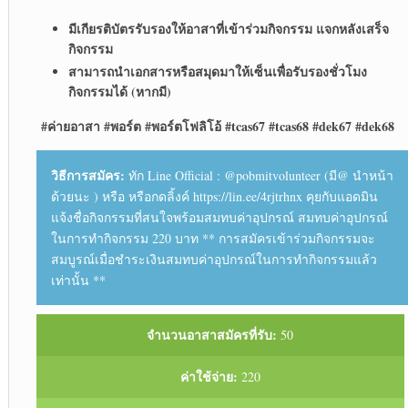
มีเกียรติบัตรรับรองให้อาสาที่เข้าร่วมกิจกรรม แจกหลังเสร็จ
กิจกรรม
สามารถนำเอกสารหรือสมุดมาให้เซ็นเพื่อรับรองชั่วโมง
กิจกรรมได้ (หากมี)
#ค่ายอาสา #พอร์ต #พอร์ตโฟลิโอ้ #tcas67 #tcas68 #dek67 #dek68
วิธีการสมัคร:
ทัก Line Official : @pobmitvolunteer (มี@ นำหน้า
ด้วยนะ ) หรือ หรือกดลิ้งค์ https://lin.ee/4rjtrhnx คุยกับแอดมิน
แจ้งชื่อกิจกรรมที่สนใจพร้อมสมทบค่าอุปกรณ์ สมทบค่าอุปกรณ์
ในการทำกิจกรรม 220 บาท ** การสมัครเข้าร่วมกิจกรรมจะ
สมบูรณ์เมื่อชำระเงินสมทบค่าอุปกรณ์ในการทำกิจกรรมแล้ว
เท่านั้น **
จำนวนอาสาสมัครที่รับ:
50
ค่าใช้จ่าย:
220