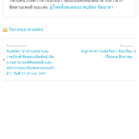
ให้กับคนใกล้ตัว เท่านั้นก็ถือว่าคุณเป็นคนที่มีจิตอาสาแล้ว ฝาก
ติดตามเพจด้วยนะค่ะ
ดูโพสทั้งหมดของ พบมิตร จิตอาสา
กิจกรรมอาสาสมัคร
Previous post
Next post
รับสมัคร "อาสาแยกยาและ
ครูอาสาความสุขวิทยา ห้องเรียน
เวชภัณฑ์/จัดชุดเมล็ดพันธ์ุ /จัด
เรือนแพ สิงหาคม
แว่นตายาย/เพลินทอยส์/ แต่ง
หน้ากากอนามัย/ลงลายกระเป๋า
ผ้า" วันที่ 27-29 ก.ค. 2567