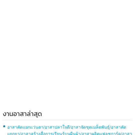
งานอาสาล่าสุด
อาสาคัดแยกแว่นตา/อาสาปลาใจดี/อาสาจัดชุดเมล็ดพันธุ์/อาสาคัด
แยกยา/อาสาสร้างสื่อการเรียนรู้บนผืนผ้า/อาสาผลิตแฟลชการ์ด/อาสา