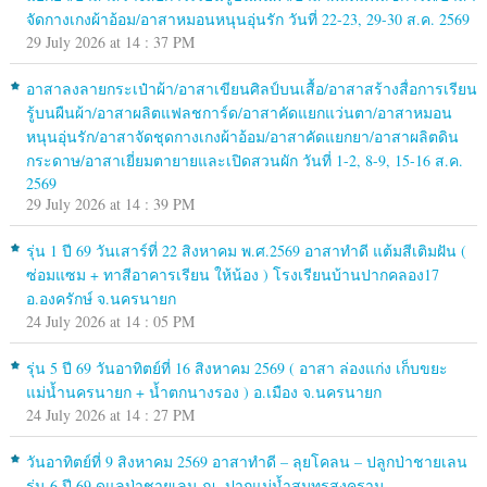
จัดกางเกงผ้าอ้อม/อาสาหมอนหนุนอุ่นรัก วันที่ 22-23, 29-30 ส.ค. 2569
29 July 2026 at 14 : 37 PM
อาสาลงลายกระเป๋าผ้า/อาสาเขียนศิลป์บนเสื้อ/อาสาสร้างสื่อการเรียน
รู้บนผืนผ้า/อาสาผลิตแฟลชการ์ด/อาสาคัดแยกแว่นตา/อาสาหมอน
หนุนอุ่นรัก/อาสาจัดชุดกางเกงผ้าอ้อม/อาสาคัดแยกยา/อาสาผลิตดิน
กระดาษ/อาสาเยี่ยมตายายและเปิดสวนผัก วันที่ 1-2, 8-9, 15-16 ส.ค.
2569
29 July 2026 at 14 : 39 PM
รุ่น 1 ปี 69 วันเสาร์ที่ 22 สิงหาคม พ.ศ.2569 อาสาทำดี แต้มสีเติมฝัน (
ซ่อมแซม + ทาสีอาคารเรียน ให้น้อง ) โรงเรียนบ้านปากคลอง17
อ.องครักษ์ จ.นครนายก
24 July 2026 at 14 : 05 PM
รุ่น 5 ปี 69 วันอาทิตย์ที่ 16 สิงหาคม 2569 ( อาสา ล่องแก่ง เก็บขยะ
แม่น้ำนครนายก + น้ำตกนางรอง ) อ.เมือง จ.นครนายก
24 July 2026 at 14 : 27 PM
วันอาทิตย์ที่ 9 สิงหาคม 2569 อาสาทำดี – ลุยโคลน – ปลูกป่าชายเลน
รุ่น 6 ปี 69 ดูแลป่าชายเลน ณ. ปากแม่น้ำสมุทรสงคราม