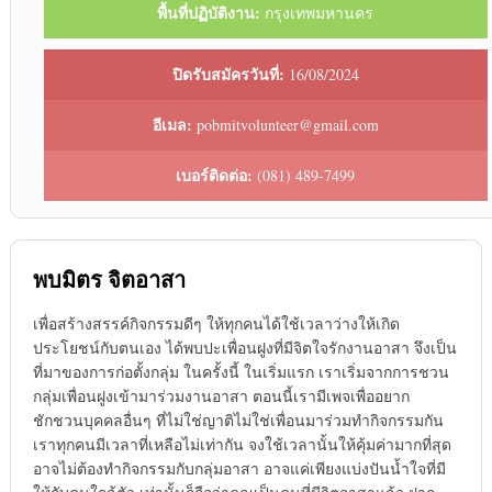
พื้นที่ปฏิบัติงาน:
กรุงเทพมหานคร
ปิดรับสมัครวันที่:
16/08/2024
อีเมล:
pobmitvolunteer@gmail.com
เบอร์ติดต่อ:
(081) 489-7499
พบมิตร จิตอาสา
เพื่อสร้างสรรค์กิจกรรมดีๆ ให้ทุกคนได้ใช้เวลาว่างให้เกิด
ประโยชน์กับตนเอง ได้พบปะเพื่อนฝูงที่มีจิตใจรักงานอาสา จึงเป็น
ที่มาของการก่อตั้งกลุ่ม ในครั้งนี้ ในเริ่มแรก เราเริ่มจากการชวน
กลุ่มเพื่อนฝูงเข้ามาร่วมงานอาสา ตอนนี้เรามีเพจเพื่ออยาก
ชักชวนบุคคลอื่นๆ ที่ไม่ใช่ญาติไม่ใช่เพื่อนมาร่วมทำกิจกรรมกัน
เราทุกคนมีเวลาที่เหลือไม่เท่ากัน จงใช้เวลานั้นให้คุ้มค่ามากที่สุด
อาจไม่ต้องทำกิจกรรมกับกลุ่มอาสา อาจแค่เพียงแบ่งปันน้ำใจที่มี