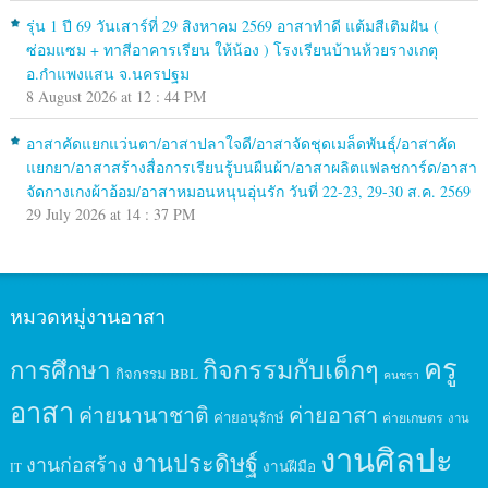
รุ่น 1 ปี 69 วันเสาร์ที่ 29 สิงหาคม 2569 อาสาทำดี แต้มสีเติมฝัน (
ซ่อมแซม + ทาสีอาคารเรียน ให้น้อง ) โรงเรียนบ้านห้วยรางเกตุ
อ.กำแพงแสน จ.นครปฐม
8 August 2026 at 12 : 44 PM
อาสาคัดแยกแว่นตา/อาสาปลาใจดี/อาสาจัดชุดเมล็ดพันธุ์/อาสาคัด
แยกยา/อาสาสร้างสื่อการเรียนรู้บนผืนผ้า/อาสาผลิตแฟลชการ์ด/อาสา
จัดกางเกงผ้าอ้อม/อาสาหมอนหนุนอุ่นรัก วันที่ 22-23, 29-30 ส.ค. 2569
29 July 2026 at 14 : 37 PM
หมวดหมู่งานอาสา
ครู
กิจกรรมกับเด็กๆ
การศึกษา
กิจกรรม BBL
คนชรา
อาสา
ค่ายนานาชาติ
ค่ายอาสา
ค่ายอนุรักษ์
ค่ายเกษตร
งาน
งานศิลปะ
งานประดิษฐ์
งานก่อสร้าง
งานฝีมือ
IT