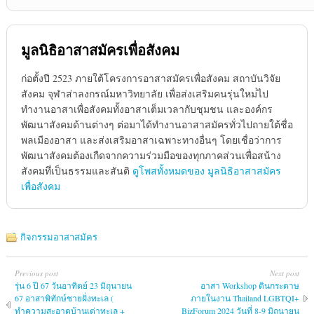
มูลนิธิอาสาสมัครเพื่อสังคม
ก่อตั้งปี 2523 ภายใต้โครงการอาสาสมัครเพื่อสังคม สถาบันวิจัย
สังคม จุฬาส่าลงกรณ์มหาวิทยาลัย เพื่อส่งเสริมคนรุ่นใหม่่ไป
ทำงานอาสาเพื่อสังคมทั้งอาสาเต็มเวลากับชุมชน และองค์กร
พัฒนาสังคมด้านต่างๆ ต่อมาได้ทำงานอาสาสมัครทั่วไปถายใต้ชื่อ
พลเมืองอาสา และส่งเสริมอาสาเฉพาะทางอื่นๆ โดยเชื่อว่าการ
พัฒนาสังคมต้องเกืดจากความร่วมมือของทุกภาคส่วนเพื่อสน้าง
สังคมทึ่เป็นธรรมและสันติ
ดูโพสทั้งหมดของ มูลนิธิอาสาสมัคร
เพื่อสังคม
กิจกรรมอาสาสมัคร
Previous post
Next post
รุ่น 6 ปี 67 วันอาทิตย์ 23 มิถุนายน
อาสา Workshop ดินกระดาษ
67 อาสาพิทักษ์ชายฝั่งทะเล (
ภายในงาน Thailand LGBTQI+
ทำความสะอาดบ้านเต่าทะเล +
BizForum 2024 วันที่ 8-9 มิถุนายน