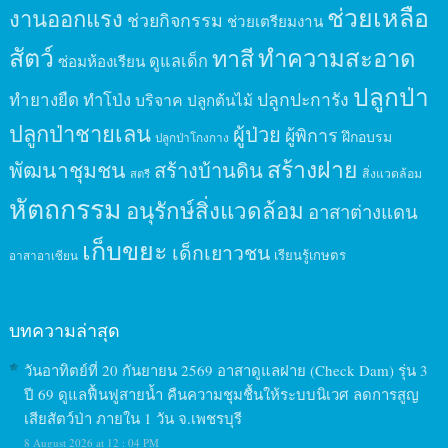
ช่วยเหลือ
งานออกแรง
ช่วยกิจกรรม
ช่วยเตรียมงาน
สัตว์
ทาสี
ทำความสะอาด
ดูแลเด็ก
ซ่อมห้องเรียน
ปลูกป่า
ปลูกปะการัง
ทำยางยืด
ทำโป่ง
บริจาค
ปลูกต้นไม้
ปลูกป่าชายเลน
ผู้ป่วย
ผู้พิการ
ฝึกอบรม
ปลูกป่าโกงกาง
สร้างฝาย
พัฒนาชุมชน
สร้างบ้านดิน
สิ่งแวดล้อม
สตรี
หัตถกรรม
อนุรักษ์สิ่งแวดล้อม
อาสาต่างแดน
เก็บขยะ
เด็กเยาวชน
เรียนรู้เกษตร
อาสาอาเซียน
บทความล่าสุด
วันอาทิตย์ที่ 20 กันยายน 2569 อาสาดูแลฝาย (Check Dam) รุ่น 3
ปี 69 ดูแลฟื้นฟูสายน้ำ คืนความชุมชื้นให้ระบบนิเวศ ลดการสูญ
เสียสัตว์ป่า ภายใน 1 วัน จ.เพชรบุรี
8 August 2026 at 12 : 04 PM