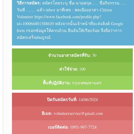
วิธีการสมัคร:
สมัครโดยระบุ ชื่อ-นามสกุล….. ชื่อกิจกรรม…..
วันที่ ……. แล้ว inbox มาที่เพจ : พลเมืองอาสา-Citizen
Volunteer https://www.facebook.com/profile.php?
id=100066801588620 หลังจากนั้นเจ้าหน้าที่จะส่งลิงค์ Google
form กรอกข้อมูลให้ครบถ้วน ยืนยันให้เรียบร้อย จึงถือว่าการ
สมัครเสร็จสมบูรณ์
จำนวนอาสาสมัครที่รับ:
30
ค่าใช้จ่าย:
100
พื้นที่ปฏิบัติงาน:
กรุงเทพมหานคร
ปิดรับสมัครวันที่:
14/06/2024
อีเมล:
volunteerservice@gmail.com
เบอร์ติดต่อ:
(095) 997-7724