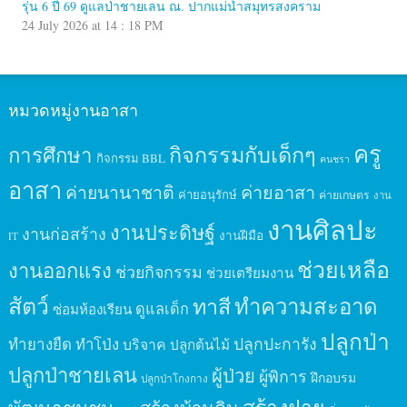
รุ่น 6 ปี 69 ดูแลป่าชายเลน ณ. ปากแม่น้ำสมุทรสงคราม
24 July 2026 at 14 : 18 PM
หมวดหมู่งานอาสา
ครู
กิจกรรมกับเด็กๆ
การศึกษา
กิจกรรม BBL
คนชรา
อาสา
ค่ายนานาชาติ
ค่ายอาสา
ค่ายอนุรักษ์
ค่ายเกษตร
งาน
งานศิลปะ
งานประดิษฐ์
งานก่อสร้าง
งานฝีมือ
IT
ช่วยเหลือ
งานออกแรง
ช่วยกิจกรรม
ช่วยเตรียมงาน
สัตว์
ทาสี
ทำความสะอาด
ดูแลเด็ก
ซ่อมห้องเรียน
ปลูกป่า
ปลูกปะการัง
ทำยางยืด
ทำโป่ง
บริจาค
ปลูกต้นไม้
ปลูกป่าชายเลน
ผู้ป่วย
ผู้พิการ
ฝึกอบรม
ปลูกป่าโกงกาง