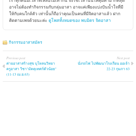
เราทุกคนมีเวลาที่เหลือไม่เท่ากัน จงใช้เวลานั้นให้คุ้มค่ามากที่สุด
อาจไม่ต้องทำกิจกรรมกับกลุ่มอาสา อาจแค่เพียงแบ่งปันน้ำใจที่มี
ให้กับคนใกล้ตัว เท่านั้นก็ถือว่าคุณเป็นคนที่มีจิตอาสาแล้ว ฝาก
ติดตามเพจด้วยนะค่ะ
ดูโพสทั้งหมดของ พบมิตร จิตอาสา
กิจกรรมอาสาสมัคร
Previous post
Next post
ค่ายอาสาสร้างสุข บุโหลนวิทยา
นั่งรถไฟ ไปพัฒนาโรงเรียน ออเจ้า
ครูอาสา วิชา"มัคคุเทศก์ตัวน้อย"
22-23 กุมภา 63
(11-13 เม.ย.63)