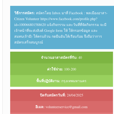
วิธีการสมัคร:
สมัครโดย Inbox มาที่ Facebook : พลเมืองอาสา-
Citizen Volunteer https://www.facebook.com/profile.php?
id=100066801588620 แจ้งกิจกรรม และวันที่ที่จัดกิจกรรม จะมี
เจ้าหน้าที่จะส่งลิงค์ Google form ให้ ให้กรอกข้อมูล และ
สมทบ(ถ้ามี) ให้ครบถ้วน กดยืนยันให้เรียบร้อย จึงถือว่าการ
สมัครเสร็จสมบูรณ์
จำนวนอาสาสมัครที่รับ:
40
ค่าใช้จ่าย:
100-200
พื้นที่ปฏิบัติงาน:
กรุงเทพมหานคร
ปิดรับสมัครวันที่:
24/04/2025
อีเมล:
volunteerservice@gmail.com