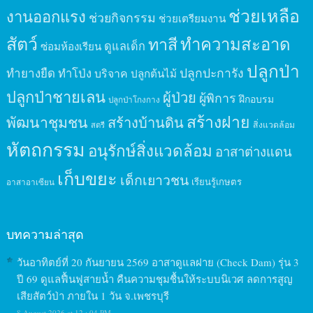
ช่วยเหลือ
งานออกแรง
ช่วยกิจกรรม
ช่วยเตรียมงาน
สัตว์
ทาสี
ทำความสะอาด
ดูแลเด็ก
ซ่อมห้องเรียน
ปลูกป่า
ปลูกปะการัง
ทำยางยืด
ทำโป่ง
บริจาค
ปลูกต้นไม้
ปลูกป่าชายเลน
ผู้ป่วย
ผู้พิการ
ฝึกอบรม
ปลูกป่าโกงกาง
สร้างฝาย
พัฒนาชุมชน
สร้างบ้านดิน
สิ่งแวดล้อม
สตรี
หัตถกรรม
อนุรักษ์สิ่งแวดล้อม
อาสาต่างแดน
เก็บขยะ
เด็กเยาวชน
เรียนรู้เกษตร
อาสาอาเซียน
บทความล่าสุด
วันอาทิตย์ที่ 20 กันยายน 2569 อาสาดูแลฝาย (Check Dam) รุ่น 3
ปี 69 ดูแลฟื้นฟูสายน้ำ คืนความชุมชื้นให้ระบบนิเวศ ลดการสูญ
เสียสัตว์ป่า ภายใน 1 วัน จ.เพชรบุรี
8 August 2026 at 12 : 04 PM