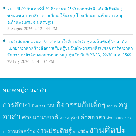
รุ่น 1 ปี 69 วันเสาร์ที่ 29 สิงหาคม 2569 อาสาทำดี แต้มสีเติมฝัน (
ซ่อมแซม + ทาสีอาคารเรียน ให้น้อง ) โรงเรียนบ้านห้วยรางเกตุ
อ.กำแพงแสน จ.นครปฐม
8 August 2026 at 12 : 44 PM
อาสาคัดแยกแว่นตา/อาสาปลาใจดี/อาสาจัดชุดเมล็ดพันธุ์/อาสาคัด
แยกยา/อาสาสร้างสื่อการเรียนรู้บนผืนผ้า/อาสาผลิตแฟลชการ์ด/อาสา
จัดกางเกงผ้าอ้อม/อาสาหมอนหนุนอุ่นรัก วันที่ 22-23, 29-30 ส.ค. 2569
29 July 2026 at 14 : 37 PM
หมวดหมู่งานอาสา
ครู
กิจกรรมกับเด็กๆ
การศึกษา
กิจกรรม BBL
คนชรา
อาสา
ค่ายนานาชาติ
ค่ายอาสา
ค่ายอนุรักษ์
ค่ายเกษตร
งาน
งานศิลปะ
งานประดิษฐ์
งานก่อสร้าง
งานฝีมือ
IT