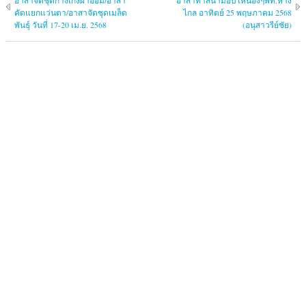
อาสาจัดชุดกางเกงผ้าอ้อม/อาสา
อาสาทำสีน้ำมอบให้น้องๆพท.ห่าง
คัดแยกแว่นตา/อาสาจัดชุดเมล็ด
ไกล อาทิตย์ 25 พฤษภาคม 2568
พันธุ์ วันที่ 17-20 เม.ย. 2568
(อนุสาวรีย์ชัย)