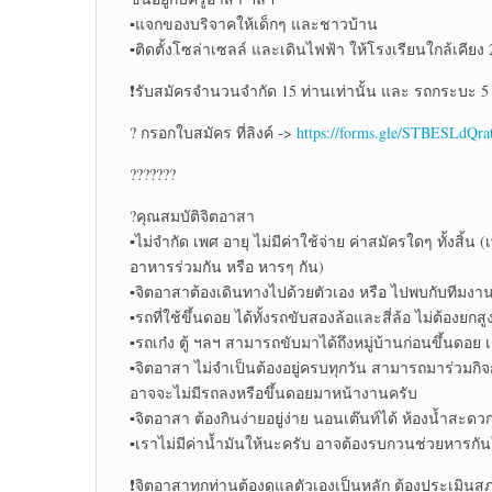
▪แจกของบริจาคให้เด็กๆ และชาวบ้าน
▪ติดตั้งโซล่าเซลล์ และเดินไฟฟ้า ให้โรงเรียนใกล้เคียง 
❗รับสมัครจำนวนจำกัด 15 ท่านเท่านั้น และ รถกระบะ 5 
? กรอกใบสมัคร ที่ลิงค์ ->
https://forms.gle/STBESLdQr
???????
?คุณสมบัติจิตอาสา
▪ไม่จำกัด เพศ อายุ ไม่มีค่าใช้จ่าย ค่าสมัครใดๆ ทั้งส
อาหารร่วมกัน หรือ หารๆ กัน)
▪จิตอาสาต้องเดินทางไปด้วยตัวเอง หรือ ไปพบกับทีมงานที
▪รถที่ใช้ขึ้นดอย ได้ทั้งรถขับสองล้อและสี่ล้อ ไม่ต้องยกสู
▪รถเก๋ง ตู้ ฯลฯ สามารถขับมาได้ถึงหมู่บ้านก่อนขึ้นดอย
▪จิตอาสา ไม่จำเป็นต้องอยู่ครบทุกวัน สามารถมาร่วมกิจ
อาจจะไม่มีรถลงหรือขึ้นดอยมาหน้างานครับ
▪จิตอาสา ต้องกินง่ายอยู่ง่าย นอนเต๊นท์ได้ ห้องน้ำสะดว
▪เราไม่มีค่าน้ำมันให้นะครับ อาจต้องรบกวนช่วยหารกัน
❗จิตอาสาทุกท่านต้องดูแลตัวเองเป็นหลัก ต้องประเมิน