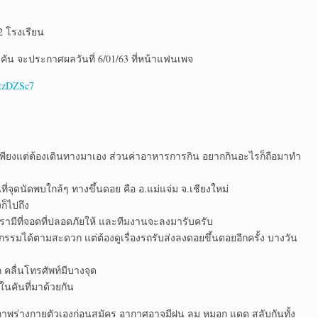
2 โรงเรียน
คัน จะประกาศผลวันที่ 6/01/63 ที่หน้าแฟนเพจ
atzDZSc7
ิ้น (เพียงแต่ต้องเดินทางมาเอง ส่วนค่าอาหารการกิน อยากกินอะไรก็ถือมาทำ
่จุดนัดพบใกล้ๆ ทางขึ้นดอย คือ อ.แม่แจ่ม จ.เชียงใหม่
งก็ไปถึง
 เรามีที่จอดที่ปลอดภัยให้ และทีมงานจะลงมารับครับ
กรรมได้ตามสะดวก แต่ต้องดูเรื่องรถรับส่งลงดอยขึ้นดอยอีกครั้ง บางวัน
ก คลื่นโทรศัพท์มีบางจุด
ในคันที่มาด้วยกัน
สภาพร่างกายตัวเองก่อนสมัคร อากาศอาจมีฝน ลม หมอก แดด สลับกันทั้ง