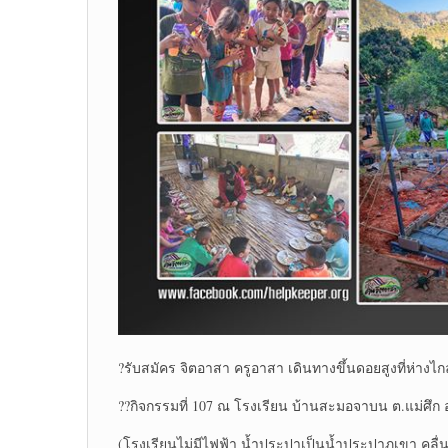
?รับสมัคร จิตอาสา ครูอาสา เดินทางขึ้นดอยสูงที่ห่างไก
??กิจกรรมที่ 107 ณ โรงเรียน บ้านสะมอจาบน ต.แม่ศึก อ.แ
(โรงเรียนไม่มีไฟฟ้า น้ำประปาเป็นน้ำประปาภูเขา คลื่นโ