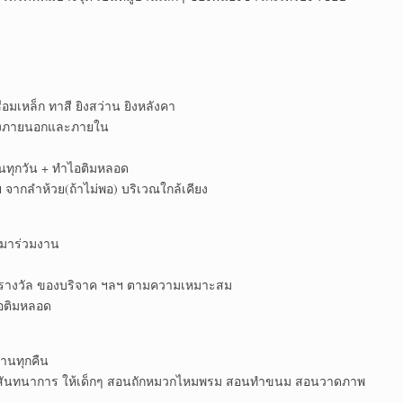
ๆ
่อมเหล็ก ทาสี ยิงสว่าน ยิงหลังคา
ทั้งภายนอกและภายใน
านทุกวัน + ทำไอติมหลอด
ย จากลำห้วย(ถ้าไม่พอ) บริเวณใกล้เคียง
ยงมาร่วมงาน
องรางวัล ของบริจาค ฯลฯ ตามความเหมาะสม
ไอติมหลอด
้านทุกคืน
พ+สันทนาการ ให้เด็กๆ สอนถักหมวกไหมพรม สอนทำขนม สอนวาดภาพ