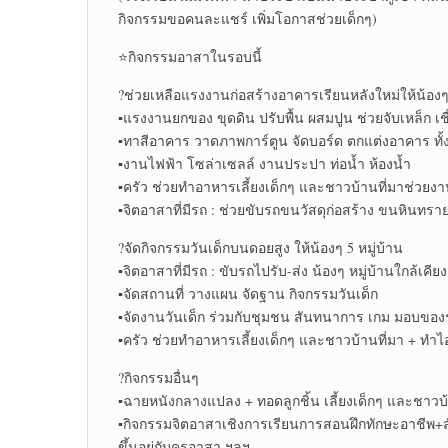
กิจกรรมขอคนละแชร์ เพิ่มโอกาสช่วยเด็กๆ)
⭐กิจกรรมอาสาในรอบนี้
?ช่วยเหลือแรงงานก่อสร้างอาคารเรียนหลังใหม่ให้น้อง
▪แรงงานยกของ ขุดดิน ปรับพื้น ผสมปูน ช่วยจับเหล็ก เชื
▪ทาสีอาคาร วาดภาพการ์ตูน จัดบอร์ด ตกแต่งอาคาร 
▪งานไฟฟ้า โซล่าเซลล์ งานประปา ท่อน้ำ ห้องน้ำ
▪ครัว ช่วยทำอาหารเลี้ยงเด็กๆ และชาวบ้านที่มาช่วยง
▪จิตอาสาที่มีรถ : ช่วยขับรถขนวัสดุก่อสร้าง ขนหินทรา
?จัดกิจกรรมวันเด็กบนดอยสูง ให้น้องๆ 5 หมู่บ้าน
▪จิตอาสาที่มีรถ : ขับรถไปรับ-ส่ง น้องๆ หมู่บ้านใกล้เคี
▪จัดสถานที่ วางแผน จัดฐาน กิจกรรมวันเด็ก
▪จัดงานวันเด็ก ร่วมกับชุมชน สันทนาการ เกม มอบข
▪ครัว ช่วยทำอาหารเลี้ยงเด็กๆ และชาวบ้านที่มา + ทำ
?กิจกรรมอื่นๆ
▪ฉายหนังกลางแปลง + ทอดลูกชิ้น เลี้ยงเด็กๆ และชาวบ
▪กิจกรรมจิตอาสาเชิงการเรียนการสอนฝึกทักษะอาชี
ขึ้นอยู่กับครูอาสา ฯลฯ