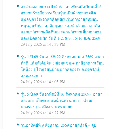
อาสาลงลายกระเป๋าผ้า/อาสาเขียนศิลป์บนเสื้อ/
อาสาสร้างสื่อการเรียนรู้บนผืนผ้า/อาสาผลิต
แฟลชการ์ด/อาสาคัดแยกแว่นตา/อาสาหมอน
หนุนอุ่นรัก/อาสาจัดชุดกางเกงผ้าอ้อม/อาสาคัด
แยกยา/อาสาผลิตดินกระดาษ/อาสาเยี่ยมตายาย
และเปิดสวนผัก วันที่ 1-2, 8-9, 15-16 ส.ค. 2569
29 July 2026 at 14 : 39 PM
รุ่น 1 ปี 69 วันเสาร์ที่ 22 สิงหาคม พ.ศ.2569 อาสา
ทำดี แต้มสีเติมฝัน ( ซ่อมแซม + ทาสีอาคารเรียน
ให้น้อง ) โรงเรียนบ้านปากคลอง17 อ.องครักษ์
จ.นครนายก
24 July 2026 at 14 : 05 PM
รุ่น 5 ปี 69 วันอาทิตย์ที่ 16 สิงหาคม 2569 ( อาสา
ล่องแก่ง เก็บขยะ แม่น้ำนครนายก + น้ำตก
นางรอง ) อ.เมือง จ.นครนายก
24 July 2026 at 14 : 27 PM
วันอาทิตย์ที่ 9 สิงหาคม 2569 อาสาทำดี – ลุย