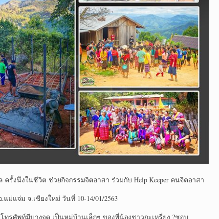
ล ครั้งนึงในชีวิต ช่วยกิจกรรมจิตอาสา ร่วมกับ Help Keeper คนจิตอาสา
ม่แจ่ม จ.เชียงใหม่ วันที่ 10-14/01/2563
ทรศัพท์มีบางจุด เป็นหมู่บ้านเล็กๆ ของพี่น้องชาวกะเหรี่ยง ?ชอบ