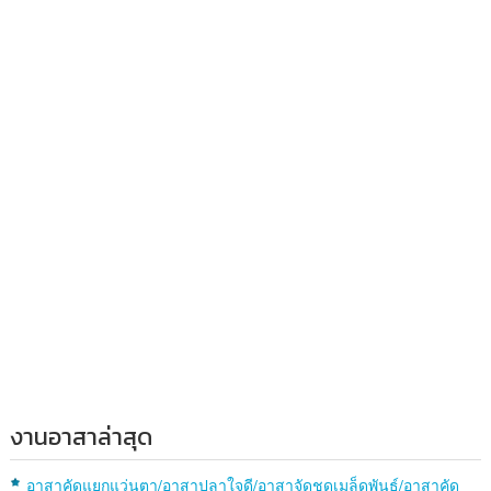
งานอาสาล่าสุด
อาสาคัดแยกแว่นตา/อาสาปลาใจดี/อาสาจัดชุดเมล็ดพันธุ์/อาสาคัด