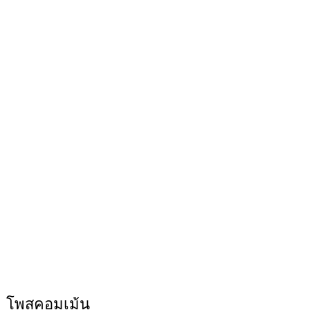
โพสคอมเม้น