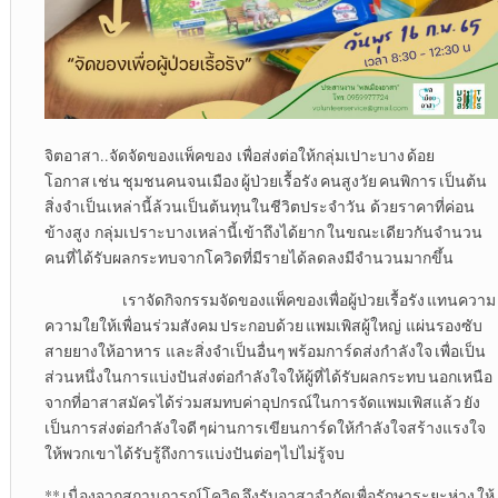
จิตอาสา..จัดจัดของแพ็คของ เพื่อส่งต่อให้กลุ่มเปาะบาง ด้อย
โอกาส เช่น ชุมชนคนจนเมือง ผู้ป่วยเรื้อรัง คนสูงวัย คนพิการ เป็นต้น
สิ่งจำเป็นเหล่านี้ล้วนเป็นต้นทุนในชีวิตประจำวัน ด้วยราคาที่ค่อน
ข้างสูง กลุ่มเปราะบางเหล่านี้เข้าถึงได้ยาก ในขณะเดียวกันจำนวน
คนที่ได้รับผลกระทบจากโควิดที่มีรายได้ลดลงมีจำนวนมากขึ้น
เราจัดกิจกรรมจัดของแพ็คของเพื่อผู้ป่วยเรื้อรัง แทนความ
ความใยให้เพื่อนร่วมสังคม ประกอบด้วย แพมเพิสผู้ใหญ่ แผ่นรองซับ
สายยางให้อาหาร และสิ่งจำเป็นอื่นๆ พร้อมการ์ดส่งกำลังใจ เพื่อเป็น
ส่วนหนึ่งในการแบ่งปันส่งต่อกำลังใจให้ผู้ที่ได้รับผลกระทบ นอกเหนือ
จากที่อาสาสมัครได้ร่วมสมทบค่าอุปกรณ์ในการจัดแพมเพิสแล้ว ยัง
เป็นการส่งต่อกำลังใจดี ๆผ่านการเขียนการ์ดให้กำลังใจสร้างแรงใจ
ให้พวกเขาได้รับรู้ถึงการแบ่งปันต่อๆไปไม่รู้จบ
** เนื่องจากสถานการณ์โควิด จึงรับอาสาจำกัดเพื่อรักษาระยะห่าง ให้