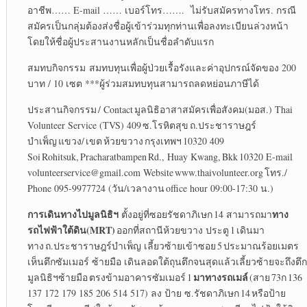
อาชีพ…… E-mail …… เบอร์โทร……. ไม่รับสมัครทางโทร. กรณี
สมัครเป็นกลุ่มต้องส่งชื่อผู้เข้าร่วมทุกท่านเพื่อลงทะเบียนล่วงหน้า
โดยให้ชื่อผู้ประสานงานหลักเป็นชื่อลำดับแรก
สมทบกิจกรรม สมทบทุนเพื่อผู้ป่วยเรื้อรังและค่าอุปกรณ์จัดของ 200
บาท / 10 เซต ***ผู้ร่วมสมทบทุนสามารถลดหย่อนภาษีได้
ประสานกิจกรรม / Contact มูลนิธิอาสาสมัครเพื่อสังคม(มอส.) Thai
Volunteer Service (TVS) 409 ซ.โรหิตสุข ถ.ประชาราษฎร์
บำเพ็ญ แขวง/ เขต ห้วยขวาง กรุงเทพฯ 10320 409
Soi Rohitsuk, Pracharatbampen Rd., Huay Kwang, Bkk 10320 E-mail
volunteerservice@gmail.com Website www.thaivolunteer.org โทร./
Phone 095-9977724 (วัน/เวลางาน office hour 09:00-17:30 น.)
การเดินทางไปมูลนิธิฯ
ทาง
ตั้งอยู่ที่ซอยรัชดาภิเษก 14 สามารถมา
รถไฟฟ้าใต้ดิน(MRT)
ออกที่สถานีห้วยขวาง ประตู 1 เดินมา
ทาง ถ.ประชาราษฎร์บำเพ็ญ เลี้ยวซ้ายเข้าซอย 5 ประมาณร้อยเมตร
เห็นตึกซัมเมอร์ ซ้ายมือ เดินลอดใต้ถุนตึกจนสุดแล้วเลี้ยวซ้ายจะถึงตึก
มาทางรถเมล์
มูลนิธิฯซ้ายมือ ตรงข้ามอาคารซัมเมอร์ 1
(สาย 73ก 136
137 172 179 185 206 514 517) ลง ป้าย ซ.รัชดาภิเษก 14 หรือป้าย