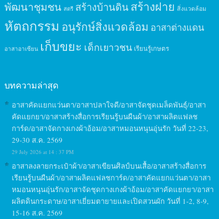
สร้างฝาย
พัฒนาชุมชน
สร้างบ้านดิน
สิ่งแวดล้อม
สตรี
หัตถกรรม
อนุรักษ์สิ่งแวดล้อม
อาสาต่างแดน
เก็บขยะ
เด็กเยาวชน
เรียนรู้เกษตร
อาสาอาเซียน
บทความล่าสุด
อาสาคัดแยกแว่นตา/อาสาปลาใจดี/อาสาจัดชุดเมล็ดพันธุ์/อาสา
คัดแยกยา/อาสาสร้างสื่อการเรียนรู้บนผืนผ้า/อาสาผลิตแฟลช
การ์ด/อาสาจัดกางเกงผ้าอ้อม/อาสาหมอนหนุนอุ่นรัก วันที่ 22-23,
29-30 ส.ค. 2569
29 July 2026 at 14 : 37 PM
อาสาลงลายกระเป๋าผ้า/อาสาเขียนศิลป์บนเสื้อ/อาสาสร้างสื่อการ
เรียนรู้บนผืนผ้า/อาสาผลิตแฟลชการ์ด/อาสาคัดแยกแว่นตา/อาสา
หมอนหนุนอุ่นรัก/อาสาจัดชุดกางเกงผ้าอ้อม/อาสาคัดแยกยา/อาสา
ผลิตดินกระดาษ/อาสาเยี่ยมตายายและเปิดสวนผัก วันที่ 1-2, 8-9,
15-16 ส.ค. 2569