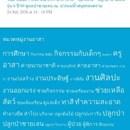
รุ่น 6 ปี 69 ดูแลป่าชายเลน ณ. ปากแม่น้ำสมุทรสงคราม
24 July 2026 at 14 : 18 PM
หมวดหมู่งานอาสา
ครู
กิจกรรมกับเด็กๆ
การศึกษา
กิจกรรม BBL
คนชรา
อาสา
ค่ายนานาชาติ
ค่ายอาสา
ค่ายอนุรักษ์
ค่ายเกษตร
งาน
งานศิลปะ
งานประดิษฐ์
งานก่อสร้าง
งานฝีมือ
IT
ช่วยเหลือ
งานออกแรง
ช่วยกิจกรรม
ช่วยเตรียมงาน
สัตว์
ทาสี
ทำความสะอาด
ดูแลเด็ก
ซ่อมห้องเรียน
ปลูกป่า
ปลูกปะการัง
ทำยางยืด
ทำโป่ง
บริจาค
ปลูกต้นไม้
ปลูกป่าชายเลน
ผู้ป่วย
ผู้พิการ
ฝึกอบรม
ปลูกป่าโกงกาง