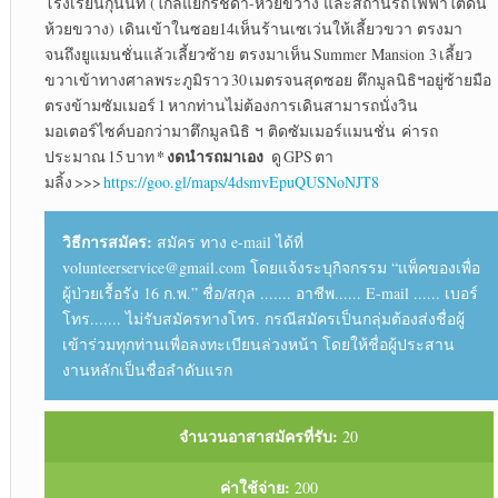
โรงเรียนกุนนที (ใกล้แยกรัชดา-ห้วยขวาง และสถานีรถไฟฟ้าใต้ดิน
ห้วยขวาง) เดินเข้าในซอย14เห็นร้านเซเว่นให้เลี้ยวขวา ตรงมา
จนถึงยูแมนชั่นแล้วเลี้ยวซ้าย ตรงมาเห็น Summer Mansion 3 เลี้ยว
ขวาเข้าทางศาลพระภูมิราว 30 เมตรจนสุดซอย ตึกมูลนิธิฯอยู่ซ้ายมือ
ตรงข้ามซัมเมอร์ 1 หากท่านไม่ต้องการเดินสามารถนั่งวิน
มอเตอร์ไซค์บอกว่ามาตึกมูลนิธิ ฯ ติดซัมเมอร์แมนชั่น ค่ารถ
* งดนำรถมาเอง
ประมาณ 15 บาท
ดู GPS ตา
มลิ้ง >>>
https://goo.gl/maps/4dsmvEpuQUSNoNJT8
วิธีการสมัคร:
สมัคร ทาง e-mail ได้ที่
volunteerservice@gmail.com โดยแจ้งระบุกิจกรรม “แพ็คของเพื่อ
ผู้ป่วยเรื้อรัง 16 ก.พ.” ชื่อ/สกุล ....... อาชีพ...... E-mail ...... เบอร์
โทร....... ไม่รับสมัครทางโทร. กรณีสมัครเป็นกลุ่มต้องส่งชื่อผู้
เข้าร่วมทุกท่านเพื่อลงทะเบียนล่วงหน้า โดยให้ชื่อผู้ประสาน
งานหลักเป็นชื่อลำดับแรก
จำนวนอาสาสมัครที่รับ:
20
ค่าใช้จ่าย:
200