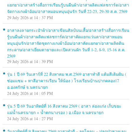
แยกยา/อาสาสร้างสื่อการเรียนรู้บนผืนผ้า/อาสาผลิตแฟลชการ์ด/อาสา
จัดกางเกงผ้าอ้อม/อาสาหมอนหนุนอุ่นรัก วันที่ 22-23, 29-30 ส.ค. 2569
29 July 2026 at 14 : 37 PM
อาสาลงลายกระเป๋าผ้า/อาสาเขียนศิลป์บนเสื้อ/อาสาสร้างสื่อการเรียน
รู้บนผืนผ้า/อาสาผลิตแฟลชการ์ด/อาสาคัดแยกแว่นตา/อาสาหมอน
หนุนอุ่นรัก/อาสาจัดชุดกางเกงผ้าอ้อม/อาสาคัดแยกยา/อาสาผลิตดิน
กระดาษ/อาสาเยี่ยมตายายและเปิดสวนผัก วันที่ 1-2, 8-9, 15-16 ส.ค.
2569
29 July 2026 at 14 : 39 PM
รุ่น 1 ปี 69 วันเสาร์ที่ 22 สิงหาคม พ.ศ.2569 อาสาทำดี แต้มสีเติมฝัน (
ซ่อมแซม + ทาสีอาคารเรียน ให้น้อง ) โรงเรียนบ้านปากคลอง17
อ.องครักษ์ จ.นครนายก
24 July 2026 at 14 : 05 PM
รุ่น 5 ปี 69 วันอาทิตย์ที่ 16 สิงหาคม 2569 ( อาสา ล่องแก่ง เก็บขยะ
แม่น้ำนครนายก + น้ำตกนางรอง ) อ.เมือง จ.นครนายก
24 July 2026 at 14 : 27 PM
วันอาทิตย์ที่ 9 สิงหาคม 2569 อาสาทำดี – ลุยโคลน – ปลูกป่าชายเลน