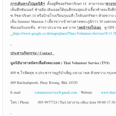
การเดินทางไปมูลนิธิฯ
ทางรถ
ตั้งอยู่ที่ซอยรัชดาภิเษก 14 สามารถมา
เห็นตึกซัมเมอร์ ซ้ายมือ เดินลอดใต้ถุนตึกจนสุดแล้วเลี้ยวซ้ายจะถึงตึ
ซ.รัชดาภิเษก 14 หรือป้ายโรงเรียนกุนนที (ใกล้แยกรัชดา-ห้วยขวาง 
เห็น Summer Mansion 3 เลี้ยวขวาเข้าทางศาลพระภูมิราว 30 เมตรจนสุ
*งดนำรถไปเอง
ซัมเมอร์แมนชั่น ค่ารถ ประมาณ ๑๕ บาท
ดู GPS 
https://www.google.co.th/maps/place/Thai+Volunteer+Service/@1
ประสานกิจกรรม
/ Contact
มูลนิธิอาสาสมัครเพื่อสังคม(มอส.)
Thai Volunteer Service (TVS)
409 ซ.โรหิตสุข ถ.ประชาราษฎร์บำเพ็ญ แขวง/ เขต ห้วยขวาง กรุงเ
409 Ratchadapesek, Huay Kwang, Bkk 10320
E-mail
volunteerservice@gmail.com
Website
www.thaiv
โทร./ Phone 095-9977724 (วัน/เวลางาน office hour 09:00-17:30 