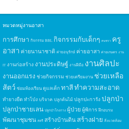
หมวดหมู่งานอาสา
ครู
กิจกรรมกับเด็กๆ
การศึกษา
กิจกรรม BBL
คนชรา
อาสา
ค่ายนานาชาติ
ค่ายอาสา
ค่ายอนุรักษ์
ค่ายเกษตร
งาน
งานศิลปะ
งานประดิษฐ์
งานก่อสร้าง
งานฝีมือ
IT
ช่วยเหลือ
งานออกแรง
ช่วยกิจกรรม
ช่วยเตรียมงาน
สัตว์
ทาสี
ทำความสะอาด
ดูแลเด็ก
ซ่อมห้องเรียน
ปลูกป่า
ปลูกปะการัง
ทำยางยืด
ทำโป่ง
บริจาค
ปลูกต้นไม้
ปลูกป่าชายเลน
ผู้ป่วย
ผู้พิการ
ฝึกอบรม
ปลูกป่าโกงกาง
สร้างฝาย
พัฒนาชุมชน
สร้างบ้านดิน
สิ่งแวดล้อม
สตรี