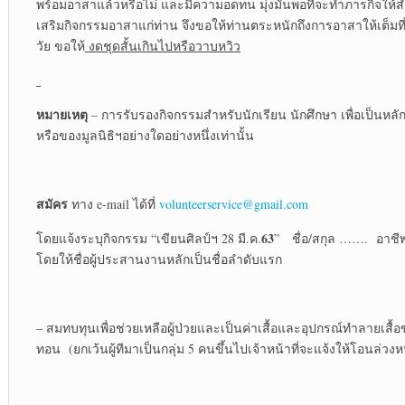
พร้อมอาสาแล้วหรือไม่ และมีความอดทน มุ่งมั่นพอที่จะทำภารกิจให้สำ
เสริมกิจกรรมอาสาแก่ท่าน จึงขอให้ท่านตระหนักถึงการอาสาให้เต็มที่
วัย ขอให้
งดชุดสั้นเกินไปหรือวาบหวิว
หมายเหตุ
– การรับรองกิจกรรมสำหรับนักเรียน นักศึกษา เพื่อเป็นห
หรือของมูลนิธิฯอย่างใดอย่างหนึ่งเท่านั้น
สมัคร
ทาง e-mail ได้ที่
volunteerservice@gmail.com
63
โดยแจ้งระบุกิจกรรม “เขียนศิลป์ฯ 28 มี.ค.
” ชื่อ/สกุล ……. อาชีพ
โดยให้ชื่อผู้ประสานงานหลักเป็นชื่อลำดับแรก
– สมทบทุนเพื่อช่วยเหลือผู้ป่วยและเป็นค่าเสื้อและอุปกรณ์ทำลายเสื
ทอน (ยกเว้นผู้ทีมาเป็นกลุ่ม 5 คนขึ้นไปเจ้าหน้าที่จะแจ้งให้โอนล่