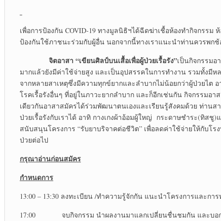
เพื่อการป้องกัน COVID-19 ทางมูลนิธิฯได้ฉีดฆ่าเชื้อห้องทำกิจกรร
ป้องกันใช้ภาชนะร่วมกับผู้อื่น นอกจากนี้ทางเราแนะนำท่านควรพกช้
จิตอาสา “เขียนศิลป์บนเสื้อเพื่อผู้ป่วยเรื้อรัง”
เป็นกิจกรรมอาสา
มากแล้วยังมีค่าใช้จ่ายสูง และเป็นอุปสรรคในการทำงาน รวมทั้งมีหลายคน
จากหลายสาเหตุซึ่งมีความทุกข์ยากและลำบากไม่น้อยกว่าผู้ป่วยไต อาทิ ผ
โรคเรื้อรังอื่นๆ ที่อยู่ในภาวะยากลำบาก และก็อีกเช่นกัน กิจกรรมอา
เดียวกันอาสาสมัครได้ร่วมพัฒนาตนเองและเรียนรู้สังคมด้วย ท่านสา
ป่วยเรื้อรังกับเราได้ อาทิ กางเกงผ้าอ้อมผู้ใหญ่ กระดาษชำระ(ทิสช
สนับสนุนโครงการ “รับยาบริจาคต่อชีวิต” เพื่อลดค่าใช้จ่ายให้กับโร
ป่วยต่อไป
กรุณาอ่านก่อนสมัคร
กำหนดการ
13:00 – 13:30 ลงทะเบียน /ทำความรู้จักกัน แนะนำโครงการและการท
17:00 จบกิจกรรม นำผลงานมาแลกเปลี่ยนชื่นชมกัน และบอกเล่าเรื่อ