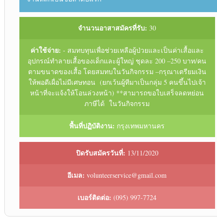
จำนวนอาสาสมัครที่รับ:
30
ค่าใช้จ่าย:
- สมทบทุนเพื่อช่วยเหลือผู้ป่วยและเป็นค่าเสื้อและ
อุปกรณ์ทำลายเสื้อของเด็กและผู้ใหญ่ ชุดละ 200 –250 บาท/คน
ตามขนาดของเสื้อ โดยสมทบในวันกิจกรรม –กรุณาเตรียมเงิน
ให้พอดีเผื่อไม่มีเศษทอน (ยกเว้นผู้ทีมาเป็นกลุ่ม 5 คนขึ้นไปเจ้า
หน้าที่จะแจ้งให้โอนล่วงหน้า) **สามารถขอใบเสร็จลดหย่อน
ภาษีได้ ในวันกิจกรรม
พื้นที่ปฏิบัติงาน:
กรุงเทพมหานคร
ปิดรับสมัครวันที่:
13/11/2020
อีเมล:
volunteerservice@gmail.com
เบอร์ติดต่อ:
(095) 997-7724