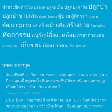
ปลูกป่า
ปลูกปะการัง
ทำยางยืด
ทำโป่ง
บริจาค
ปลูกต้นไม้
ปลูกป่าชายเลน
ผู้ป่วย
ผู้พิการ
ฝึกอบรม
ปลูกป่าโกงกาง
สร้างฝาย
พัฒนาชุมชน
สร้างบ้านดิน
สิ่งแวดล้อม
สตรี
หัตถกรรม
อนุรักษ์สิ่งแวดล้อม
อาสาต่างแดน
เก็บขยะ
เด็กเยาวชน
เรียนรู้เกษตร
อาสาอาเซียน
บทความล่าสุด
วันอาทิตย์ที่ 20 กันยายน 2569 อาสาดูแลฝาย (Check Dam) รุ่น 3
ปี 69 ดูแลฟื้นฟูสายน้ำ คืนความชุมชื้นให้ระบบนิเวศ ลดการสูญ
เสียสัตว์ป่า ภายใน 1 วัน จ.เพชรบุรี
8 August 2026 at 12 : 04 PM
( รุ่น5 ปี 69 ) วันอาทิตย์ที่ 30 สิงหาคม พ.ศ. 2569 รับสมัคร อาสา
รักป่า (ช่วยปลูกป่า + สร้างบ้านให้นก) เขื่อนขุนด่านปราการชล