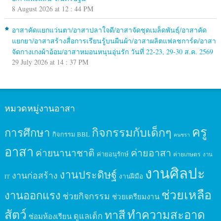
8 August 2026 at 12 : 44 PM
อาสาคัดแยกแว่นตา/อาสาปลาใจดี/อาสาจัดชุดเมล็ดพันธุ์/อาสาคัด
แยกยา/อาสาสร้างสื่อการเรียนรู้บนผืนผ้า/อาสาผลิตแฟลชการ์ด/อาสา
จัดกางเกงผ้าอ้อม/อาสาหมอนหนุนอุ่นรัก วันที่ 22-23, 29-30 ส.ค. 2569
29 July 2026 at 14 : 37 PM
หมวดหมู่งานอาสา
ครู
กิจกรรมกับเด็กๆ
การศึกษา
กิจกรรม BBL
คนชรา
อาสา
ค่ายนานาชาติ
ค่ายอาสา
ค่ายอนุรักษ์
ค่ายเกษตร
งาน
งานศิลปะ
งานประดิษฐ์
งานก่อสร้าง
งานฝีมือ
IT
ช่วยเหลือ
งานออกแรง
ช่วยกิจกรรม
ช่วยเตรียมงาน
สัตว์
ทาสี
ทำความสะอาด
ดูแลเด็ก
ซ่อมห้องเรียน