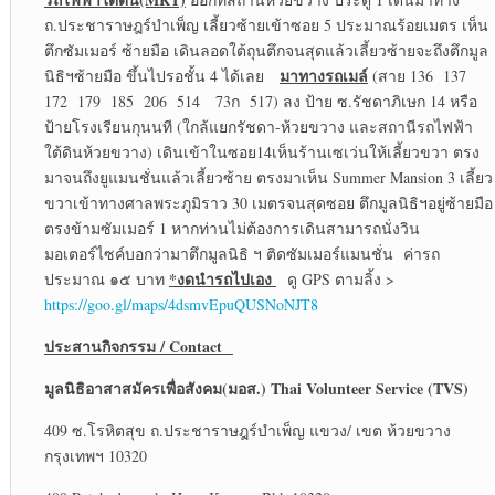
ถ.ประชาราษฎร์บำเพ็ญ เลี้ยวซ้ายเข้าซอย 5 ประมาณร้อยเมตร เห็น
ตึกซัมเมอร์ ซ้ายมือ เดินลอดใต้ถุนตึกจนสุดแล้วเลี้ยวซ้ายจะถึงตึกมูล
มาทางรถเมล์
นิธิฯซ้ายมือ ขึ้นไปรอชั้น 4 ได้เลย
(สาย 136 137
172 179 185 206 514 73ก 517) ลง ป้าย ซ.รัชดาภิเษก 14 หรือ
ป้ายโรงเรียนกุนนที (ใกล้แยกรัชดา-ห้วยขวาง และสถานีรถไฟฟ้า
ใต้ดินห้วยขวาง) เดินเข้าในซอย14เห็นร้านเซเว่นให้เลี้ยวขวา ตรง
มาจนถึงยูแมนชั่นแล้วเลี้ยวซ้าย ตรงมาเห็น Summer Mansion 3 เลี้ยว
ขวาเข้าทางศาลพระภูมิราว 30 เมตรจนสุดซอย ตึกมูลนิธิฯอยู่ซ้ายมือ
ตรงข้ามซัมเมอร์ 1 หากท่านไม่ต้องการเดินสามารถนั่งวิน
มอเตอร์ไซค์บอกว่ามาตึกมูลนิธิ ฯ ติดซัมเมอร์แมนชั่น ค่ารถ
*งดนำรถไปเอง
ประมาณ ๑๕ บาท
ดู GPS ตามลิ้ง >
https://goo.gl/maps/4dsmvEpuQUSNoNJT8
ประสานกิจกรรม
/ Contact
มูลนิธิอาสาสมัครเพื่อสังคม(มอส.)
Thai Volunteer Service (TVS)
409 ซ.โรหิตสุข ถ.ประชาราษฎร์บำเพ็ญ แขวง/ เขต ห้วยขวาง
กรุงเทพฯ 10320