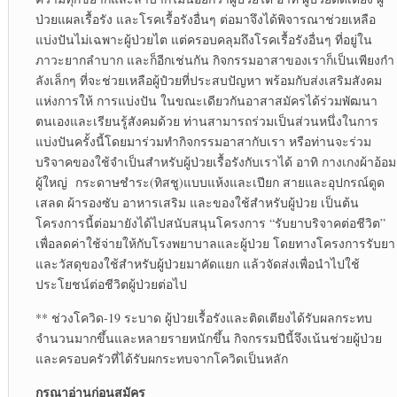
ป่วยแผลเรื้อรัง และโรคเรื้อรังอื่นๆ ต่อมาจึงได้พิจารณาช่วยเหลือ
แบ่งปันไม่เฉพาะผู้ป่วยไต แต่ครอบคลุมถึงโรคเรื้อรังอื่นๆ ที่อยู่ใน
ภาวะยากลำบาก และก็อีกเช่นกัน กิจกรรมอาสาของเราก็เป็นเพียงกำ
ลังเล็กๆ ที่จะช่วยเหลือผู้ปํวยที่ประสบปัญหา พร้อมกับส่งเสริมสังคม
แห่งการให้ การแบ่งปัน ในขณะเดียวกันอาสาสมัครได้ร่วมพัฒนา
ตนเองและเรียนรู้สังคมด้วย ท่านสามารถร่วมเป็นส่วนหนึ่งในการ
แบ่งปันครั้งนี้โดยมาร่วมทำกิจกรรมอาสากับเรา หรือท่านจะร่วม
บริจาคของใช้จำเป็นสำหรับผู้ป่วยเรื้อรังกับเราได้ อาทิ กางเกงผ้าอ้อม
ผู้ใหญ่ กระดาษชำระ(ทิสชู)แบบแห้งและเปียก สายและอุปกรณ์ดูด
เสลด ผ้ารองซับ อาหารเสริม และของใช้สำหรับผู้ป่วย เป็นต้น
โครงการนี้ต่อมายังได้ไปสนับสนุนโครงการ “รับยาบริจาคต่อชีวิต”
เพื่อลดค่าใช้จ่ายให้กับโรงพยาบาลและผู้ป่วย โดยทางโครงการรับยา
และวัสดุของใช้สำหรับผู้ป่วยมาคัดแยก แล้วจัดส่งเพื่อนำไปใช้
ประโยชน์ต่อชีวิตผู้ป่วยต่อไป
** ช่วงโควิด-19 ระบาด ผู้ป่วยเรื้อรังและติดเตียงได้รับผลกระทบ
จำนวนมากขึ้นและหลายรายหนักขึ้น กิจกรรมปีนี้จึงเน้นช่วยผู้ป่วย
และครอบครัวที่ได้รับผกระทบจากโควิดเป็นหลัก
กรุณาอ่านก่อนสมัคร