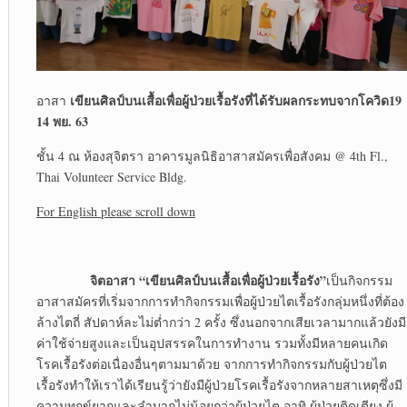
เขียนศิลป์บนเสื้อเพื่อผู้ป่วยเรื้อรังที่ได้รับผลกระทบจากโควิด
19
อาสา
14 พย. 63
ชั้น 4 ณ ห้องสุจิตรา อาคารมูลนิธิอาสาสมัครเพื่อสังคม @ 4
th
Fl.,
Thai Volunteer Service Bldg.
For English please scroll down
จิตอาสา “เขียนศิลป์บนเสื้อเพื่อผู้ป่วยเรื้อรัง”
เป็นกิจกรรม
อาสาสมัครที่เริ่มจากการทำกิจกรรมเพื่อผู้ป่วยไตเรื้อรังกลุ่มหนึ่งที่ต้อง
ล้างไตถี่ สัปดาห์ละไม่ต่ำกว่า 2 ครั้ง ซึ่งนอกจากเสียเวลามากแล้วยังมี
ค่าใช้จ่ายสูงและเป็นอุปสรรคในการทำงาน รวมทั้งมีหลายคนเกิด
โรคเรื้อรังต่อเนื่องอื่นๆตามมาด้วย จากการทำกิจกรรมกับผู้ป่วยไต
เรื้อรังทำให้เราได้เรียนรู้ว่ายังมีผู้ป่วยโรคเรื้อรังจากหลายสาเหตุซึ่งมี
ความทุกข์ยากและลำบากไม่น้อยกว่าผู้ป่วยไต อาทิ ผู้ป่วยติดเตียง ผู้