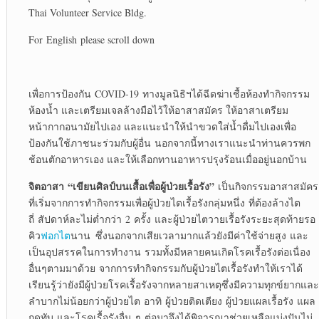
Thai Volunteer Service Bldg.
For English please scroll down
เพื่อการป้องกัน COVID-19 ทางมูลนิธิฯได้ฉีดฆ่าเชื้อห้องทำกิจกรรม
ห้องน้ำ และเตรียมเจลล้างมือไว้ให้อาสาสมัคร ให้อาสาเตรียม
หน้ากากอนามัยไปเอง และแนะนำให้นำขวดใส่น้ำดื่มไปเองเพื่อ
ป้องกันใช้ภาชนะร่วมกับผู้อื่น นอกจากนี้ทางเราแนะนำท่านควรพก
ช้อนตักอาหารเอง และให้เลือกทานอาหารปรุงร้อนเมื่ออยู่นอกบ้าน
จ
ิตอาสา “
เขียนศิลป์บนเสื้อเพื่อผู้ป่วยเรื้อรัง
”
เป็นกิจกรรมอาสาสมัคร
ที่เริ่มจากการทำกิจกรรมเพื่อผู้ป่วยไตเรื้อรังกลุ่มหนึ่ง ที่ต้องล้างไต
ถี่ สัปดาห์ละไม่ต่ำกว่า 2 ครั้ง และผู้ป่วยไตวายเรื้อรังระยะสุดท้ายรอ
คิว
ฟอกไต
นาน ซึ่งนอกจากเสียเวลามากแล้วยังมีค่าใช้จ่ายสูง และ
เป็นอุปสรรคในการทำงาน รวมทั้งมีหลายคนเกิดโรคเรื้อรังต่อเนื่อง
อื่นๆตามมาด้วย จากการทำกิจกรรมกับผู้ป่วยไตเรื้อรังทำให้เราได้
เรียนรู้ว่ายังมีผู้ป่วยโรคเรื้อรังจากหลายสาเหตุซึ่งมีความทุกข์ยากและ
ลำบากไม่น้อยกว่าผู้ป่วยไต อาทิ ผู้ป่วยติดเตียง ผู้ป่วยแผลเรื้อรัง แผล
กดทับ และโรคเรื้อรังอื่น ๆ ต่อมาจึงได้พิจารณาช่วยเหลือแบ่งปันไม่