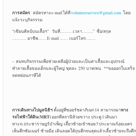
การสมัคร
สมัครทาง e-mail ได้ที่
volunteerservice@gmail.com
โดย
แจ้ง ระบุกิจกรรม
“เขียนศิลป์บนเสื้อฯ” วันที่………เวลา……..” ชื่อ/สกุล
………. อาชีพ…… E-mail …… เบอร์โทร…….
– สมทบกิจกรรมเพื่อช่วยเหลือผู้ป่วยและเป็นค่าเสื้อและอุปกรณ์
ทำลายเสื้อของเด็กและผู้ใหญ่ ชุดละ 250 บาท/คน **ขอออกใบเสร็จ
ลดหย่อนภาษีได้
การเดินทางไปมูลนิธิฯ
ทาง
ตั้งอยู่ที่ซอยรัชดาภิเษก 14 สามารถมา
รถไฟฟ้าใต้ดิน
(MRT)
ออกที่สถานีห้วยขวาง ประตู 1 เดินมา
ทาง ถ.ประชาราษฎร์บำเพ็ญ เลี้ยวซ้ายเข้าซอย 5 ประมาณร้อยเมตร
เห็นตึกซัมเมอร์ ซ้ายมือ เดินลอดใต้ถุนตึกจนสุดแล้วเลี้ยวซ้ายจะถึงตึก