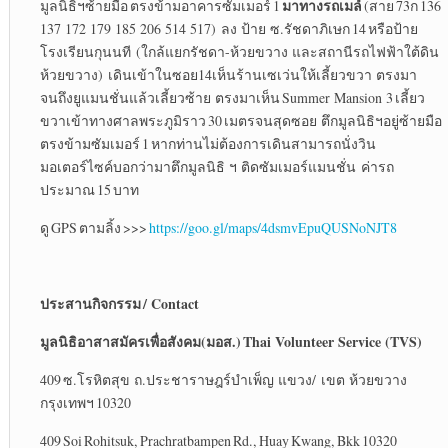
มาทางรถเมล์
มูลนิธิฯซ้ายมือ ตรงข้ามอาคารซัมเมอร์ 1
(สาย 73ก 136
137 172 179 185 206 514 517) ลง ป้าย ซ.รัชดาภิเษก 14 หรือป้าย
โรงเรียนกุนนที (ใกล้แยกรัชดา-ห้วยขวาง และสถานีรถไฟฟ้าใต้ดิน
ห้วยขวาง) เดินเข้าในซอย14เห็นร้านเซเว่นให้เลี้ยวขวา ตรงมา
จนถึงยูแมนชั่นแล้วเลี้ยวซ้าย ตรงมาเห็น Summer Mansion 3 เลี้ยว
ขวาเข้าทางศาลพระภูมิราว 30 เมตรจนสุดซอย ตึกมูลนิธิฯอยู่ซ้ายมือ
ตรงข้ามซัมเมอร์ 1 หากท่านไม่ต้องการเดินสามารถนั่งวิน
มอเตอร์ไซค์บอกว่ามาตึกมูลนิธิ ฯ ติดซัมเมอร์แมนชั่น ค่ารถ
ประมาณ 15 บาท
ดู GPS ตามลิ้ง >>>
https://goo.gl/maps/4dsmvEpuQUSNoNJT8
ประสานกิจกรรม
/ Contact
มูลนิธิอาสาสมัครเพื่อสังคม
(
มอส
.)
Thai Volunteer Service (TVS)
409 ซ.โรหิตสุข ถ.ประชาราษฎร์บำเพ็ญ แขวง/ เขต ห้วยขวาง
กรุงเทพฯ 10320
409 Soi Rohitsuk, Prachratbampen Rd., Huay Kwang, Bkk 10320