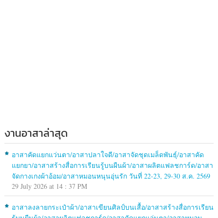
งานอาสาล่าสุด
อาสาคัดแยกแว่นตา/อาสาปลาใจดี/อาสาจัดชุดเมล็ดพันธุ์/อาสาคัด
แยกยา/อาสาสร้างสื่อการเรียนรู้บนผืนผ้า/อาสาผลิตแฟลชการ์ด/อาสา
จัดกางเกงผ้าอ้อม/อาสาหมอนหนุนอุ่นรัก วันที่ 22-23, 29-30 ส.ค. 2569
29 July 2026 at 14 : 37 PM
อาสาลงลายกระเป๋าผ้า/อาสาเขียนศิลป์บนเสื้อ/อาสาสร้างสื่อการเรียน
รู้บนผืนผ้า/อาสาผลิตแฟลชการ์ด/อาสาคัดแยกแว่นตา/อาสาหมอน