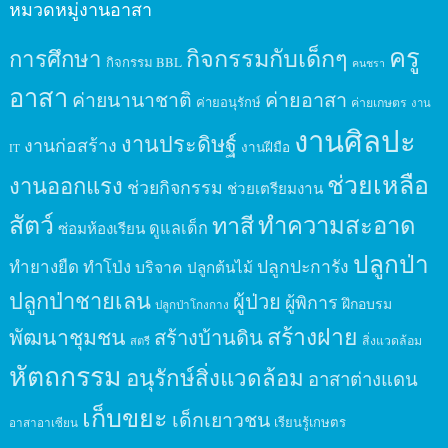
หมวดหมู่งานอาสา
ครู
กิจกรรมกับเด็กๆ
การศึกษา
กิจกรรม BBL
คนชรา
อาสา
ค่ายนานาชาติ
ค่ายอาสา
ค่ายอนุรักษ์
ค่ายเกษตร
งาน
งานศิลปะ
งานประดิษฐ์
งานก่อสร้าง
งานฝีมือ
IT
ช่วยเหลือ
งานออกแรง
ช่วยกิจกรรม
ช่วยเตรียมงาน
สัตว์
ทาสี
ทำความสะอาด
ดูแลเด็ก
ซ่อมห้องเรียน
ปลูกป่า
ปลูกปะการัง
ทำยางยืด
ทำโป่ง
บริจาค
ปลูกต้นไม้
ปลูกป่าชายเลน
ผู้ป่วย
ผู้พิการ
ฝึกอบรม
ปลูกป่าโกงกาง
สร้างฝาย
พัฒนาชุมชน
สร้างบ้านดิน
สิ่งแวดล้อม
สตรี
หัตถกรรม
อนุรักษ์สิ่งแวดล้อม
อาสาต่างแดน
เก็บขยะ
เด็กเยาวชน
เรียนรู้เกษตร
อาสาอาเซียน