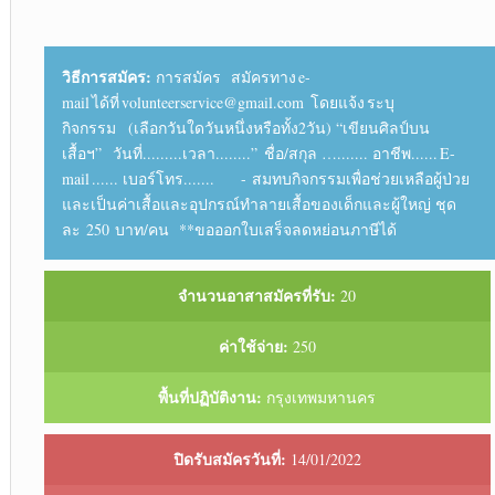
วิธีการสมัคร:
การสมัคร สมัครทาง e-
mail ได้ที่ volunteerservice@gmail.com โดยแจ้ง ระบุ
กิจกรรม (เลือกวันใดวันหนึ่งหรือทั้ง2วัน) “เขียนศิลป์บน
เสื้อฯ” วันที่.........เวลา........” ชื่อ/สกุล …....... อาชีพ...... E-
mail ...... เบอร์โทร....... - สมทบกิจกรรมเพื่อช่วยเหลือผู้ป่วย
และเป็นค่าเสื้อและอุปกรณ์ทำลายเสื้อของเด็กและผู้ใหญ่ ชุด
ละ 250 บาท/คน **ขอออกใบเสร็จลดหย่อนภาษีได้
จำนวนอาสาสมัครที่รับ:
20
ค่าใช้จ่าย:
250
พื้นที่ปฏิบัติงาน:
กรุงเทพมหานคร
ปิดรับสมัครวันที่:
14/01/2022