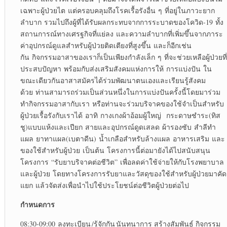
เฉพาะผู้ป่วยไต แต่ครอบคลุมถึงโรคเรื้อรังอื่น ๆ ที่อยู่ในภาวะยาก
ลำบาก รวมไปถึงผู้ที่ได้รับผลกระทบจากการระบาดของโควิด-19 ทั้ง
สถานการณ์ทางเศรฐกิจที่แย่ลง และความลำบากที่เพิ่มขึ้นจากภาระ
ค่าอุปกรณ์ดูแลสำหรับผู้ป่วยติดเตียงที่สูงขึ้น และก็อีกเช่น
กัน กิจกรรมอาสาของเราก็เป็นเพียงกำลังเล็ก ๆ ที่จะช่วยเหลือผู้ป่วยที่
ประสบปัญหา พร้อมกับส่งเสริมสังคมแห่งการให้ การแบ่งปัน ใน
ขณะเดียวกันอาสาสมัครได้ร่วมพัฒนาตนเองและเรียนรู้สังคม
ด้วย ท่านสามารถร่วมเป็นส่วนหนึ่งในการแบ่งปันครั้งนี้โดยมาร่วม
ทำกิจกรรมอาสากับเรา หรือท่านจะร่วมบริจาคของใช้จำเป็นสำหรับ
ผู้ป่วยเรื้อรังกับเราได้ อาทิ กางเกงผ้าอ้อมผู้ใหญ่ กระดาษชำระ(ทิส
ชู)แบบแห้งและเปียก สายและอุปกรณ์ดูดเสลด ผ้ารองซับ สำลีทำ
แผล ยาทาแผล(เบตาดีน) น้ำเกลือสำหรับล้างแผล อาหารเสริม และ
ของใช้สำหรับผู้ป่วย เป็นต้น โครงการนี้ต่อมายังได้ไปสนับสนุน
โครงการ “รับยาบริจาคต่อชีวิต” เพื่อลดค่าใช้จ่ายให้กับโรงพยาบาล
และผู้ป่วย โดยทางโครงการรับยาและวัสดุของใช้สำหรับผู้ป่วยมาคัด
แยก แล้วจัดส่งเพื่อนำไปใช้ประโยชน์ต่อชีวิตผู้ป่วยต่อไป
กำหนดการ
08:30-09:00 ลงทะเบียน /รู้จักกัน นันทนาการ สร้างสัมพันธ์ กิจกรรม