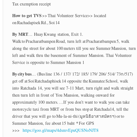
Tax exemption receipt
How to get TVS
>> Thai Volunteer Service>> located
on Rachadapisek Rd., Soi 14
By MRT
… Huay Kwang station, Exit 1.
Walk to Pracharatbampen Road, turn left at Pracharatbampen 5, walk
along the street for about 100 meters till you see Summer Mansion, turn
left and walk thru the basement of Summer Mansion. Thai Volunteer
Service is opposite to Summer Mansion 1
By
city
bus
… (Bus line 136 / 137/ 172/ 185/ 179/ 206/ 514/ 73ก /517)
get off at Soi Ratchadaphisek 14 opposite the Kunnatee School, walk
into Ratchada 14, you will see 7-11 Mart, turn right and walk straight
then turn left in front of You Mansion, walking onward for
approximately 100 meters. …If you don’t want to walk you can take
motorcycle taxi from MRT or from bus stop at Ratchada14, tell the
driver that you will go to Mu-la-ni-thi (มูลนิธิอาสาสมัครฯ) or to
*
Summer Mansion, fee about 15 baht
For GPS
>>>
https://goo.gl/maps/4dsmvEpuQUSNoNJT8