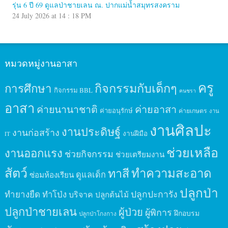
รุ่น 6 ปี 69 ดูแลป่าชายเลน ณ. ปากแม่น้ำสมุทรสงคราม
24 July 2026 at 14 : 18 PM
หมวดหมู่งานอาสา
ครู
กิจกรรมกับเด็กๆ
การศึกษา
กิจกรรม BBL
คนชรา
อาสา
ค่ายนานาชาติ
ค่ายอาสา
ค่ายอนุรักษ์
ค่ายเกษตร
งาน
งานศิลปะ
งานประดิษฐ์
งานก่อสร้าง
งานฝีมือ
IT
ช่วยเหลือ
งานออกแรง
ช่วยกิจกรรม
ช่วยเตรียมงาน
สัตว์
ทาสี
ทำความสะอาด
ดูแลเด็ก
ซ่อมห้องเรียน
ปลูกป่า
ปลูกปะการัง
ทำยางยืด
ทำโป่ง
บริจาค
ปลูกต้นไม้
ปลูกป่าชายเลน
ผู้ป่วย
ผู้พิการ
ฝึกอบรม
ปลูกป่าโกงกาง