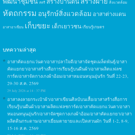
สร้างฝาย
พัฒนาชุมชน
สร้างบ้านดิน
สิ่งแวดล้อม
สตรี
หัตถกรรม
อนุรักษ์สิ่งแวดล้อม
อาสาต่างแดน
เก็บขยะ
เด็กเยาวชน
เรียนรู้เกษตร
อาสาอาเซียน
บทความล่าสุด
อาสาคัดแยกแว่นตา/อาสาปลาใจดี/อาสาจัดชุดเมล็ดพันธุ์/อาสา
คัดแยกยา/อาสาสร้างสื่อการเรียนรู้บนผืนผ้า/อาสาผลิตแฟลช
การ์ด/อาสาจัดกางเกงผ้าอ้อม/อาสาหมอนหนุนอุ่นรัก วันที่ 22-23,
29-30 ส.ค. 2569
29 July 2026 at 14 : 37 PM
อาสาลงลายกระเป๋าผ้า/อาสาเขียนศิลป์บนเสื้อ/อาสาสร้างสื่อการ
เรียนรู้บนผืนผ้า/อาสาผลิตแฟลชการ์ด/อาสาคัดแยกแว่นตา/อาสา
หมอนหนุนอุ่นรัก/อาสาจัดชุดกางเกงผ้าอ้อม/อาสาคัดแยกยา/อาสา
ผลิตดินกระดาษ/อาสาเยี่ยมตายายและเปิดสวนผัก วันที่ 1-2, 8-9,
15-16 ส.ค. 2569