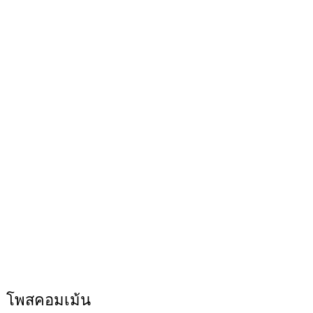
โพสคอมเม้น