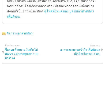
พลเมืองอาสา และส่งเสริมอาสาเฉพาะทางอื่นๆ โดยเชื่อว่าการ
พัฒนาสังคมต้องเกืดจากความร่วมมือของทุกภาคส่วนเพื่อสน้าง
สังคมทึ่เป็นธรรมและสันติ
ดูโพสทั้งหมดของ มูลนิธิอาสาสมัคร
เพื่อสังคม
กิจกรรมอาสาสมัคร
Previous post
Next post
ขึ้นดอย ท้าหนาว วันเด็ก ไป
อาสาลงลายกระเป๋าผ้า เพื่อพัฒนา
พัฒนา ร.ร.กลางหุบเขา 9-10
เด็กด้อยโอกาส 14 พย.
มกรา 64