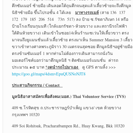
ตึกซัมเมอร์ ซ้ายมือ เดินลอดใต้ถุนตึกจนสุดแล้วเลี้ยวซ้ายจะถึงตึกมูล
มาทางรถเมล์
นิธิฯซ้ายมือ ขึ้นไปรอชั้น 4 ได้เลย
(สาย 136 137
172 179 185 206 514 73ก 517) ลง ป้าย ซ.รัชดาภิเษก 14 หรือ
ป้ายโรงเรียนกุนนที (ใกล้แยกรัชดา-ห้วยขวาง และสถานีรถไฟฟ้า
ใต้ดินห้วยขวาง) เดินเข้าในซอย14เห็นร้านเซเว่นให้เลี้ยวขวา ตรง
มาจนถึงยูแมนชั่นแล้วเลี้ยวซ้าย ตรงมาเห็น Summer Mansion 3 เลี้ยว
ขวาเข้าทางศาลพระภูมิราว 30 เมตรจนสุดซอย ตึกมูลนิธิฯอยู่ซ้ายมือ
ตรงข้ามซัมเมอร์ 1 หากท่านไม่ต้องการเดินสามารถนั่งวิน
มอเตอร์ไซค์บอกว่ามาตึกมูลนิธิ ฯ ติดซัมเมอร์แมนชั่น ค่ารถ
*งดนำรถไปมาเอง
ประมาณ ๑๕ บาท
ดู GPS ตามลิ้ง >>>
https://goo.gl/maps/4dsmvEpuQUSNoNJT8
ประสานกิจกรรม
/ Contact
มูลนิธิอาสาสมัครเพื่อสังคม(มอส.)
Thai Volunteer Service (TVS)
409 ซ.โรหิตสุข ถ.ประชาราษฎร์บำเพ็ญ แขวง/ เขต ห้วยขวาง
กรุงเทพฯ 10320
409 Soi Rohitsuk, Pracharatbampen Rd., Huay Kwang, Bkk 10320