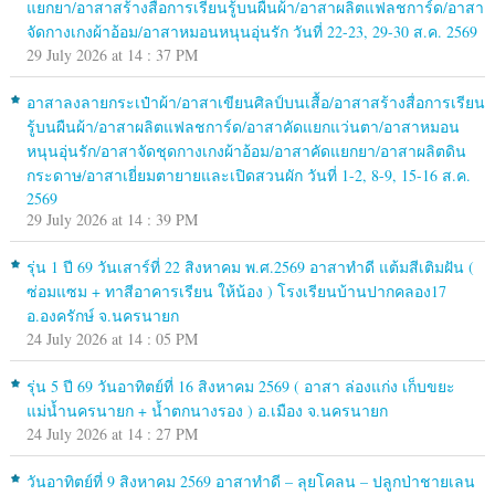
แยกยา/อาสาสร้างสื่อการเรียนรู้บนผืนผ้า/อาสาผลิตแฟลชการ์ด/อาสา
จัดกางเกงผ้าอ้อม/อาสาหมอนหนุนอุ่นรัก วันที่ 22-23, 29-30 ส.ค. 2569
29 July 2026 at 14 : 37 PM
อาสาลงลายกระเป๋าผ้า/อาสาเขียนศิลป์บนเสื้อ/อาสาสร้างสื่อการเรียน
รู้บนผืนผ้า/อาสาผลิตแฟลชการ์ด/อาสาคัดแยกแว่นตา/อาสาหมอน
หนุนอุ่นรัก/อาสาจัดชุดกางเกงผ้าอ้อม/อาสาคัดแยกยา/อาสาผลิตดิน
กระดาษ/อาสาเยี่ยมตายายและเปิดสวนผัก วันที่ 1-2, 8-9, 15-16 ส.ค.
2569
29 July 2026 at 14 : 39 PM
รุ่น 1 ปี 69 วันเสาร์ที่ 22 สิงหาคม พ.ศ.2569 อาสาทำดี แต้มสีเติมฝัน (
ซ่อมแซม + ทาสีอาคารเรียน ให้น้อง ) โรงเรียนบ้านปากคลอง17
อ.องครักษ์ จ.นครนายก
24 July 2026 at 14 : 05 PM
รุ่น 5 ปี 69 วันอาทิตย์ที่ 16 สิงหาคม 2569 ( อาสา ล่องแก่ง เก็บขยะ
แม่น้ำนครนายก + น้ำตกนางรอง ) อ.เมือง จ.นครนายก
24 July 2026 at 14 : 27 PM
วันอาทิตย์ที่ 9 สิงหาคม 2569 อาสาทำดี – ลุยโคลน – ปลูกป่าชายเลน