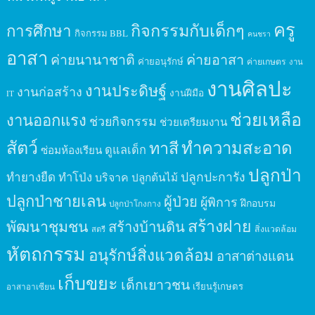
ครู
กิจกรรมกับเด็กๆ
การศึกษา
กิจกรรม BBL
คนชรา
อาสา
ค่ายนานาชาติ
ค่ายอาสา
ค่ายอนุรักษ์
ค่ายเกษตร
งาน
งานศิลปะ
งานประดิษฐ์
งานก่อสร้าง
งานฝีมือ
IT
ช่วยเหลือ
งานออกแรง
ช่วยกิจกรรม
ช่วยเตรียมงาน
สัตว์
ทาสี
ทำความสะอาด
ดูแลเด็ก
ซ่อมห้องเรียน
ปลูกป่า
ปลูกปะการัง
ทำยางยืด
ทำโป่ง
บริจาค
ปลูกต้นไม้
ปลูกป่าชายเลน
ผู้ป่วย
ผู้พิการ
ฝึกอบรม
ปลูกป่าโกงกาง
สร้างฝาย
พัฒนาชุมชน
สร้างบ้านดิน
สิ่งแวดล้อม
สตรี
หัตถกรรม
อนุรักษ์สิ่งแวดล้อม
อาสาต่างแดน
เก็บขยะ
เด็กเยาวชน
เรียนรู้เกษตร
อาสาอาเซียน