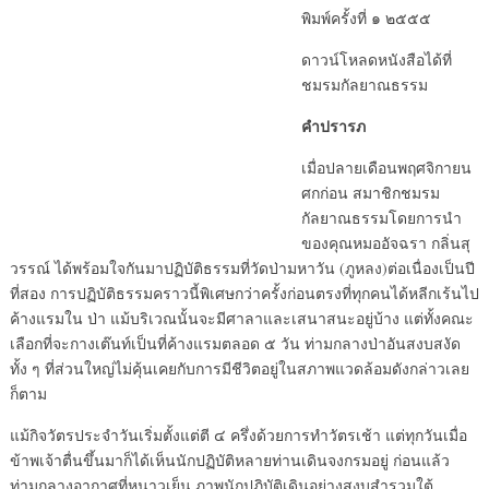
พิมพ์ครั้งที่ ๑ ๒๕๕๕
ดาวน์โหลดหนังสือได้ที่
ชมรมกัลยาณธรรม
คำปรารภ
เมื่อปลายเดือนพฤศจิกายน
ศกก่อน สมาชิกชมรม
กัลยาณธรรมโดยการนำ
ของคุณหมออัจฉรา กลิ่นสุ
วรรณ์ ได้พร้อมใจกันมาปฏิบัติธรรมที่วัดป่ามหาวัน (ภูหลง)ต่อเนื่องเป็นปี
ที่สอง การปฏิบัติธรรมคราวนี้พิเศษกว่าครั้งก่อนตรงที่ทุกคนได้หลีกเร้นไป
ค้างแรมใน ป่า แม้บริเวณนั้นจะมีศาลาและเสนาสนะอยู่บ้าง แต่ทั้งคณะ
เลือกที่จะกางเต๊นท์เป็นที่ค้างแรมตลอด ๕ วัน ท่ามกลางป่าอันสงบสงัด
ทั้ง ๆ ที่ส่วนใหญ่ไม่คุ้นเคยกับการมีชีวิตอยู่ในสภาพแวดล้อมดังกล่าวเลย
ก็ตาม
แม้กิจวัตรประจำวันเริ่มตั้งแต่ตี ๔ ครึ่งด้วยการทำวัตรเช้า แต่ทุกวันเมื่อ
ข้าพเจ้าตื่นขึ้นมาก็ได้เห็นนักปฏิบัติหลายท่านเดินจงกรมอยู่ ก่อนแล้ว
ท่ามกลางอากาศที่หนาวเย็น ภาพนักปฏิบัติเดินอย่างสงบสำรวมใต้