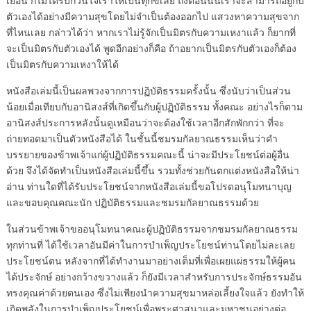
เยือน ก็ไม่ได้รบกวนใจเราให้เป็นทุกข์เลย ถึงตอนนั้นเราจะสามารถอยู่กับ
ตัวเองได้อย่างมีความสุขโดยไม่จำเป็นต้องออกไป แสวงหาความสุขจาก
ที่ไหนเลย กล่าวได้ว่า หากเราไม่รู้จักเป็นมิตรกับความเหงาแล้ว ก็ยากที่
จะเป็นมิตรกับตัวเองได้ พูดอีกอย่างก็คือ ถ้าอยากเป็นมิตรกับตัวเองก็ต้อง
เป็นมิตรกับความเหงาให้ได้
หนังสือเล่มนี้เป็นผลพวงจากการปฏิบัติธรรมครั้งนั้น ซึ่งนับว่าเป็นส่วน
น้อยเมื่อเทียบกับอานิสงส์ที่เกิดขึ้นกับผู้ปฏิบัติธรรม ทั้งคณะ อย่างไรก็ตาม
อานิสงส์ประการหลังนั้นดูเหมือนว่าจะต้องใช้เวลาอีกสักพักกว่า ที่จะ
ถ่ายทอดมาเป็นตัวหนังสือได้ ในชั้นนี้ชมรมกัลยาณธรรมเห็นว่าคำ
บรรยายของข้าพเจ้าแก่ผู้ปฏิบัติธรรมคณะนี้ น่าจะมีประโยชน์ต่อผู้อื่น
ด้วย จึงได้จัดทำเป็นหนังสือเล่มนี้ขึ้น รวมทั้งช่วยกันตกแต่งหนังสือให้น่า
อ่าน ท่านใดที่ได้รับประโยชน์จากหนังสือเล่มนี้ขอโปรดอนุโมทนาบุญ
และขอบคุณคณะนัก ปฏิบัติธรรมและชมรมกัลยาณธรรมด้วย
ในส่วนข้าพเจ้าขออนุโมทนาคณะผู้ปฏิบัติธรรมจากชมรมกัลยาณธรรม
ทุกท่านที่ ได้ใช้เวลาอันมีค่าในการบำเพ็ญประโยชน์ท่านโดยไม่ละเลย
ประโยชน์ตน หลังจากที่ได้ทำงานมาอย่างเต็มที่เพื่อเผยแผ่ธรรมให้ผู้คน
ได้ประจักษ์ อย่างกว้างขวางแล้ว ก็ยังมีเวลาสำหรับการประจักษ์ธรรมอัน
ทรงคุณค่าด้วยตนเอง ซึ่งไม่เพียงนำความสุขมาหล่อเลี้ยงใจแล้ว ยังทำให้
เกิดพลังในการบำเพ็ญประโยชน์เพื่อพระศาสนาและมหาชนอย่างต่อ