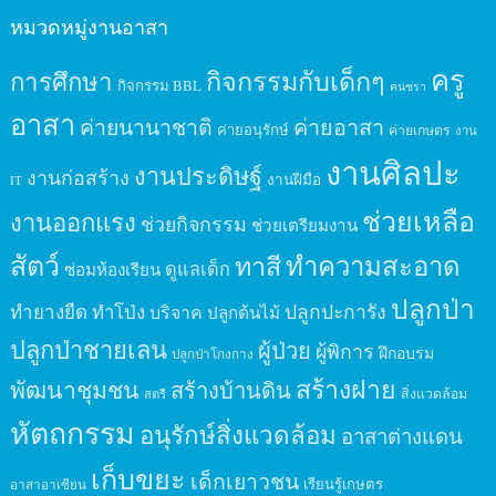
หมวดหมู่งานอาสา
ครู
กิจกรรมกับเด็กๆ
การศึกษา
กิจกรรม BBL
คนชรา
อาสา
ค่ายนานาชาติ
ค่ายอาสา
ค่ายอนุรักษ์
ค่ายเกษตร
งาน
งานศิลปะ
งานประดิษฐ์
งานก่อสร้าง
งานฝีมือ
IT
ช่วยเหลือ
งานออกแรง
ช่วยกิจกรรม
ช่วยเตรียมงาน
สัตว์
ทาสี
ทำความสะอาด
ดูแลเด็ก
ซ่อมห้องเรียน
ปลูกป่า
ปลูกปะการัง
ทำยางยืด
ทำโป่ง
บริจาค
ปลูกต้นไม้
ปลูกป่าชายเลน
ผู้ป่วย
ผู้พิการ
ฝึกอบรม
ปลูกป่าโกงกาง
สร้างฝาย
พัฒนาชุมชน
สร้างบ้านดิน
สิ่งแวดล้อม
สตรี
หัตถกรรม
อนุรักษ์สิ่งแวดล้อม
อาสาต่างแดน
เก็บขยะ
เด็กเยาวชน
เรียนรู้เกษตร
อาสาอาเซียน