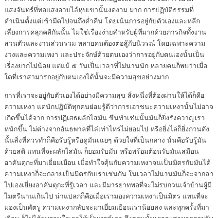
แสงจันทร์ที่ทอแสงอาบไล้หุบเขานั้นงดงาม มาก การปฏิบัติธรรมที่
ดำเนินตั้งแต่เช้ามืดไปจนถึงค่ำคืน โดยเน้นการอยู่กับตัวเองและหลีก
เลี่ยงการคลุกคลีกันนั้น ไม่ใช่เรื่องง่ายสำหรับผู้ที่มากด้วยภารกิจทั้งงาน
ส่วนตัวและงานส่วนรวม หลายคนต้องต่อสู้กับนิวรณ์ โดยเฉพาะความ
ง่วงและความเหงา และประจักษ์ด้วยตนเองว่าการอยู่กับตนเองนั้นเป็น
เรื่องยากไม่น้อย แต่แม้ ๕ วันเป็นเวลาที่ไม่นานนัก หลายคนก็พบว่าเมื่อ
ใดที่เราสามารถอยู่กับตนเองได้นั้นจะมีความสุขอย่างมาก
การที่เราจะอยู่กับตัวเองได้อย่างมีความสุข สิ่งหนึ่งที่ต้องผ่านให้ได้ก็คือ
ความเหงา แต่นักปฏิบัติทุกคนย่อมรู้ดีว่าการเอาชนะความเหงานั้นไม่อาจ
เกิดขึ้นได้จาก การปฏิเสธผลักไสมัน ขืนทำเช่นนั้นมันก็ยิ่งรังควาญเรา
หนักขึ้น ไม่ต่างจากอันธพาลที่ไล่เท่าไหร่ไม่ยอมไป หรือยิ่งไล่ก็ยิ่งกวนดัง
นั้นสิ่งที่ควรทำก็คือรับรู้หรือดูมันเฉยๆ ด้วยใจที่เป็นกลาง นั่นคือรับรู้มัน
ด้วยสติ แทนที่จะผลักไสมัน ก็ยอมรับมัน หรือพร้อมต้อนรับมันเสมือน
อาคันตุกะที่มาเยี่ยมเยือน เมื่อทำใจคุ้นกับความเหงาจนเป็นมิตรกับมันได้
ความเหงาก็จะกลายเป็นมิตรกับเราเช่นกัน ในเวลาไม่นานมันก็จะจากลา
ไปเองเยี่ยงอาคันตุกะที่รู้เวลา และมีมารยาทพอที่จะไม่รบกวนเจ้าบ้านผู้มี
ไมตรีนานเกินไป น่าแปลกก็คือเมื่อเรามองความเหงาเป็นมิตร แทนที่จะ
มองเป็นศัตรู ความเหงากลับจะมาเยี่ยมเยือนเราน้อยลง และทุกครั้งที่มา