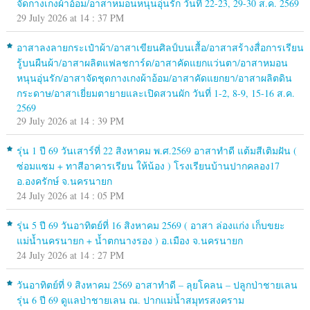
จัดกางเกงผ้าอ้อม/อาสาหมอนหนุนอุ่นรัก วันที่ 22-23, 29-30 ส.ค. 2569
29 July 2026 at 14 : 37 PM
อาสาลงลายกระเป๋าผ้า/อาสาเขียนศิลป์บนเสื้อ/อาสาสร้างสื่อการเรียน
รู้บนผืนผ้า/อาสาผลิตแฟลชการ์ด/อาสาคัดแยกแว่นตา/อาสาหมอน
หนุนอุ่นรัก/อาสาจัดชุดกางเกงผ้าอ้อม/อาสาคัดแยกยา/อาสาผลิตดิน
กระดาษ/อาสาเยี่ยมตายายและเปิดสวนผัก วันที่ 1-2, 8-9, 15-16 ส.ค.
2569
29 July 2026 at 14 : 39 PM
รุ่น 1 ปี 69 วันเสาร์ที่ 22 สิงหาคม พ.ศ.2569 อาสาทำดี แต้มสีเติมฝัน (
ซ่อมแซม + ทาสีอาคารเรียน ให้น้อง ) โรงเรียนบ้านปากคลอง17
อ.องครักษ์ จ.นครนายก
24 July 2026 at 14 : 05 PM
รุ่น 5 ปี 69 วันอาทิตย์ที่ 16 สิงหาคม 2569 ( อาสา ล่องแก่ง เก็บขยะ
แม่น้ำนครนายก + น้ำตกนางรอง ) อ.เมือง จ.นครนายก
24 July 2026 at 14 : 27 PM
วันอาทิตย์ที่ 9 สิงหาคม 2569 อาสาทำดี – ลุยโคลน – ปลูกป่าชายเลน
รุ่น 6 ปี 69 ดูแลป่าชายเลน ณ. ปากแม่น้ำสมุทรสงคราม