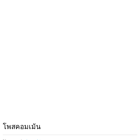
โพสคอมเม้น