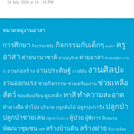
24 July 2026 at 14 : 18 PM
หมวดหมู่งานอาสา
ครู
กิจกรรมกับเด็กๆ
การศึกษา
กิจกรรม BBL
คนชรา
อาสา
ค่ายนานาชาติ
ค่ายอาสา
ค่ายอนุรักษ์
ค่ายเกษตร
งาน
งานศิลปะ
งานประดิษฐ์
งานก่อสร้าง
งานฝีมือ
IT
ช่วยเหลือ
งานออกแรง
ช่วยกิจกรรม
ช่วยเตรียมงาน
สัตว์
ทาสี
ทำความสะอาด
ดูแลเด็ก
ซ่อมห้องเรียน
ปลูกป่า
ปลูกปะการัง
ทำยางยืด
ทำโป่ง
บริจาค
ปลูกต้นไม้
ปลูกป่าชายเลน
ผู้ป่วย
ผู้พิการ
ฝึกอบรม
ปลูกป่าโกงกาง
สร้างฝาย
พัฒนาชุมชน
สร้างบ้านดิน
สิ่งแวดล้อม
สตรี