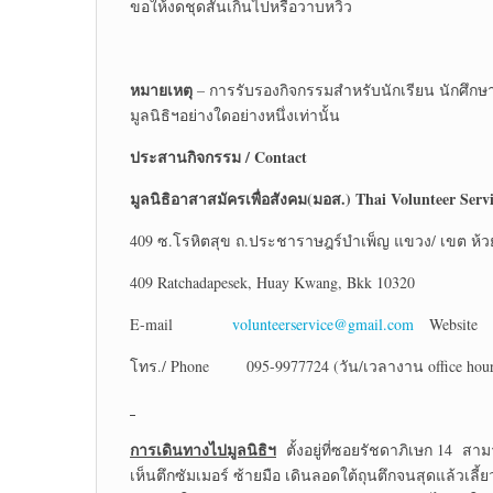
ขอให้งดชุดสั้นเกินไปหรือวาบหวิว
หมายเหตุ
– การรับรองกิจกรรมสำหรับนักเรียน นักศึกษ
มูลนิธิฯอย่างใดอย่างหนึ่งเท่านั้น
ประสานกิจกรรม
/ Contact
มูลนิธิอาสาสมัครเพื่อสังคม(มอส.)
Thai Volunteer Serv
409 ซ.โรหิตสุข ถ.ประชาราษฎร์บำเพ็ญ แขวง/ เขต ห้ว
409 Ratchadapesek, Huay Kwang, Bkk 10320
E-mail
volunteerservice@gmail.com
Websi
โทร./ Phone 095-9977724 (วัน/เวลางาน office hour 
การเดินทางไปมูลนิธิฯ
ตั้งอยู่ที่ซอยรัชดาภิเษก 14 สา
เห็นตึกซัมเมอร์ ซ้ายมือ เดินลอดใต้ถุนตึกจนสุดแล้วเลี้ย