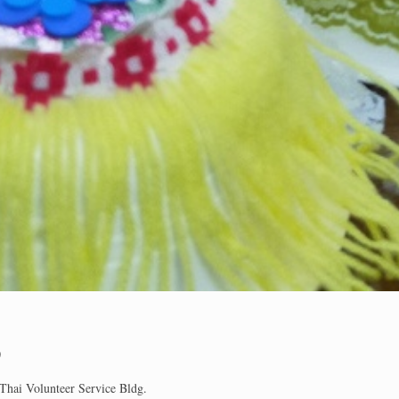
0
hai Volunteer Service Bldg.