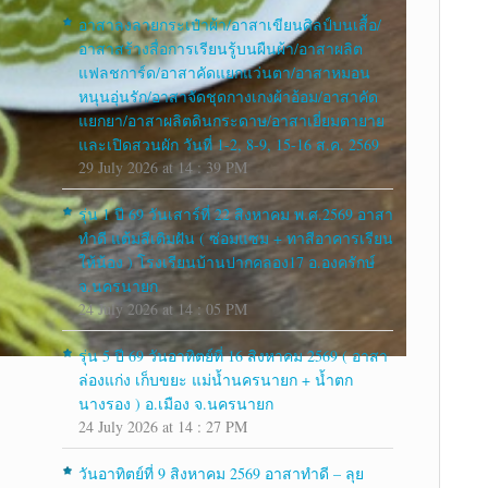
อาสาลงลายกระเป๋าผ้า/อาสาเขียนศิลป์บนเสื้อ/
อาสาสร้างสื่อการเรียนรู้บนผืนผ้า/อาสาผลิต
แฟลชการ์ด/อาสาคัดแยกแว่นตา/อาสาหมอน
หนุนอุ่นรัก/อาสาจัดชุดกางเกงผ้าอ้อม/อาสาคัด
แยกยา/อาสาผลิตดินกระดาษ/อาสาเยี่ยมตายาย
และเปิดสวนผัก วันที่ 1-2, 8-9, 15-16 ส.ค. 2569
29 July 2026 at 14 : 39 PM
รุ่น 1 ปี 69 วันเสาร์ที่ 22 สิงหาคม พ.ศ.2569 อาสา
ทำดี แต้มสีเติมฝัน ( ซ่อมแซม + ทาสีอาคารเรียน
ให้น้อง ) โรงเรียนบ้านปากคลอง17 อ.องครักษ์
จ.นครนายก
24 July 2026 at 14 : 05 PM
รุ่น 5 ปี 69 วันอาทิตย์ที่ 16 สิงหาคม 2569 ( อาสา
ล่องแก่ง เก็บขยะ แม่น้ำนครนายก + น้ำตก
นางรอง ) อ.เมือง จ.นครนายก
24 July 2026 at 14 : 27 PM
วันอาทิตย์ที่ 9 สิงหาคม 2569 อาสาทำดี – ลุย