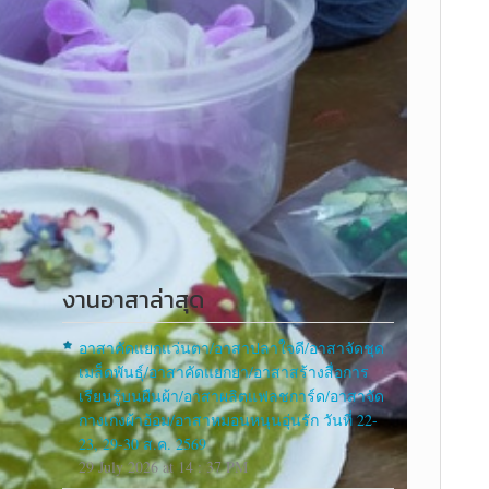
งานอาสาล่าสุด
อาสาคัดแยกแว่นตา/อาสาปลาใจดี/อาสาจัดชุด
เมล็ดพันธุ์/อาสาคัดแยกยา/อาสาสร้างสื่อการ
เรียนรู้บนผืนผ้า/อาสาผลิตแฟลชการ์ด/อาสาจัด
กางเกงผ้าอ้อม/อาสาหมอนหนุนอุ่นรัก วันที่ 22-
23, 29-30 ส.ค. 2569
29 July 2026 at 14 : 37 PM