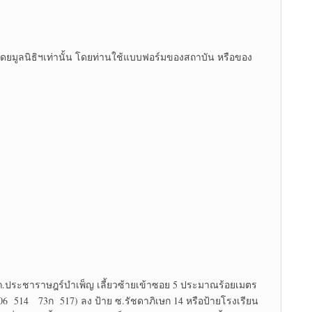
โดยมูลนิธิฯเท่านั้น โดยท่านใช้แบบฟอร์มของสถาบัน หรือของ
 ถ.ประชาราษฎร์บำเพ็ญ เลี้ยวซ้ายเข้าซอย 5 ประมาณร้อยเมตร
 514 73ก 517) ลง ป้าย ซ.รัชดาภิเษก 14 หรือป้ายโรงเรียน