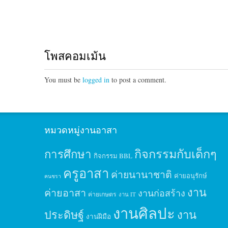
โพสคอมเม้น
You must be
logged in
to post a comment.
หมวดหมู่งานอาสา
กิจกรรมกับเด็กๆ
การศึกษา
กิจกรรม BBL
ครูอาสา
ค่ายนานาชาติ
ค่ายอนุรักษ์
คนชรา
งาน
ค่ายอาสา
งานก่อสร้าง
ค่ายเกษตร
งาน IT
งานศิลปะ
ประดิษฐ์
งาน
งานฝีมือ