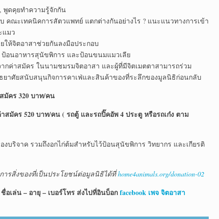
, พูดคุยทำความรู้จักกัน
์ กับ คณะเทคนิคการสัตวแพทย์ แตกต่างกันอย่างไร ? แนะแนวทางการเข้า
และแมว
 โดยให้จิตอาสาช่วยกันลงมือประกอบ
ิการ ป้อนอาหารสุนัขพิการ และป้อนขนมแมวเลีย
 งบจากค่าสมัคร ในนามชมรมจิตอาสา และผู้ที่มีจิตเมตตาสามารถร่วม
อัธยาศัยสนับสนุนกิจการคาเฟ่และสินค้าของที่ระลึกของมูลนิธิก่อนกลับ
่าสมัคร 320 บาท/คน
าสมัคร 520 บาท/คน ( รถตู้ และรถปิ๊คอัพ 4 ประตู หรือรถเก๋ง ตาม
ของบริจาค รวมถึงอกไก่ต้มสำหรับไว้ป้อนสุนัขพิการ วิทยากร และเกียรติ
รสิ่งของที่เป็นประโยชน์ต่อมูลนิธิได้ที่
home4animals.org/donation-02
ชื่อเล่น – อายุ – เบอร์โทร ส่งไปที่อินบ็อก
facebook เพจ จิตอาสา