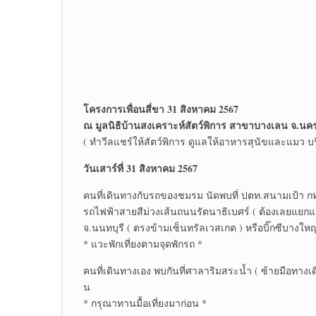
โครงการเพื่อนสี่ขา 31 สิงหาคม 2567
ณ มูลนิธิบ้านสงเคราะห์สัตว์พิการ สาขาบางเลน จ.น
( ทำวีลแชร์ให้สัตว์พิการ ดูแลให้อาหารสุนัขและแมว บร
วันเสาร์ที่ 31 สิงหาคม 2567
คนที่เดินทางกับรถของชมรม นัดพบที่ ปตท.สนามเป้า กท
รถไฟฟ้าสายสีม่วงเส้นถนนรัตนาธิเบศร์ ( ต้องเลยแยกแคร
จ.นนทบุรี ( ตรงข้ามเซ็นทรัลเวสเกต ) หรือบิ๊กซีบางใหญ
* แวะพักเที่ยงตามจุดพักรถ *
คนที่เดินทางเอง พบกันที่ศาลาริมสระน้ำ ( ซ้ายมือทางเ
น
* กรุณาทานมื้อเที่ยงมาก่อน *