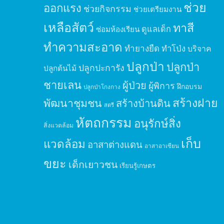
ช่วย
ออกแรง
ช่วยกิจกรรม
ช่วยเตรียมงาน
เหลือสัตว์
ทาสี
ดูแลเด็ก
ซ่อมห้องเรียน
ทำความสะอาด
ทำยางยืด
ทำโป่ง
บริจาค
ปลูกป่า
ปลูกป่า
ปลูกปะการัง
ปลูกต้นไม้
ชายเลน
ผู้ป่วย
ผู้พิการ
ฝึกอบรม
ปลูกป่าโกงกาง
สร้างฝาย
พัฒนาชุมชน
สร้างบ้านดิน
สตรี
หัตถกรรม
อนุรักษ์สิ่ง
สิ่งแวดล้อม
เก็บ
แวดล้อม
อาสาต่างแดน
อาสาอาเซียน
ขยะ
เด็กเยาวชน
เรียนรู้เกษตร