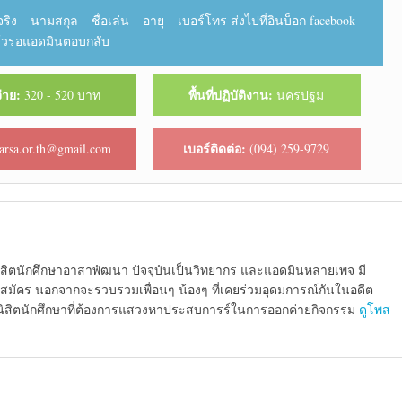
ริง – นามสกุล – ชื่อเล่น – อายุ – เบอร์โทร ส่งไปที่อินบ็อก facebook
 แล้วรอแอดมินตอบกลับ
จ่าย:
พื้นที่ปฏิบัติงาน:
320 - 520 บาท
นครปฐม
เบอร์ติดต่อ:
tarsa.or.th@gmail.com
(094) 259-9729
ยนิสิตนักศึกษาอาสาพัฒนา ปัจจุบันเป็นวิทยากร และแอดมินหลายเพจ มี
าสมัคร นอกจากจะรวบรวมเพื่อนๆ น้องๆ ที่เคยร่วมอุดมการณ์กันในอดีต
าะนิสิตนักศึกษาที่ต้องการแสวงหาประสบการร์ในการออกค่ายกิจกรรม
ดูโพส