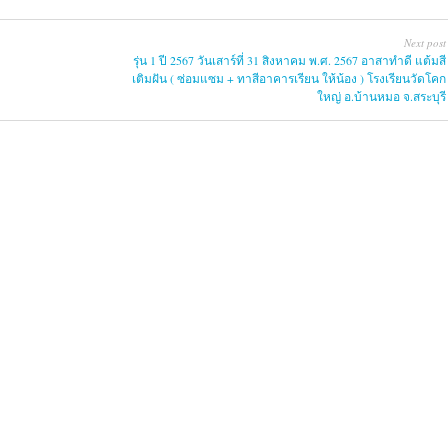
Next post
รุ่น 1 ปี 2567 วันเสาร์ที่ 31 สิงหาคม พ.ศ. 2567 อาสาทำดี แต้มสี
เติมฝัน ( ซ่อมแซม + ทาสีอาคารเรียน ให้น้อง ) โรงเรียนวัดโคก
ใหญ่ อ.บ้านหมอ จ.สระบุรี