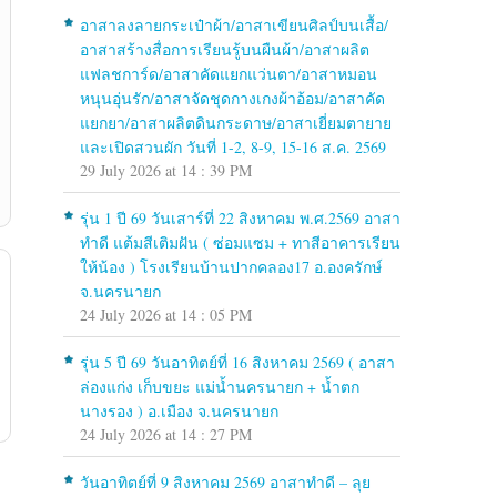
อาสาลงลายกระเป๋าผ้า/อาสาเขียนศิลป์บนเสื้อ/
อาสาสร้างสื่อการเรียนรู้บนผืนผ้า/อาสาผลิต
แฟลชการ์ด/อาสาคัดแยกแว่นตา/อาสาหมอน
หนุนอุ่นรัก/อาสาจัดชุดกางเกงผ้าอ้อม/อาสาคัด
แยกยา/อาสาผลิตดินกระดาษ/อาสาเยี่ยมตายาย
และเปิดสวนผัก วันที่ 1-2, 8-9, 15-16 ส.ค. 2569
29 July 2026 at 14 : 39 PM
รุ่น 1 ปี 69 วันเสาร์ที่ 22 สิงหาคม พ.ศ.2569 อาสา
ทำดี แต้มสีเติมฝัน ( ซ่อมแซม + ทาสีอาคารเรียน
ให้น้อง ) โรงเรียนบ้านปากคลอง17 อ.องครักษ์
จ.นครนายก
24 July 2026 at 14 : 05 PM
รุ่น 5 ปี 69 วันอาทิตย์ที่ 16 สิงหาคม 2569 ( อาสา
ล่องแก่ง เก็บขยะ แม่น้ำนครนายก + น้ำตก
นางรอง ) อ.เมือง จ.นครนายก
24 July 2026 at 14 : 27 PM
วันอาทิตย์ที่ 9 สิงหาคม 2569 อาสาทำดี – ลุย