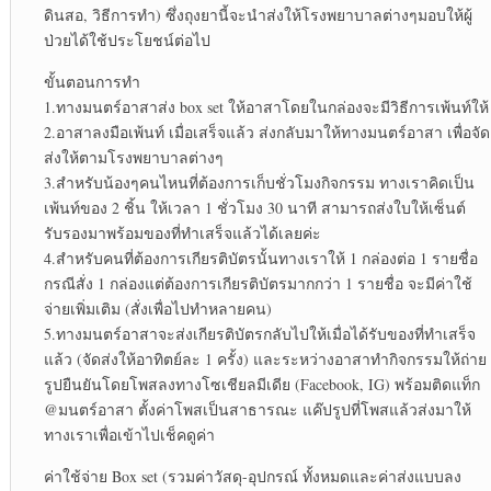
ดินสอ, วิธีการทำ) ซึ่งถุงยานี้จะนำส่งให้โรงพยาบาลต่างๆมอบให้ผู้
ป่วยได้ใช้ประโยชน์ต่อไป
ขั้นตอนการทำ
1.ทางมนตร์อาสาส่ง box set ให้อาสาโดยในกล่องจะมีวิธีการเพ้นท์ให้
2.อาสาลงมือเพ้นท์ เมื่อเสร็จแล้ว ส่งกลับมาให้ทางมนตร์อาสา เพื่อจัด
ส่งให้ตามโรงพยาบาลต่างๆ
3.สำหรับน้องๆคนไหนที่ต้องการเก็บชั่วโมงกิจกรรม ทางเราคิดเป็น
เพ้นท์ของ 2 ชิ้น ให้เวลา 1 ชั่วโมง 30 นาที สามารถส่งใบให้เซ็นต์
รับรองมาพร้อมของที่ทำเสร็จแล้วได้เลยค่ะ
4.สำหรับคนที่ต้องการเกียรติบัตรนั้นทางเราให้ 1 กล่องต่อ 1 รายชื่อ
กรณีสั่ง 1 กล่องแต่ต้องการเกียรติบัตรมากกว่า 1 รายชื่อ จะมีค่าใช้
จ่ายเพิ่มเติม (สั่งเพื่อไปทำหลายคน)
5.ทางมนตร์อาสาจะส่งเกียรติบัตรกลับไปให้เมื่อได้รับของที่ทำเสร็จ
แล้ว (จัดส่งให้อาทิตย์ละ 1 ครั้ง) และระหว่างอาสาทำกิจกรรมให้ถ่าย
รูปยืนยันโดยโพสลงทางโซเชียลมีเดีย (Facebook, IG) พร้อมติดแท็ก
@มนตร์อาสา ตั้งค่าโพสเป็นสาธารณะ แค๊ปรูปที่โพสแล้วส่งมาให้
ทางเราเพื่อเข้าไปเช็คดูค่า
ค่าใช้จ่าย Box set (รวมค่าวัสดุ-อุปกรณ์ ทั้งหมดและค่าส่งแบบลง