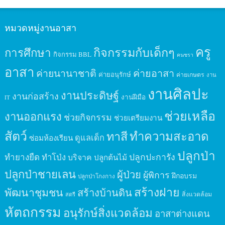
หมวดหมู่งานอาสา
ครู
กิจกรรมกับเด็กๆ
การศึกษา
กิจกรรม BBL
คนชรา
อาสา
ค่ายนานาชาติ
ค่ายอาสา
ค่ายอนุรักษ์
ค่ายเกษตร
งาน
งานศิลปะ
งานประดิษฐ์
งานก่อสร้าง
งานฝีมือ
IT
ช่วยเหลือ
งานออกแรง
ช่วยกิจกรรม
ช่วยเตรียมงาน
สัตว์
ทาสี
ทำความสะอาด
ดูแลเด็ก
ซ่อมห้องเรียน
ปลูกป่า
ปลูกปะการัง
ทำยางยืด
ทำโป่ง
บริจาค
ปลูกต้นไม้
ปลูกป่าชายเลน
ผู้ป่วย
ผู้พิการ
ฝึกอบรม
ปลูกป่าโกงกาง
สร้างฝาย
พัฒนาชุมชน
สร้างบ้านดิน
สิ่งแวดล้อม
สตรี
หัตถกรรม
อนุรักษ์สิ่งแวดล้อม
อาสาต่างแดน