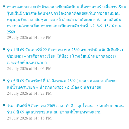
อาสาลงลายกระเป๋าผ้า/อาสาเขียนศิลป์บนเสื้อ/อาสาสร้างสื่อการเรียน
รู้บนผืนผ้า/อาสาผลิตแฟลชการ์ด/อาสาคัดแยกแว่นตา/อาสาหมอน
หนุนอุ่นรัก/อาสาจัดชุดกางเกงผ้าอ้อม/อาสาคัดแยกยา/อาสาผลิตดิน
กระดาษ/อาสาเยี่ยมตายายและเปิดสวนผัก วันที่ 1-2, 8-9, 15-16 ส.ค.
2569
29 July 2026 at 14 : 39 PM
รุ่น 1 ปี 69 วันเสาร์ที่ 22 สิงหาคม พ.ศ.2569 อาสาทำดี แต้มสีเติมฝัน (
ซ่อมแซม + ทาสีอาคารเรียน ให้น้อง ) โรงเรียนบ้านปากคลอง17
อ.องครักษ์ จ.นครนายก
24 July 2026 at 14 : 05 PM
รุ่น 5 ปี 69 วันอาทิตย์ที่ 16 สิงหาคม 2569 ( อาสา ล่องแก่ง เก็บขยะ
แม่น้ำนครนายก + น้ำตกนางรอง ) อ.เมือง จ.นครนายก
24 July 2026 at 14 : 27 PM
วันอาทิตย์ที่ 9 สิงหาคม 2569 อาสาทำดี – ลุยโคลน – ปลูกป่าชายเลน
รุ่น 6 ปี 69 ดูแลป่าชายเลน ณ. ปากแม่น้ำสมุทรสงคราม
24 July 2026 at 14 : 18 PM