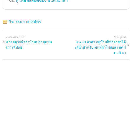
ขึ้น
ดูโพสทั้งหมดของ มนตร์อาสา
กิจกรรมอาสาสมัคร
Previous post
Next post
ค่ายอนุรักษ์วางบ้านปลาชุมชน
Box set อาสา อยู่บ้านก็ทำอาสาได้
เกาะพิทักษ์
(สีน้ำสำหรับเพ้นท์ผ้าไม่ก่อสารเคมี
ตกค้าง)