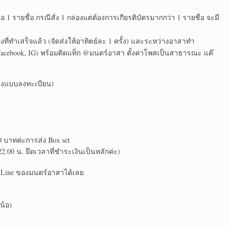
อ 1 รายชื่อ กรณีสั่ง 1 กล่องแต่ต้องการเกียรติบัตรมากกว่า 1 รายชื่อ จะมี
งที่ทำเสร็จแล้ว (จัดส่งให้อาทิตย์ละ 1 ครั้ง) และระหว่างอาสาทำ
Facebook, IG) พร้อมติดแท็ก @มนตร์อาสา ตั้งค่าโพสเป็นสาธารณะ แค๊
าส่งแบบลงทะเบียน)
0 บาทค่ะการส่ง Box set
2.00 น. ยึดเวลาที่ชำระเงินเป็นหลักค่ะ)
อแอด Line ของมนตร์อาสาได้เลย
น้อ)