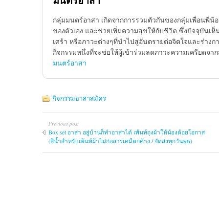
มนตร์อาสา
กลุ่มมนตร์อาสา เกิดจากการรวมตัวกันของกลุ่มเพื่อนพี่
ของตัวเอง และช่วยเพิ่มความสุขให้กับชีวิต ซึ่งปัจจุบั
เศร้า หรือภาวะต่างๆที่นำไปสู่อันตรายต่อจิตใจและร่างกาย
กิจกรรมหนึ่งที่จะช่ยให้ผู้เข้าร่วมลดภาวะความเครียดจ
มนตร์อาสา
กิจกรรมอาสาสมัคร
Previous post
Box set อาสา อยู่บ้านก็ทำอาสาได้ เพ้นท์ถุงผ้าให้น้องด้อยโอกาส
(สีน้ำสำหรับเพ้นท์ผ้าไม่ก่อสารเคมีตกค้าง / จัดส่งทุกวันพุธ)