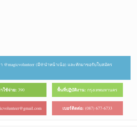
า @magicvolunteer (มี@นำหน้าเน้อ) และทักมาขอรับใบสมัคร
่าใช้จ่าย:
พื้นที่ปฏิบัติงาน:
390
กรุงเทพมหานคร
เบอร์ติดต่อ:
cvolunteer@gmail.com
(087) 677-6733