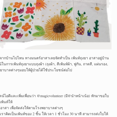
จากบ้านไปไหน ทางมนตร์อาสาเลยจัดทำเป็น เพ้นท์ถุงยา อาสาอยู่บ้าน
ารเพ้นท์ถุงยาแบบถุงผ้า (ถุงผ้า, สีเพ้นท์ผ้า, พู่กัน, ถาดสี, แผ่นรอง,
งพยาบาลต่างๆมอบให้ผู้ป่วยได้ใช้ประโยชน์ต่อไป
ไอดีและเพิ่มเพื่อนว่า @magicvolunteer (มี@นำหน้าเน้อ) ทักมาขอใบ
พ้นท์ให้
ร์อาสา เพื่อจัดส่งให้ตามโรงพยาบาลต่างๆ
ราคิดเป็นเพ้นท์ของ 2 ชิ้น ให้เวลา 1 ชั่วโมง 30 นาที สามารถส่งใบให้