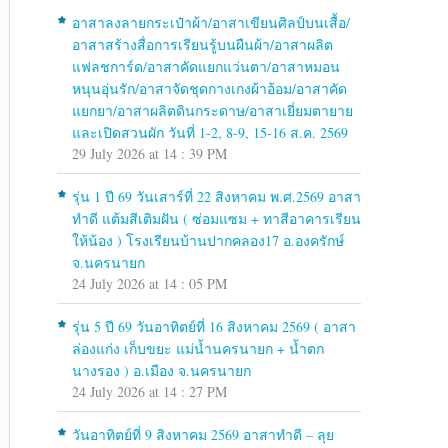
อาสาลงลายกระเป๋าผ้า/อาสาเขียนศิลป์บนเสื้อ/
อาสาสร้างสื่อการเรียนรู้บนผืนผ้า/อาสาผลิต
แฟลชการ์ด/อาสาคัดแยกแว่นตา/อาสาหมอน
หนุนอุ่นรัก/อาสาจัดชุดกางเกงผ้าอ้อม/อาสาคัด
แยกยา/อาสาผลิตดินกระดาษ/อาสาเยี่ยมตายาย
และเปิดสวนผัก วันที่ 1-2, 8-9, 15-16 ส.ค. 2569
29 July 2026 at 14 : 39 PM
รุ่น 1 ปี 69 วันเสาร์ที่ 22 สิงหาคม พ.ศ.2569 อาสา
ทำดี แต้มสีเติมฝัน ( ซ่อมแซม + ทาสีอาคารเรียน
ให้น้อง ) โรงเรียนบ้านปากคลอง17 อ.องครักษ์
จ.นครนายก
24 July 2026 at 14 : 05 PM
รุ่น 5 ปี 69 วันอาทิตย์ที่ 16 สิงหาคม 2569 ( อาสา
ล่องแก่ง เก็บขยะ แม่น้ำนครนายก + น้ำตก
นางรอง ) อ.เมือง จ.นครนายก
24 July 2026 at 14 : 27 PM
วันอาทิตย์ที่ 9 สิงหาคม 2569 อาสาทำดี – ลุย