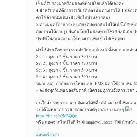
เซ็นต์รับรองมาพร้อมของที่ทำเสร็จแล้วได้เลยค่ะ
4.สำหรับคนที่ต้องการเกียรติบัตรนั้นทางเราให้ 1 กล่องต่
ค่าใช้จ่ายเพิ่มเติม (สั่งเพื่อไปทำหลายคน)
5.ทางมนตร์อาสาจะส่งเกียรติบัตรกลับไปให้เมื่อได้รับขอ
กิจกรรมให้ถ่ายรูปยืนยันโดยโพสลงทางโซเชียลมีเดีย (
ปรูปที่โพสแล้วส่งมาให้ทางเราเพื่อเข้าไปเช็คดูค่า
ค่าใช้จ่าย Box set (รวมค่าวัสดุ-อุปกรณ์ ทั้งหมดและค่
Set 1 : ถุงยา 2 ชิ้น ราคา 390 บาท
Set 2 : ถุงยา 4 ชิ้น ราคา 470 บาท
Set 3 : ถุงยา 6 ชิ้น ราคา 540 บาท
Set 4 : ถุงยา 8 ชิ้น ราคา 590 บาท
หมายเหตุ: ถ้าต้องการให้ส่งแบบ EMS มีค่าใช้จ่ายเพิ่ม 6
– จะส่งทุกวันพุธของสัปดาห์ (ปิดรอบทุกวันอังคารเวลา 2
….
สนใจสั่ง box set อาสา ติดต่อได้ที่ลิ้งค์ข้างล่างนี้เพื่
จะได้ไม่พลาดข่าวสารกิจกรรมดีๆจากเรา เนอะๆ
https://lin.ee/b2M3QQz
หรือ แอดจากไลน์ไอดีว่า @magicvolunteer (มี@นำหน้าเ
…
#มนตร์อาสา