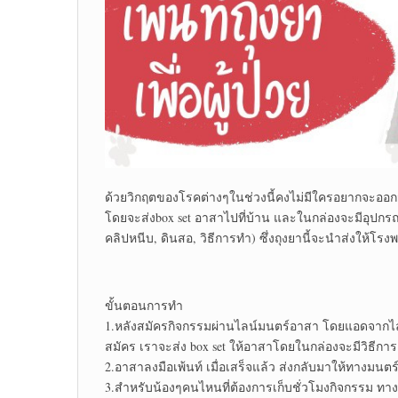
ด้วยวิกฤตของโรคต่างๆในช่วงนี้คงไม่มีใครอยากจะออก
โดยจะส่งbox set อาสาไปที่บ้าน และในกล่องจะมีอุปกรณ์ในก
คลิปหนีบ, ดินสอ, วิธีการทำ) ซึ่งถุงยานี้จะนำส่งให้โร
ขั้นตอนการทำ
1.หลังสมัครกิจกรรมผ่านไลน์มนตร์อาสา โดยแอดจากไลน์
สมัคร เราจะส่ง box set ให้อาสาโดยในกล่องจะมีวิธีการเ
2.อาสาลงมือเพ้นท์ เมื่อเสร็จแล้ว ส่งกลับมาให้ทางมนต
3.สำหรับน้องๆคนไหนที่ต้องการเก็บชั่วโมงกิจกรรม ทางเ