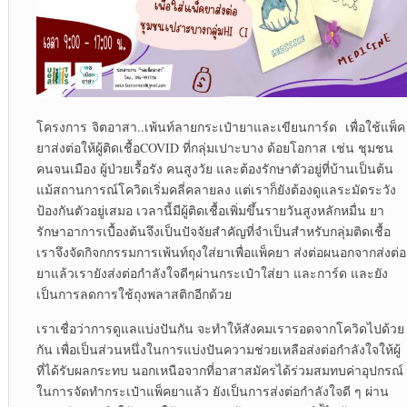
โครงการ จิตอาสา..เพ้นท์ลายกระเป๋ายาและเขียนการ์ด เพื่อใช้แพ็ค
ยาส่งต่อให้ผู้ติดเชื้อCOVID ที่กลุ่มเปาะบาง ด้อยโอกาส เช่น ชุมชน
คนจนเมือง ผู้ป่วยเรื้อรัง คนสูงวัย และต้องรักษาตัวอยู่ที่บ้านเป็นต้น
แม้สถานการณ์โควิดเริ่มคลี่คลายลง แต่เราก็ยังต้องดูแลระมัดระวัง
ป้องกันตัวอยู่เสมอ เวลานี้มีผู้ติดเชื้อเพิ่มขึ้นรายวันสูงหลักหมื่น ยา
รักษาอาการเบื้องต้นจึงเป็นปัจจัยสำคัญที่จำเป็นสำหรับกลุ่มติดเชื้อ
เราจึงจัดกิจกกรรมการเพ้นท์ถุงใส่ยาเพื่อแพ็คยา ส่งต่อผนอกจากส่งต่อ
ยาแล้วเรายังส่งต่อกำลังใจดีๆผ่านกระเป๋าใส่ยา และการ์ด และยัง
เป็นการลดการใช้ถุงพลาสติกอีกด้วย
เราเชื่อว่าการดูแลแบ่งปันกัน จะทำให้สังคมเรารอดจากโควิดไปด้วย
กัน เพื่อเป็นส่วนหนึ่งในการแบ่งปันความช่วยเหลือส่งต่อกำลังใจให้ผู้
ที่ได้รับผลกระทบ นอกเหนือจากที่อาสาสมัครได้ร่วมสมทบค่าอุปกรณ์
ในการจัดทำกระเป๋าแพ็คยาแล้ว ยังเป็นการส่งต่อกำลังใจดี ๆ ผ่าน