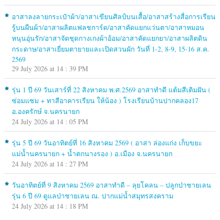
อาสาลงลายกระเป๋าผ้า/อาสาเขียนศิลป์บนเสื้อ/อาสาสร้างสื่อการเรียน
รู้บนผืนผ้า/อาสาผลิตแฟลชการ์ด/อาสาคัดแยกแว่นตา/อาสาหมอน
หนุนอุ่นรัก/อาสาจัดชุดกางเกงผ้าอ้อม/อาสาคัดแยกยา/อาสาผลิตดิน
กระดาษ/อาสาเยี่ยมตายายและเปิดสวนผัก วันที่ 1-2, 8-9, 15-16 ส.ค.
2569
29 July 2026 at 14 : 39 PM
รุ่น 1 ปี 69 วันเสาร์ที่ 22 สิงหาคม พ.ศ.2569 อาสาทำดี แต้มสีเติมฝัน (
ซ่อมแซม + ทาสีอาคารเรียน ให้น้อง ) โรงเรียนบ้านปากคลอง17
อ.องครักษ์ จ.นครนายก
24 July 2026 at 14 : 05 PM
รุ่น 5 ปี 69 วันอาทิตย์ที่ 16 สิงหาคม 2569 ( อาสา ล่องแก่ง เก็บขยะ
แม่น้ำนครนายก + น้ำตกนางรอง ) อ.เมือง จ.นครนายก
24 July 2026 at 14 : 27 PM
วันอาทิตย์ที่ 9 สิงหาคม 2569 อาสาทำดี – ลุยโคลน – ปลูกป่าชายเลน
รุ่น 6 ปี 69 ดูแลป่าชายเลน ณ. ปากแม่น้ำสมุทรสงคราม
24 July 2026 at 14 : 18 PM