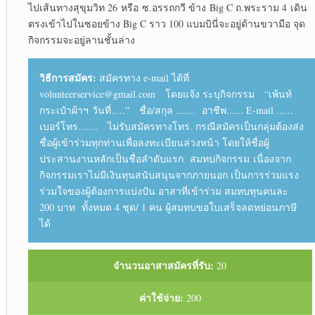
ไปเส้นทางสุขุมวิท 26 หรือ ซ.อรรถกวี ข้าง Big C ถ.พระราม 4 เดิน
ตรงเข้าไปในซอยข้าง Big C ราว 100 แบมบินี่จะอยู่ด้านขวามือ จุด
กิจกรรมจะอยู่ลานชั้นล่าง
วิธีการสมัคร:
สมัครทาง e-mail ได้ที่
volunteerservice@gmail.com โดยแจ้ง ระบุกิจกรรม “เพ้นท์
กระเป๋าผ้าฯ วันที่.....” ชื่อ/สกุล ....... อาชีพ...... E-mail ......
เบอร์โทร....... ไม่รับสมัครทางโทร. กรณีสมัครเป็นกลุ่มต้องส่ง
ชื่อผู้เข้าร่วมทุกท่านเพื่อลงทะเบียนล่วงหน้า โดยให้ชื่อผู้
ประสานงานหลักเป็นชื่อลำดับแรก สมทบกิจกรรม เนื่องจาก
กิจกรรมเราไม่มีเงินทุนสนับสนุนจากภายนอก เป็นการร่วมแรง
ร่วมใจของผู้ต้องการแบ่งปัน อาสาที่เข้าร่วม สมทบทุนคนละ
200 บาท ทั้งหมด 4 ชุด/ 1 คน ผู้สมทบขอใบเสร็จลดหย่อนภาษี
ได้
จำนวนอาสาสมัครที่รับ:
20
ค่าใช้จ่าย:
200