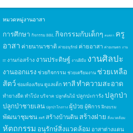
หมวดหมู่งานอาสา
ครู
กิจกรรมกับเด็กๆ
การศึกษา
กิจกรรม BBL
คนชรา
อาสา
ค่ายนานาชาติ
ค่ายอาสา
ค่ายอนุรักษ์
ค่ายเกษตร
งาน
งานศิลปะ
งานประดิษฐ์
งานก่อสร้าง
งานฝีมือ
IT
ช่วยเหลือ
งานออกแรง
ช่วยกิจกรรม
ช่วยเตรียมงาน
สัตว์
ทาสี
ทำความสะอาด
ดูแลเด็ก
ซ่อมห้องเรียน
ปลูกป่า
ปลูกปะการัง
ทำยางยืด
ทำโป่ง
บริจาค
ปลูกต้นไม้
ปลูกป่าชายเลน
ผู้ป่วย
ผู้พิการ
ฝึกอบรม
ปลูกป่าโกงกาง
สร้างฝาย
พัฒนาชุมชน
สร้างบ้านดิน
สิ่งแวดล้อม
สตรี
หัตถกรรม
อนุรักษ์สิ่งแวดล้อม
อาสาต่างแดน