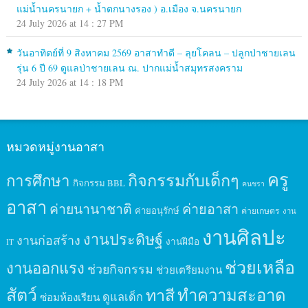
แม่น้ำนครนายก + น้ำตกนางรอง ) อ.เมือง จ.นครนายก
24 July 2026 at 14 : 27 PM
วันอาทิตย์ที่ 9 สิงหาคม 2569 อาสาทำดี – ลุยโคลน – ปลูกป่าชายเลน
รุ่น 6 ปี 69 ดูแลป่าชายเลน ณ. ปากแม่น้ำสมุทรสงคราม
24 July 2026 at 14 : 18 PM
หมวดหมู่งานอาสา
ครู
กิจกรรมกับเด็กๆ
การศึกษา
กิจกรรม BBL
คนชรา
อาสา
ค่ายนานาชาติ
ค่ายอาสา
ค่ายอนุรักษ์
ค่ายเกษตร
งาน
งานศิลปะ
งานประดิษฐ์
งานก่อสร้าง
งานฝีมือ
IT
ช่วยเหลือ
งานออกแรง
ช่วยกิจกรรม
ช่วยเตรียมงาน
สัตว์
ทาสี
ทำความสะอาด
ดูแลเด็ก
ซ่อมห้องเรียน