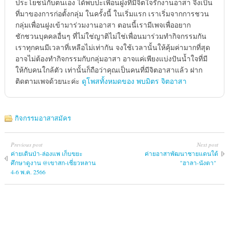
ประโยชน์กับตนเอง ได้พบปะเพื่อนฝูงที่มีจิตใจรักงานอาสา จึงเป็น
ที่มาของการก่อตั้งกลุ่ม ในครั้งนี้ ในเริ่มแรก เราเริ่มจากการชวน
กลุ่มเพื่อนฝูงเข้ามาร่วมงานอาสา ตอนนี้เรามีเพจเพื่ออยาก
ชักชวนบุคคลอื่นๆ ที่ไม่ใช่ญาติไม่ใช่เพื่อนมาร่วมทำกิจกรรมกัน
เราทุกคนมีเวลาที่เหลือไม่เท่ากัน จงใช้เวลานั้นให้คุ้มค่ามากที่สุด
อาจไม่ต้องทำกิจกรรมกับกลุ่มอาสา อาจแค่เพียงแบ่งปันน้ำใจที่มี
ให้กับคนใกล้ตัว เท่านั้นก็ถือว่าคุณเป็นคนที่มีจิตอาสาแล้ว ฝาก
ติดตามเพจด้วยนะค่ะ
ดูโพสทั้งหมดของ พบมิตร จิตอาสา
กิจกรรมอาสาสมัคร
Previous post
Next post
ค่ายเดินป่า-ล่องแพ เก็บขยะ
ค่ายอาสาพัฒนา​ชายแดนใต้
ศึกษาดูงาน @เขาสก-เชี่ยวหลาน
"ฮาลา-นังตา"
4-6 พ.ค. 2566