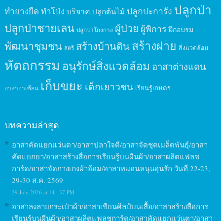
ปลูกป่า
ปลูกปะการัง
ทำยางยืด
ทำโป่ง
บริจาค
ปลูกต้นไม้
ปลูกป่าชายเลน
ผู้ป่วย
ผู้พิการ
ฝึกอบรม
ปลูกป่าโกงกาง
สร้างฝาย
พัฒนาชุมชน
สร้างบ้านดิน
สิ่งแวดล้อม
สตรี
หัตถกรรม
อนุรักษ์สิ่งแวดล้อม
อาสาต่างแดน
เก็บขยะ
เด็กเยาวชน
เรียนรู้เกษตร
อาสาอาเซียน
บทความล่าสุด
อาสาคัดแยกแว่นตา/อาสาปลาใจดี/อาสาจัดชุดเมล็ดพันธุ์/อาสา
คัดแยกยา/อาสาสร้างสื่อการเรียนรู้บนผืนผ้า/อาสาผลิตแฟลช
การ์ด/อาสาจัดกางเกงผ้าอ้อม/อาสาหมอนหนุนอุ่นรัก วันที่ 22-23,
29-30 ส.ค. 2569
29 July 2026 at 14 : 37 PM
อาสาลงลายกระเป๋าผ้า/อาสาเขียนศิลป์บนเสื้อ/อาสาสร้างสื่อการ
เรียนรู้บนผืนผ้า/อาสาผลิตแฟลชการ์ด/อาสาคัดแยกแว่นตา/อาสา