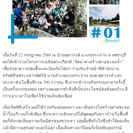
เมื่อวันที่ 22 กรกฎาคม 2560 ณ บ้านพุสวรรค์ อ.แก่งกระจาน จ.เพชรบุรี
ผมได้เข้าร่วมโครงการเฉลิมพระเกียรติ “จิตอาสาสร้างฝายชะลอน้ำ”
เพื่อรักษาความชุ่มชื้นและป้องกันไฟป่า ร่วมกับเจ้าหน้าที่สำนักงาน
ทรัพย์สินพระมหากษัตริย์ นายอำเภอแก่งกระจาน อบต.พุสวรรค์ และ
ประชาชนในพื้นที่รวม 300 กว่าคน ซึ่งการเข้าร่วมกิจกรรมอาสาครั้งนี้
เป็นครั้งแรกของผม เพราะผมอยากทำสิ่งที่เป็นประโยชน์ต่อสังคมบ้าง ดี
กว่าเอาเวลาไปเที่ยวใช้จ่ายเงินฟุ่มเฟือย
เม
ื่อเปิดพิธีเสร็จ ผมก็ได้ร่วมกันปล่อยปลา และเดินทางไปสร้างฝายชะลอ
น้ำในบริเวณใกล้เคียง ซึ่งระหว่างเดินทางก็ได้พูดคุยกับชาวบ้านในพื้นที่
ผมก็สังเกตเห็นความเป็นมิตรของพวกเขา รอยยิ้มที่จริงใจซึ่งทำให้ผมเห็น
แล้วมีความสุขอย่างบอกไม่ถูก เมื่อเดินทางมาถึงผมก็เริ่มหยิบอุปกรณ์