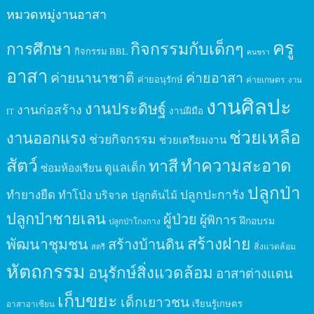
หมวดหมู่งานอาสา
ครู
กิจกรรมกับเด็กๆ
การศึกษา
กิจกรรม BBL
คนชรา
อาสา
ค่ายนานาชาติ
ค่ายอาสา
ค่ายอนุรักษ์
ค่ายเกษตร
งาน
งานศิลปะ
งานประดิษฐ์
งานก่อสร้าง
งานฝีมือ
IT
ช่วยเหลือ
งานออกแรง
ช่วยกิจกรรม
ช่วยเตรียมงาน
สัตว์
ทาสี
ทำความสะอาด
ดูแลเด็ก
ซ่อมห้องเรียน
ปลูกป่า
ปลูกปะการัง
ทำยางยืด
ทำโป่ง
บริจาค
ปลูกต้นไม้
ปลูกป่าชายเลน
ผู้ป่วย
ผู้พิการ
ฝึกอบรม
ปลูกป่าโกงกาง
สร้างฝาย
พัฒนาชุมชน
สร้างบ้านดิน
สิ่งแวดล้อม
สตรี
หัตถกรรม
อนุรักษ์สิ่งแวดล้อม
อาสาต่างแดน
เก็บขยะ
เด็กเยาวชน
เรียนรู้เกษตร
อาสาอาเซียน