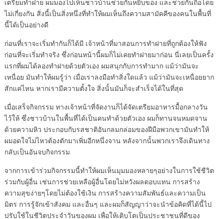
เตรียมทำฝาย ผมมองไปเห็นชาวบ้านช่วยกันหยิบของ และช่วยกันถือโดย
ไม่เกี่ยงกัน สิ่งนี้เป็นสิ่งหนึ่งที่ทำให้ผมเห็นถึงความสามัคคีของคนในพื้นที่
นี้ได้เป็นอย่างดี
ก่อนที่เราจะเริ่มทำกันก็ได้มี เจ้าหน้าที่มาสอนการทำฝายที่ถูกต้องให้ฟัง
ก่อนที่จะเริ่มทำจริง ซึ่งก่อนหน้านี้ผมก็ไม่เคยทำฝายมาก่อน นี่เลยเป็นครั้ง
แรกที่ผมได้ลองทำฝายด้วยตัวเอง ผมสนุกกับการทำมาก แม้ว่ามันจะ
เหนื่อย มันทำให้ผมรู้ว่า เมื่อเราลงมือทำสิ่งใดแล้ว แม้ว่ามันจะเหนื่อยยาก
สักแค่ไหน หากเรามีความตั้งใจ สิ่งนั้นมันก็จะสำเร็จได้ในที่สุด
เมื่อเสร็จกิจกรรม ทางเจ้าหน้าที่จัดงานก็ได้จัดเตรียมอาหารมื้อกลางวัน
ไว้ให้ ซึ่งชาวบ้านในพื้นที่ได้เป็นคนทำด้วยตัวเอง ผมก็ทานจนหมดจาน
ด้วยความหิว ประกอบกับรสชาติอันกลมกล่อมของฝีมือพวกเขามันทำให้
ผมอดใจไม่ไหวต้องตักมาเพิ่มอีกหนึ่งจาน หลังจากนั้นพวกเราจึงเดินทาง
กลับเป็นอันจบกิจกรรม
จากการเข้าร่วมกิจกรรมนี้ทำให้ผมเห็นมุมมองหลายๆอย่างในการใช้ชีวิต
ร่วมกับผู้อื่น เช่นการช่วยเหลือผู้อื่นโดยไม่หวังผลตอบแทน การสร้าง
ความสุขง่ายๆโดยไม่ต้องใช้เงิน การสร้างความสัมพันธ์และความเป็น
มิตร การรู้จักเข้าสังคม และอื่นๆ และผมก็สัญญาว่าจะนำข้อคิดที่ได้นี้ไป
ปรับใช้ในชีวิตประจำวันของผม เพื่อให้เติบโตเป็นประชาชนที่ดีของ