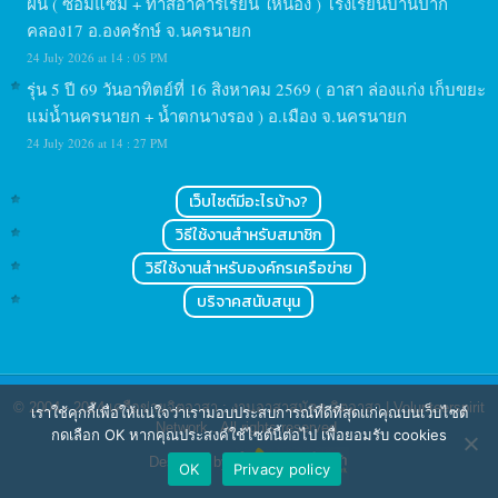
ฝัน ( ซ่อมแซม + ทาสีอาคารเรียน ให้น้อง ) โรงเรียนบ้านปาก
คลอง17 อ.องครักษ์ จ.นครนายก
24 July 2026 at 14 : 05 PM
รุ่น 5 ปี 69 วันอาทิตย์ที่ 16 สิงหาคม 2569 ( อาสา ล่องแก่ง เก็บขยะ
แม่น้ำนครนายก + น้ำตกนางรอง ) อ.เมือง จ.นครนายก
24 July 2026 at 14 : 27 PM
เว็บไซต์มีอะไรบ้าง?
วิธีใช้งานสำหรับสมาชิก
วิธีใช้งานสำหรับองค์กรเครือข่าย
บริจาคสนับสนุน
© 2004 - 2024
เครือข่ายจิตอาสา : งานอาสาสมัคร จิตอาสา | Volunteerspirit
เราใช้คุกกี้เพื่อให้แน่ใจว่าเรามอบประสบการณ์ที่ดีที่สุดแก่คุณบนเว็บไซต์
Network
. All rights reserved.
กดเลือก OK หากคุณประสงค์ใช้ไซต์นี้ต่อไป เพื่อยอมรับ cookies
Designed by
OK
Privacy policy