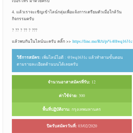
เบอร์โทร มาด้วยครับ
4. แล้วเราจะเชิญเข้าไลน์กลุ่มเพื่อแจ้งการเตรียมตัวเมื่อใกล้วัน
กิจกรรมครับ
? ?? ? ?? ? ???
แล้วพบกันในไลน์นะครับ คลิ๊ก >>
https://line.me/R/ti/p/%40lwq1631c
วิธีการสมัคร:
เพิ่มไลน์ไอดี : @lwq1631c แล้วทำตามขั้นตอน
ตามรายละเอียดด้านบนได้เลยครับ
จำนวนอาสาสมัครที่รับ:
12
ค่าใช้จ่าย:
300
พื้นที่ปฏิบัติงาน:
กรุงเทพมหานคร
ปิดรับสมัครวันที่:
03/02/2020