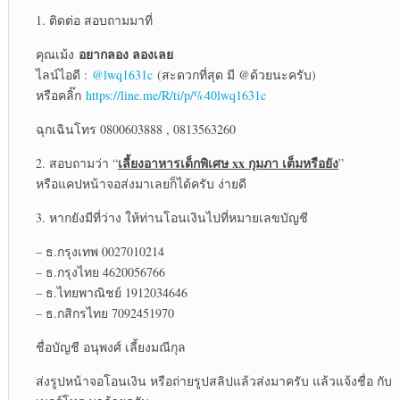
1. ติดต่อ สอบถามมาที่
อยากลอง ลองเลย
คุณเม้ง
ไลน์ไอดี :
@lwq1631c
(สะดวกที่สุด มี @ด้วยนะครับ)
หรือคลิ๊ก
https://line.me/R/ti/p/%40lwq1631c
ฉุกเฉินโทร 0800603888 , 0813563260
เลี้ยงอาหารเด็กพิเศษ xx กุมภา เต็มหรือยัง
2. สอบถามว่า “
”
หรือแคปหน้าจอส่งมาเลยก็ได้ครับ ง่ายดี
3. หากยังมีที่ว่าง ให้ท่านโอนเงินไปที่หมายเลขบัญชี
– ธ.กรุงเทพ 0027010214
– ธ.กรุงไทย 4620056766
– ธ.ไทยพาณิชย์ 1912034646
– ธ.กสิกรไทย 7092451970
ชื่อบัญชี อนุพงศ์ เลี้ยงมณีกุล
ส่งรูปหน้าจอโอนเงิน หรือถ่ายรูปสลิปแล้วส่งมาครับ แล้วแจ้งชื่อ กับ