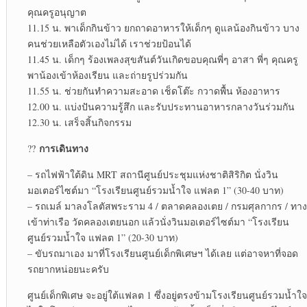
คุณครูอนุญาต
11.15 น. พาเด็กกินข้าว ยกถาดอาหารให้เด็กๆ ดูแลน้องกินข้าว บาง
คนช่วยเหลือตัวเองไม่ได้ เราช่วยป้อนได้
11.45 น. เด็กๆ ร้องเพลงสุขสันต์วันเกิดขอบคุณพี่ๆ อาสา พี่ๆ คุณครู
พาน้องเข้าห้องเรียน และถ่ายรูปร่วมกัน
11.55 น. ช่วยกันทำความสะอาด เช็ดโต๊ะ กวาดพื้น ห้องอาหาร
12.00 น. แบ่งปันความรู้สึก และรับประทานอาหารกลางวันร่วมกัน
12.30 น. เสร็จสิ้นกิจกรรม
การเดินทาง
??
– รถไฟฟ้าใต้ดิน MRT สถานีศูนย์ประชุมแห่งชาติสิริกิต นั่งวิน
มอเตอร์ไซต์มา “โรงเรียนศูนย์รวมน้ำใจ แฟลต 1” (30-40 บาท)
– รถเมล์ มาลงโลตัสพระราม 4 / ตลาดคลองเตย / กรมศุลกากร / ทาง
เข้าท่าเรือ วัดคลองเตยนอก แล้วนั่งวินมอเตอร์ไซต์มา “โรงเรียน
ศูนย์รวมน้ำใจ แฟลต 1” (20-30 บาท)
– ขับรถมาเอง มาที่โรงเรียนศูนย์เด็กพิเศษฯ ได้เลย แต่อาจหาที่จอด
รถยากหน่อยนะครับ
ศูนย์เด็กพิเศษ จะอยู่ใต้แฟลต 1 ซึ่งอยู่ตรงข้ามโรงเรียนศูนย์รวมน้ำใจ