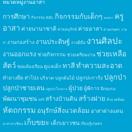
หมวดหมู่งานอาสา
ครู
กิจกรรมกับเด็กๆ
การศึกษา
กิจกรรม BBL
คนชรา
อาสา
ค่ายนานาชาติ
ค่ายอาสา
ค่ายอนุรักษ์
ค่ายเกษตร
งาน
งานศิลปะ
งานประดิษฐ์
งานก่อสร้าง
งานฝีมือ
IT
ช่วยเหลือ
งานออกแรง
ช่วยกิจกรรม
ช่วยเตรียมงาน
สัตว์
ทาสี
ทำความสะอาด
ดูแลเด็ก
ซ่อมห้องเรียน
ปลูกป่า
ปลูกปะการัง
ทำยางยืด
ทำโป่ง
บริจาค
ปลูกต้นไม้
ปลูกป่าชายเลน
ผู้ป่วย
ผู้พิการ
ฝึกอบรม
ปลูกป่าโกงกาง
สร้างฝาย
พัฒนาชุมชน
สร้างบ้านดิน
สิ่งแวดล้อม
สตรี
หัตถกรรม
อนุรักษ์สิ่งแวดล้อม
อาสาต่างแดน
เก็บขยะ
เด็กเยาวชน
เรียนรู้เกษตร
อาสาอาเซียน