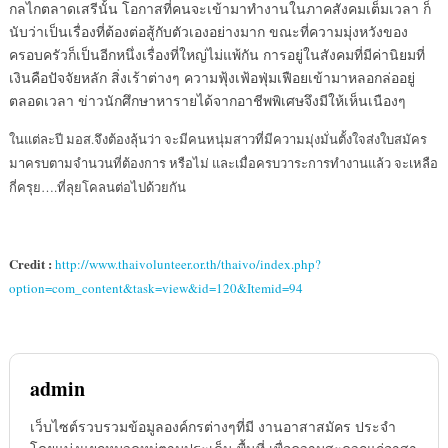
กลไกตลาดเสรีนั้น โอกาสที่คนจะเข้ามาทำงานในภาคสังคมเต็มเวลา ก็
นับว่าเป็นเรื่องที่ต้องต่อสู้กับตัวเองอย่างมาก ขณะที่ความมุ่งหวังของ
ครอบครัวก็เป็นอีกหนึ่งเรื่องที่ใหญ่ไม่แพ้กัน การอยู่ในสังคมที่มีค่านิยมที่
เงินคือปัจจัยหลัก สิ่งเร้าต่างๆ ความฟุ้งเฟ้อฟุ่มเฟือยเข้ามาหลอกล่ออยู่
ตลอดเวลา ข่าวนักศึกษาหารายได้จากอาชีพพิเศษจึงมีให้เห็นเนืองๆ
ในแต่ละปี มอส.จึงต้องลุ้นว่า จะมีคนหนุ่มสาวที่มีความมุ่งมั่นตั้งใจส่งใบสมัคร
มาครบตามจำนวนที่ต้องการ หรือไม่ และเมื่อครบวาระการทำงานแล้ว จะเหลือ
กี่ครุย….ที่ลุยโคลนต่อไปด้วยกัน
Credit :
http://www.thaivolunteer.or.th/thaivo/index.php?
option=com_content&task=view&id=120&Itemid=94
admin
เว็บไซต์รวบรวมข้อมูลองค์กรต่างๆที่มี งานอาสาสมัคร ประจำ