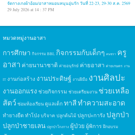
จัดกางเกงผ้าอ้อม/อาสาหมอนหนุนอุ่นรัก วันที่ 22-23, 29-30 ส.ค. 2569
29 July 2026 at 14 : 37 PM
หมวดหมู่งานอาสา
ครู
กิจกรรมกับเด็กๆ
การศึกษา
กิจกรรม BBL
คนชรา
อาสา
ค่ายนานาชาติ
ค่ายอาสา
ค่ายอนุรักษ์
ค่ายเกษตร
งาน
งานศิลปะ
งานประดิษฐ์
งานก่อสร้าง
งานฝีมือ
IT
ช่วยเหลือ
งานออกแรง
ช่วยกิจกรรม
ช่วยเตรียมงาน
สัตว์
ทาสี
ทำความสะอาด
ดูแลเด็ก
ซ่อมห้องเรียน
ปลูกป่า
ปลูกปะการัง
ทำยางยืด
ทำโป่ง
บริจาค
ปลูกต้นไม้
ปลูกป่าชายเลน
ผู้ป่วย
ผู้พิการ
ฝึกอบรม
ปลูกป่าโกงกาง