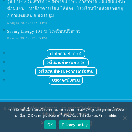
รุ่น 1 ปี 69 วันเสาร์ที่ 29 สิงหาคม 2569 อาสาทำดี แต้มสีเติมฝัน (
ซ่อมแซม + ทาสีอาคารเรียน ให้น้อง ) โรงเรียนบ้านห้วยรางเกตุ
อ.กำแพงแสน จ.นครปฐม
8 August 2026 at 12 : 44 PM
Saving Energy 101 @ โรงเรียนปริยากร
8 August 2026 at 12 : 58 PM
เว็บไซต์มีอะไรบ้าง?
วิธีใช้งานสำหรับสมาชิก
วิธีใช้งานสำหรับองค์กรเครือข่าย
บริจาคสนับสนุน
© 2004 - 2024
เครือข่ายจิตอาสา : งานอาสาสมัคร จิตอาสา | Volunteerspirit
เราใช้คุกกี้เพื่อให้แน่ใจว่าเรามอบประสบการณ์ที่ดีที่สุดแก่คุณบนเว็บไซต์
Network
. All rights reserved.
กดเลือก OK หากคุณประสงค์ใช้ไซต์นี้ต่อไป เพื่อยอมรับ cookies
Designed by
OK
Privacy policy