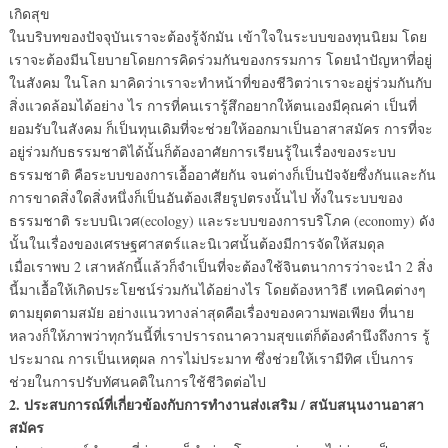
เกิดสุข
ในบริบทของปัจจุบันเราจะต้องรู้จักมัน เข้าใจในระบบของทุนนิยม โดย
เราจะต้องมีนโยบายโดยการคิดร่วมกันของกรรมการ โดยนำปัญหาที่อยู่
ในสังคม ในโลก มาคิดว่าเราจะทำหน้าที่ของชีวิตว่าเราจะอยู่ร่วมกันกับ
สิ่งแวดล้อมได้อย่าง ไร การที่คนเรารู้สึกอยากให้ตนเองมีคุณค่า เป็นที่
ยอมรับในสังคม ก็เป็นทุนเดิมที่จะช่วยให้ออกมาเป็นอาสาสมัคร การที่จะ
อยู่ร่วมกับธรรมชาติได้นั้นก็ต้องอาศัยการเรียนรู้ในเรื่องของระบบ
ธรรมชาติ คือระบบของการเอื้ออาศัยกัน จนต่างก็เป็นปัจจัยซึ่งกันและกัน
การขาดสิ่งใดสิ่งหนึ่งก็เป็นอันต้องเสียรูปตรงนั้นไป ทั้งในระบบของ
ธรรมชาติ ระบบนิเวศ(ecology) และระบบของการบริโภค (economy) ดัง
นั้นในเรื่องของเศรษฐศาสตร์และนิเวศนั้นต้องมีการจัดให้สมดุล
เมื่อเราพบ 2 เสาหลักนี้แล้วก็จำเป็นที่จะต้องใช้จินตนาการว่าจะนำ 2 สิ่ง
นี้มาเอื้อให้เกิดประโยชน์ร่วมกันได้อย่างไร โดยต้องหาวิธี เทคนิคต่างๆ
ตามยุตตามสมัย อย่างแนวทางล่าสุดคือเรื่องของความพอเพียง ที่นาย
หลวงก็ให้ภาพว่าทุกวันนี้ที่เราปรารถนาความสุขแต่ก็ต้องคำนึงถึงการ รู้
ประมาณ การเป็นเหตุผล การไม่ประมาท ซึ่งช่วยให้เรามีทิศ เป็นการ
ช่วยในการปรับทัศนคติในการใช้ชีวิตต่อไป
2. ประสบการณ์ที่เกี่ยวข้องกับการทำงานส่งเสริม / สนับสนุนงานอาสา
สมัคร