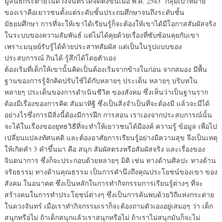
มูลนิธิกระต่ายในดวงจันทร์ได้จัดตั้งขึ้นเมื่อ พ.ศ. 2543 กลุ่มเป้าหมาย
ของเราคือเยาวชนตั้งแต่ระดับชั้นประถมศึกษาจนถึงระดับชั้น
มัธยมศึกษา การที่จะให้เขาได้เรียนรู้ก็จะต้องให้เขาได้มีโอกาสสัมผัสจริง
ในระบบของความสัมพันธ์ แต่ไม่ได้คุยด้วยเรื่องที่ซับซ้อนคุยกับเขา
เพราะมนุษย์รับรู้ได้ด้วยประสาทสัมผัส แต่เป็นในรูปแบบของ
ประสบการณ์ กินได้ รู้สึกได้โดยตัวเอง
ต้องเริ่มที่เด็กให้เขานั้นคิดเป็นต้องเริ่มจากข้างในก่อน จากสมอง มีพื้น
ฐานของการรู้จักคิดปรับใช้ได้กับหลายๆ ประเด็น หลายๆ บริบทใน
หลายๆ ประเด็นของการดำเนินชีวิต ของสังคม ซึ่งเห็นว่าเป็นฐานราก
ต้องมีเรื่องของการคิด สัมมาทิฐิ ซึ่งเป็นสิ่งจำเป็นที่จะต้องมี แล้วจะมีได้
อย่างไรซึ่งการมีสิ่งนี้ต้องมีการฝึก การสอน เราเองจากประสบการณ์นั้น
จะได้ในเรื่องของยุทธวิธีที่จะทำให้เยาวชนได้มีองค์ ความรู้ ข้อมูล เพื่อไป
เปลี่ยนแปลงทัศนคติ และต้องอาศัยการเรียนรู้อย่างมีความสุข จึงเป็นเหตุ
ให้เกิดคำ 3 คำขึ้นมา คือ สนุก สัมผัสตรงหรือสัมผัสจริง และเรื่องของ
จินตนาการ ซึ่งก็จะประกอบด้วยหลายๆ มิติ เช่น ทางด้านศิลปะ ทางด้าน
จริยธรรม ทางด้านคุณธรรม เป็นการคำนึงถึงคุณประโยชน์ของเขา ของ
สังคม ในอนาคต ซึ่งเป็นหลักในการทำกิจกรรมการเรียนรู้ต่างๆ ที่จะ
สร้างคนในการทำประโยชน์ต่างๆ ซึ่งเป็นการค้นพบด้วยวิถีแห่งกระต่าย
ในดวงจันทร์ เมื่อเราทำกิจกรรมเราก็จะต้องถามตัวเองอยู่เสมอๆ ว่า เด็ก
สนุกหรือไม่ ถ้าเด็กสนุกแล้วเราสนุกหรือไม่ ถ้าเราไม่สนุกมันก็จะไม่