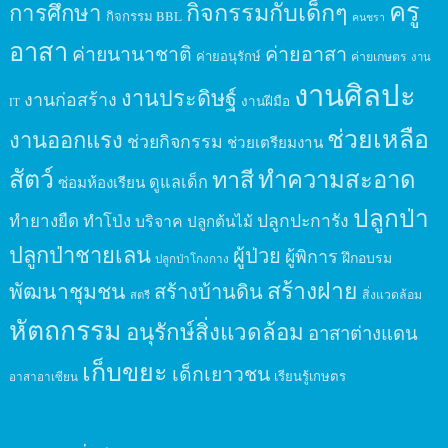
ครู
กิจกรรมกับเด็กๆ
การศึกษา
กิจกรรม BBL
คนชรา
อาสา
ค่ายนานาชาติ
ค่ายอาสา
ค่ายอนุรักษ์
ค่ายเกษตร
งาน
งานศิลปะ
งานประดิษฐ์
งานก่อสร้าง
งานฝีมือ
IT
ช่วยเหลือ
งานออกแรง
ช่วยกิจกรรม
ช่วยเตรียมงาน
สัตว์
ทาสี
ทำความสะอาด
ดูแลเด็ก
ซ่อมห้องเรียน
ปลูกป่า
ปลูกปะการัง
ทำยางยืด
ทำโป่ง
บริจาค
ปลูกต้นไม้
ปลูกป่าชายเลน
ผู้ป่วย
ผู้พิการ
ฝึกอบรม
ปลูกป่าโกงกาง
สร้างฝาย
พัฒนาชุมชน
สร้างบ้านดิน
สิ่งแวดล้อม
สตรี
หัตถกรรม
อนุรักษ์สิ่งแวดล้อม
อาสาต่างแดน
เก็บขยะ
เด็กเยาวชน
เรียนรู้เกษตร
อาสาอาเซียน