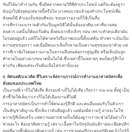
กันก็ได้มาทำร่วมกัน ซึ่งมีหลากหลายวิถีที่ทำประโยชน์ แต่ก็จะต้องดูว่า
มันมุ่งไปยังจุดมุ่งหมายนี้หรือไม่ บางคนบวชแล้วมุ่งทำประโยชน์เพื่อ
สังคมก็มี ตัวเองนั้นชอบศิลปะ ชอบความงามก็ใช้เป็นสื่อ
การที่กว่าจะมารวมตัวกันเป็นมูลนิธิได้นั้นต้องอาศัยเวลาที่นานพอ
สมควร แต่นั้นก็ต้องเริ่มต้น ตั้งตนจากสิ่งเล็กๆ ก่อน เพราะทำคนเดียวมัน
ไม่รอดอยู่แล้ว แต่ก็ไม่ได้คาดหวังถึงภาพแบบนี้ตั้งแต่ต้น ทำเพราะมันเป็น
ความสุขของเรา แต่เมื่อมีคนมาเห็นก็กลายเป็นความสุขของเขาด้วย แต่
การที่เราฝังใจต่อความงามในธรรมจึงทนต่อการสูญเสีย หรือเห็นมันถูก
ทำลายไปอย่างมากขนาดนั้นไม่ได้ ซึ่งเหล่านี้ในหลายๆ คนก็คงรู้สึกไม่
ต่างกัน เพียงแต่จะเริ่มต้นเมื่อไหร่เท่านั้นเอง
4. ทัศนคติ/แนวคิด ที่วิเคราะห์สถานการณ์การทำงานอาสาสมัครเพื่อ
สังคมของประเทศไทย
เป็นงานที่เราก็ไม่ได้เสีย สิ่งรอบข้างก็ไม่ได้เสีย เรียกว่า win-win ทั้งคู่ เป็น
ตัวชี้วัดให้เห็นว่าเราก็ไม่ได้เลือกงานที่ไม่ดี
การอาสาสมัครเป็นการทำให้ตนเองรู้สึกดี และคนอื่นยอมรับในตัวเรา
เป็นสัญชาติญาณ ซึ่งเห็นว่ามันดีอยู่แล้ว แต่ต้องมีความรู้ อาจจะไม่ใช่
ความรู้ที่เบ็ดเสร็จ แต่ความอยากช่วยนั้นก็ต้องดูว่าเราจะช่วยได้อย่างไร
ช่วยอะไร ต้องอาศัยความรู้ เพราะเนื้อหาในปัจจุบันมันมีรายละเอียดปลีก
ย่อยที่มากซึ่งต้องอาศัยความรู้ เช่น การช่วยคนที่ประสบอุบัติเหตุ ถ้าไม่รู้ก็