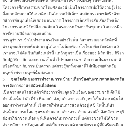
ประสบการณ์ทำงานที่ผ่านมาก็ทำผ่านโครงการต่างๆ ไม่ว่าจะเป็น
โครงการศึกษาธรรมชาติโดยศิลปะวิธี เป็นโครงการเพื่อให้ความรู้เรื่อง
สิ่งแวดล้อมภายใต้แนวคิด เปิดโอกาสให้เด็กๆ สัมผัสธรรมชาติจริงด้วย
วิธีการที่สนุกเพื่อให้เกิดจินตนาการ โครงการเด็กสร้างสื่อ สื่อสร้างเด็ก
โครงการดนตรีรักษ์สิ่งแวดล้อม โครงการสร้างอาชีพชุมชน โดยการฝึก
อาชีพงานฝีมือแก่กลุ่มแม่บ้าน
การดูว่าเราเข้าไปทำงานตรงไหนอย่างไรนั้น ก็สามารถเอาหลักคิดที่
พระพุทธเจ้าทรงค้นพบมาดูได้เลย ไม่ต้องคิดอะไรใหม่ คือเรื่องนิยาม 5
เราอาจะไม่คุ้นชินกับสิ่งเหล่านี้ แต่ถ้าพูดว่าเป็นเรื่องของ ฟิสิก ชีวะ กิริยา
กับปฏิกิริยา จิต และความเป็นทั่วไปของธรรมชาติ ความเป็นธรรมชาติ
หรือคล้ายๆ กับการเป็นตรรก แต่การรู้จักสิ่งเหล่านี้ไม่เพียงพอสำหรับ
มนุษย์ เพราะมนุษย์นั้นอ่อนแอ
3. จุดเริ่มต้นของการทำงาน/การเข้ามาเกี่ยวข้องกับงานาสาสมัครหรือ
การจัดการอาสาสมัครเพื่อสังคม
เป็นความสนใจส่วนตัวที่ต้องการที่จะดูแลในเรื่องของธรรมชาติ ต้นไม้
ป่า เมื่อเห็นว่าสิ่งที่รัก ที่ชอบกำลังถูกทำลาย เจอปัญหาก็เป็นตัวกระตุ้นให้
ออกมาทำงานด้านนี้ เริ่มแรกก็ทำเป็นการส่วนตัวอยู่ 9 ปี ในพื้นที่ป่า
ต้นน้ำเขากระโจม ชุมชนบ้านผาปกค้างคาว ตำบลสวนผึ้ง จังหวัดราชบุรี
ต่อมาก็ชักชวนเพื่อนๆ ที่เห็นตรงกันมาทำตรงนี้ แต่การชวนไม่ได้ชวน
ด้วยหลักการ หรืออุดมคติ แต่เป็นการชวนด้วยพฤติกรรม ผู้ที่มีจริตเหมือน