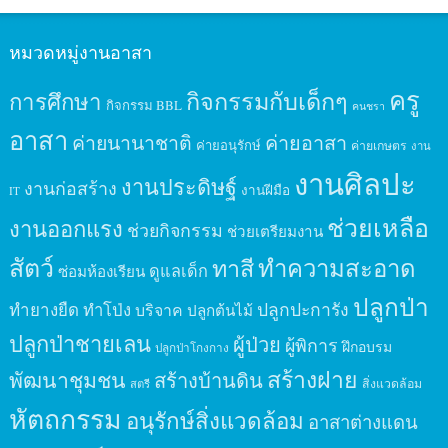
หมวดหมู่งานอาสา
ครู
กิจกรรมกับเด็กๆ
การศึกษา
กิจกรรม BBL
คนชรา
อาสา
ค่ายนานาชาติ
ค่ายอาสา
ค่ายอนุรักษ์
ค่ายเกษตร
งาน
งานศิลปะ
งานประดิษฐ์
งานก่อสร้าง
งานฝีมือ
IT
ช่วยเหลือ
งานออกแรง
ช่วยกิจกรรม
ช่วยเตรียมงาน
สัตว์
ทาสี
ทำความสะอาด
ดูแลเด็ก
ซ่อมห้องเรียน
ปลูกป่า
ปลูกปะการัง
ทำยางยืด
ทำโป่ง
บริจาค
ปลูกต้นไม้
ปลูกป่าชายเลน
ผู้ป่วย
ผู้พิการ
ฝึกอบรม
ปลูกป่าโกงกาง
สร้างฝาย
พัฒนาชุมชน
สร้างบ้านดิน
สิ่งแวดล้อม
สตรี
หัตถกรรม
อนุรักษ์สิ่งแวดล้อม
อาสาต่างแดน