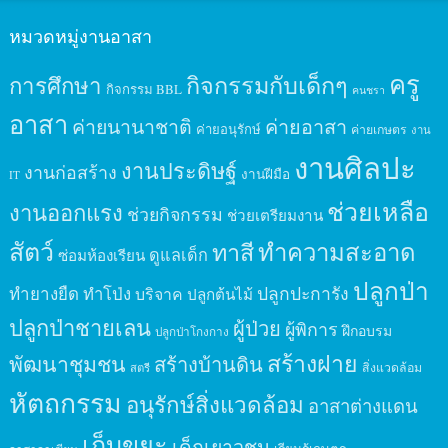
หมวดหมู่งานอาสา
ครู
กิจกรรมกับเด็กๆ
การศึกษา
กิจกรรม BBL
คนชรา
อาสา
ค่ายนานาชาติ
ค่ายอาสา
ค่ายอนุรักษ์
ค่ายเกษตร
งาน
งานศิลปะ
งานประดิษฐ์
งานก่อสร้าง
งานฝีมือ
IT
ช่วยเหลือ
งานออกแรง
ช่วยกิจกรรม
ช่วยเตรียมงาน
สัตว์
ทาสี
ทำความสะอาด
ดูแลเด็ก
ซ่อมห้องเรียน
ปลูกป่า
ปลูกปะการัง
ทำยางยืด
ทำโป่ง
บริจาค
ปลูกต้นไม้
ปลูกป่าชายเลน
ผู้ป่วย
ผู้พิการ
ฝึกอบรม
ปลูกป่าโกงกาง
สร้างฝาย
พัฒนาชุมชน
สร้างบ้านดิน
สิ่งแวดล้อม
สตรี
หัตถกรรม
อนุรักษ์สิ่งแวดล้อม
อาสาต่างแดน
เก็บขยะ
เด็กเยาวชน