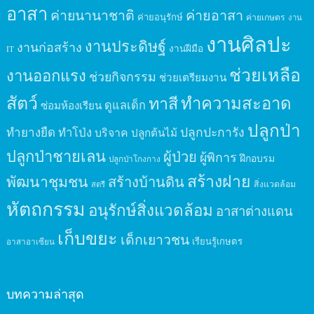
อาสา
ค่ายนานาชาติ
ค่ายอาสา
ค่ายอนุรักษ์
ค่ายเกษตร
งาน
งานศิลปะ
งานประดิษฐ์
งานก่อสร้าง
งานฝีมือ
IT
ช่วยเหลือ
งานออกแรง
ช่วยกิจกรรม
ช่วยเตรียมงาน
สัตว์
ทาสี
ทำความสะอาด
ดูแลเด็ก
ซ่อมห้องเรียน
ปลูกป่า
ปลูกปะการัง
ทำยางยืด
ทำโป่ง
บริจาค
ปลูกต้นไม้
ปลูกป่าชายเลน
ผู้ป่วย
ผู้พิการ
ฝึกอบรม
ปลูกป่าโกงกาง
สร้างฝาย
พัฒนาชุมชน
สร้างบ้านดิน
สิ่งแวดล้อม
สตรี
หัตถกรรม
อนุรักษ์สิ่งแวดล้อม
อาสาต่างแดน
เก็บขยะ
เด็กเยาวชน
เรียนรู้เกษตร
อาสาอาเซียน
บทความล่าสุด