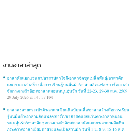
งานอาสาล่าสุด
อาสาคัดแยกแว่นตา/อาสาปลาใจดี/อาสาจัดชุดเมล็ดพันธุ์/อาสาคัด
แยกยา/อาสาสร้างสื่อการเรียนรู้บนผืนผ้า/อาสาผลิตแฟลชการ์ด/อาสา
จัดกางเกงผ้าอ้อม/อาสาหมอนหนุนอุ่นรัก วันที่ 22-23, 29-30 ส.ค. 2569
29 July 2026 at 14 : 37 PM
อาสาลงลายกระเป๋าผ้า/อาสาเขียนศิลป์บนเสื้อ/อาสาสร้างสื่อการเรียน
รู้บนผืนผ้า/อาสาผลิตแฟลชการ์ด/อาสาคัดแยกแว่นตา/อาสาหมอน
หนุนอุ่นรัก/อาสาจัดชุดกางเกงผ้าอ้อม/อาสาคัดแยกยา/อาสาผลิตดิน
กระดาษ/อาสาเยี่ยมตายายและเปิดสวนผัก วันที่ 1-2, 8-9, 15-16 ส.ค.