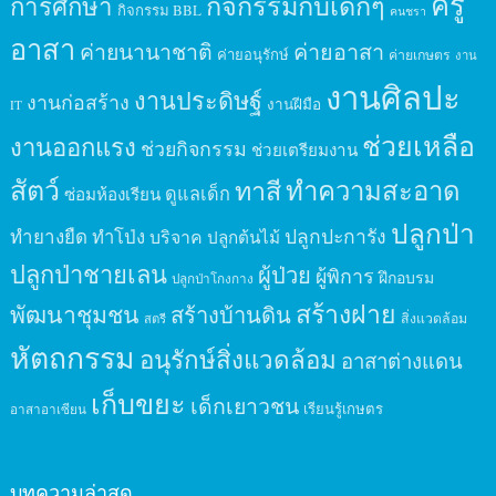
ครู
กิจกรรมกับเด็กๆ
การศึกษา
กิจกรรม BBL
คนชรา
อาสา
ค่ายนานาชาติ
ค่ายอาสา
ค่ายอนุรักษ์
ค่ายเกษตร
งาน
งานศิลปะ
งานประดิษฐ์
งานก่อสร้าง
งานฝีมือ
IT
ช่วยเหลือ
งานออกแรง
ช่วยกิจกรรม
ช่วยเตรียมงาน
สัตว์
ทาสี
ทำความสะอาด
ดูแลเด็ก
ซ่อมห้องเรียน
ปลูกป่า
ปลูกปะการัง
ทำยางยืด
ทำโป่ง
บริจาค
ปลูกต้นไม้
ปลูกป่าชายเลน
ผู้ป่วย
ผู้พิการ
ฝึกอบรม
ปลูกป่าโกงกาง
สร้างฝาย
พัฒนาชุมชน
สร้างบ้านดิน
สิ่งแวดล้อม
สตรี
หัตถกรรม
อนุรักษ์สิ่งแวดล้อม
อาสาต่างแดน
เก็บขยะ
เด็กเยาวชน
เรียนรู้เกษตร
อาสาอาเซียน
บทความล่าสุด